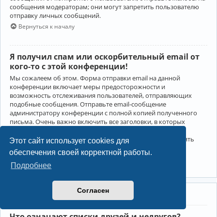
сообщения модераторам; они могут запретить пользователю
отправку личных сообщений.
Вернуться к началу
Я получил спам или оскорбительный email от
кого-то с этой конференции!
Мы сожалеем об этом. Форма отправки email на данной
конференции включает меры предосторожности и
возможность отслеживания пользователей, отправляющих
подобные сообщения. Отправьте email-сообщение
администратору конференции с полной копией полученного
письма. Очень важно включить все заголовки, в которых
содержится детальная информация об отправителе.
Администратор конференции сможет в этом случае принять
Этот сайт использует cookies для
меры.
обеспечения своей корректной работы.
Вернуться к началу
Подробнее
Согласен
Друзья и недруги
Что означают списки друзей и недругов?