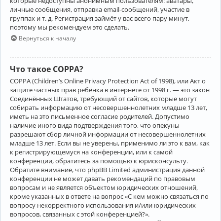
которые недоступны анонимным пользователям: аватары,
личные сообщения, отправка email-сообщений, участие в
группах и т. д. Регистрация займёт у вас всего пару минут,
поэтому мы рекомендуем это сделать.
Вернуться к началу
Что такое COPPA?
COPPA (Children’s Online Privacy Protection Act of 1998), или Акт о
защите частных прав ребёнка в интернете от 1998 г. — это закон
Соединённых Штатов, требующий от сайтов, которые могут
собирать информацию от несовершеннолетних младше 13 лет,
иметь на это письменное согласие родителей. Допустимо
наличие иного вида подтверждения того, что опекуны
разрешают сбор личной информации от несовершеннолетних
младше 13 лет. Если вы не уверены, применимо ли это к вам, как
к регистрирующемуся на конференции, или к самой
конференции, обратитесь за помощью к юрисконсульту.
Обратите внимание, что phpBB Limited администрация данной
конференции не может давать рекомендаций по правовым
вопросам и не является объектом юридических отношений,
кроме указанных в ответе на вопрос «С кем можно связаться по
вопросу некорректного использования и/или юридических
вопросов, связанных с этой конференцией?».