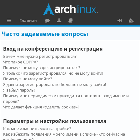
Главная
с
о
аг
о
х
ег
Часто задаваемые вопросы
ы
ру
ру
ку
о
и
Вход на конференцию и регистрация
л
м
зк
м
д
ст
Зачем мне нужно регистрироваться?
к
и
е
р
Что такое COPPA?
и
н
а
Почему я не могу зарегистрироваться?
Я только что зарегистрировался, но не могу войти!
та
ц
Почему я не могу войти?
Я давно зарегистрирован, но больше не могу войти!
ц
и
Я забыл пароль!
и
я
Почему мне периодически приходится повторять ввод имени и
пароля?
я
Что делает функция «Удалить cookies»?
Параметры и настройки пользователя
Как мне изменить мои настройки?
Как избежать появления моего имени в списке «Кто сейчас на
конференции»?