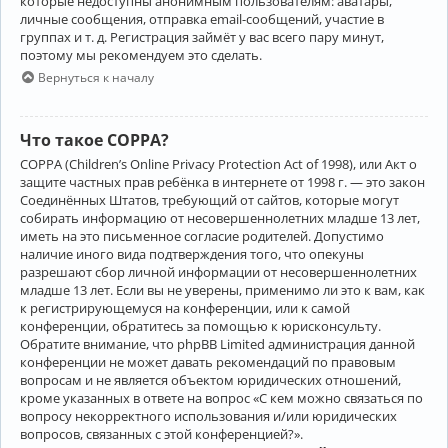
которые недоступны анонимным пользователям: аватары,
личные сообщения, отправка email-сообщений, участие в
группах и т. д. Регистрация займёт у вас всего пару минут,
поэтому мы рекомендуем это сделать.
Вернуться к началу
Что такое COPPA?
COPPA (Children’s Online Privacy Protection Act of 1998), или Акт о
защите частных прав ребёнка в интернете от 1998 г. — это закон
Соединённых Штатов, требующий от сайтов, которые могут
собирать информацию от несовершеннолетних младше 13 лет,
иметь на это письменное согласие родителей. Допустимо
наличие иного вида подтверждения того, что опекуны
разрешают сбор личной информации от несовершеннолетних
младше 13 лет. Если вы не уверены, применимо ли это к вам, как
к регистрирующемуся на конференции, или к самой
конференции, обратитесь за помощью к юрисконсульту.
Обратите внимание, что phpBB Limited администрация данной
конференции не может давать рекомендаций по правовым
вопросам и не является объектом юридических отношений,
кроме указанных в ответе на вопрос «С кем можно связаться по
вопросу некорректного использования и/или юридических
вопросов, связанных с этой конференцией?».