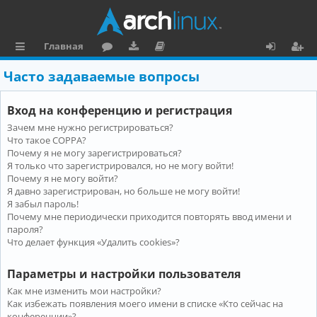
Главная
с
о
аг
о
х
ег
Часто задаваемые вопросы
ы
ру
ру
ку
о
и
Вход на конференцию и регистрация
л
м
зк
м
д
ст
Зачем мне нужно регистрироваться?
к
и
е
р
Что такое COPPA?
и
н
а
Почему я не могу зарегистрироваться?
Я только что зарегистрировался, но не могу войти!
та
ц
Почему я не могу войти?
Я давно зарегистрирован, но больше не могу войти!
ц
и
Я забыл пароль!
и
я
Почему мне периодически приходится повторять ввод имени и
пароля?
я
Что делает функция «Удалить cookies»?
Параметры и настройки пользователя
Как мне изменить мои настройки?
Как избежать появления моего имени в списке «Кто сейчас на
конференции»?