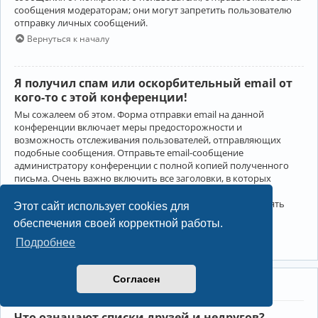
сообщения модераторам; они могут запретить пользователю
отправку личных сообщений.
Вернуться к началу
Я получил спам или оскорбительный email от
кого-то с этой конференции!
Мы сожалеем об этом. Форма отправки email на данной
конференции включает меры предосторожности и
возможность отслеживания пользователей, отправляющих
подобные сообщения. Отправьте email-сообщение
администратору конференции с полной копией полученного
письма. Очень важно включить все заголовки, в которых
содержится детальная информация об отправителе.
Администратор конференции сможет в этом случае принять
Этот сайт использует cookies для
меры.
обеспечения своей корректной работы.
Вернуться к началу
Подробнее
Согласен
Друзья и недруги
Что означают списки друзей и недругов?