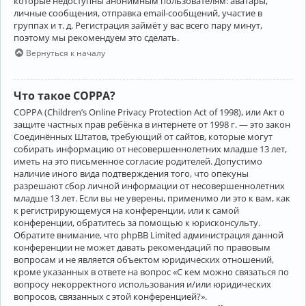
которые недоступны анонимным пользователям: аватары,
личные сообщения, отправка email-сообщений, участие в
группах и т. д. Регистрация займёт у вас всего пару минут,
поэтому мы рекомендуем это сделать.
Вернуться к началу
Что такое COPPA?
COPPA (Children’s Online Privacy Protection Act of 1998), или Акт о
защите частных прав ребёнка в интернете от 1998 г. — это закон
Соединённых Штатов, требующий от сайтов, которые могут
собирать информацию от несовершеннолетних младше 13 лет,
иметь на это письменное согласие родителей. Допустимо
наличие иного вида подтверждения того, что опекуны
разрешают сбор личной информации от несовершеннолетних
младше 13 лет. Если вы не уверены, применимо ли это к вам, как
к регистрирующемуся на конференции, или к самой
конференции, обратитесь за помощью к юрисконсульту.
Обратите внимание, что phpBB Limited администрация данной
конференции не может давать рекомендаций по правовым
вопросам и не является объектом юридических отношений,
кроме указанных в ответе на вопрос «С кем можно связаться по
вопросу некорректного использования и/или юридических
вопросов, связанных с этой конференцией?».