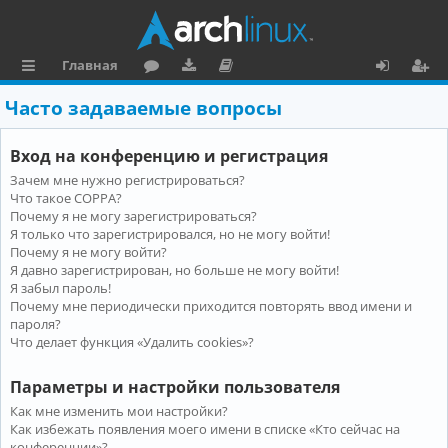
Главная
с
о
аг
о
х
ег
Часто задаваемые вопросы
ы
ру
ру
ку
о
и
Вход на конференцию и регистрация
л
м
зк
м
д
ст
Зачем мне нужно регистрироваться?
к
и
е
р
Что такое COPPA?
и
н
а
Почему я не могу зарегистрироваться?
Я только что зарегистрировался, но не могу войти!
та
ц
Почему я не могу войти?
Я давно зарегистрирован, но больше не могу войти!
ц
и
Я забыл пароль!
и
я
Почему мне периодически приходится повторять ввод имени и
пароля?
я
Что делает функция «Удалить cookies»?
Параметры и настройки пользователя
Как мне изменить мои настройки?
Как избежать появления моего имени в списке «Кто сейчас на
конференции»?