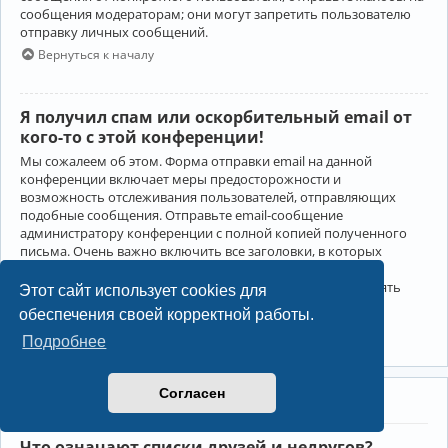
сообщения модераторам; они могут запретить пользователю
отправку личных сообщений.
Вернуться к началу
Я получил спам или оскорбительный email от
кого-то с этой конференции!
Мы сожалеем об этом. Форма отправки email на данной
конференции включает меры предосторожности и
возможность отслеживания пользователей, отправляющих
подобные сообщения. Отправьте email-сообщение
администратору конференции с полной копией полученного
письма. Очень важно включить все заголовки, в которых
содержится детальная информация об отправителе.
Администратор конференции сможет в этом случае принять
Этот сайт использует cookies для
меры.
обеспечения своей корректной работы.
Вернуться к началу
Подробнее
Согласен
Друзья и недруги
Что означают списки друзей и недругов?