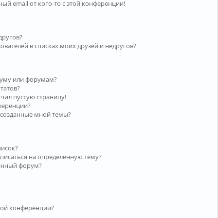
ый email от кого-то с этой конференции!
другов?
ователей в списках моих друзей и недругов?
руму или форумам?
ьтатов?
учил пустую страницу!
нференции?
 созданные мной темы?
писок?
дписаться на определённую тему?
лённый форум?
той конференции?