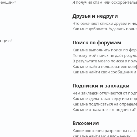
ренции»?
Я получил спам или оскорбительн
Друзья и недруги
Что означают списки друзей и не
Как мне добавлять/удалять польз
енцию!
Поиск по форумам
Как мне выполнить поиск по фо
Почему мой поиск не даёт резул
В результате моего поиска я пол
Как мне найти пользователя ко
Как мне найти свои сообщения и
Подписки и закладки
Чем закладки отличаются от под
Как мне сделать закладку или по
Как мне подписаться на опреде
Как мне отказаться от подписки?
Вложения
Какие вложения разрешены на э
Как мне найти мои вложения?