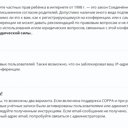
о защите частных прав ребёнка в интернете от 1998 г. — это закон Соеди
письменное согласие родителей. Допустимо наличие иного вида подт
нимо ли это к вам, как к регистрирующемуся на конференции, или к с
ференции не может давать рекомендаций по правовым вопросам и не 
го использования и/или юридических вопросов, связанных с этой конф
идической силы.
.
х пользователей. Также возможно, что он заблокировал ваш IP-адрес
онференции.
и!
ы, то возможны два варианта. Если включена поддержка COPPA и при р
овые учётные записи были активированы пользователями или админист
ледуйте полученным инструкциям. Если email-сообщение не получено, 
ый адрес email, попробуйте связаться с администратором.