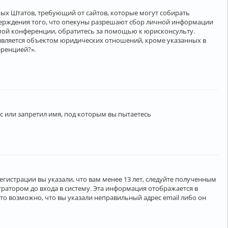
нённых Штатов, требующий от сайтов, которые могут собирать
верждения того, что опекуны разрешают сбор личной информации
амой конференции, обратитесь за помощью к юрисконсульту.
является объектом юридических отношений, кроме указанных в
еренцией?».
 или запретил имя, под которым вы пытаетесь
егистрации вы указали, что вам менее 13 лет, следуйте полученным
ратором до входа в систему. Эта информация отображается в
то возможно, что вы указали неправильный адрес email либо он