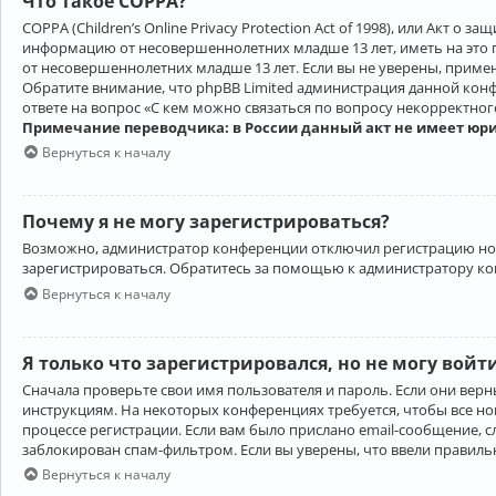
Что такое COPPA?
COPPA (Children’s Online Privacy Protection Act of 1998), или Акт 
информацию от несовершеннолетних младше 13 лет, иметь на это 
от несовершеннолетних младше 13 лет. Если вы не уверены, приме
Обратите внимание, что phpBB Limited администрация данной кон
ответе на вопрос «С кем можно связаться по вопросу некорректно
Примечание переводчика: в России данный акт не имеет юр
Вернуться к началу
Почему я не могу зарегистрироваться?
Возможно, администратор конференции отключил регистрацию новы
зарегистрироваться. Обратитесь за помощью к администратору к
Вернуться к началу
Я только что зарегистрировался, но не могу войт
Сначала проверьте свои имя пользователя и пароль. Если они верн
инструкциям. На некоторых конференциях требуется, чтобы все н
процессе регистрации. Если вам было прислано email-сообщение, с
заблокирован спам-фильтром. Если вы уверены, что ввели правильн
Вернуться к началу