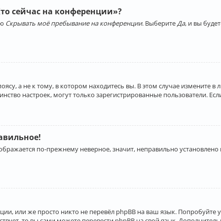
Кто сейчас на конференции»?
ию
Скрывать моё пребывание на конференции
. Выберите
Да
, и вы буд
су, а не к тому, в котором находитесь вы. В этом случае измените в 
льшинство настроек, могут только зарегистрированные пользователи. Ес
равильное!
отображается по-прежнему неверное, значит, неправильно установлено
ии, или же просто никто не перевёл phpBB на ваш язык. Попробуйте 
ествует, то вы сами можете перевести phpBB на свой язык. Дополнит