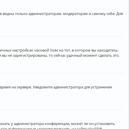
ете видны только администраторам, модераторам и самому себе. Для
личных настройках часовой пояс на тот, в котором вы находитесь:
ли вы не зарегистрированы, то сейчас удачный момент сделать это.
 время на сервере. Уведомите администратора для устранения
узнать у администратора конференции, может ли он установить
ельную информацию вы можете получить на сайте
phpBB
®.