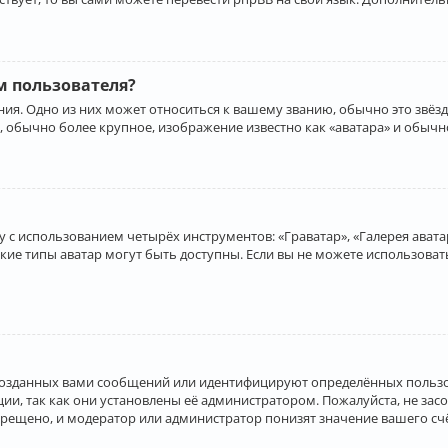
 пользователя?
ия. Одно из них может относиться к вашему званию, обычно это звёзд
, обычно более крупное, изображение известно как «аватара» и обычн
 с использованием четырёх инструментов: «Граватар», «Галерея аватар
акие типы аватар могут быть доступны. Если вы не можете использова
созданных вами сообщений или идентифицируют определённых пользо
и, так как они установлены её администратором. Пожалуйста, не за
прещено, и модератор или администратор понизят значение вашего с