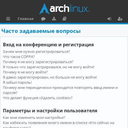
Главная
с
о
аг
о
х
ег
Часто задаваемые вопросы
ы
ру
ру
ку
о
и
Вход на конференцию и регистрация
л
м
зк
м
д
ст
Зачем мне нужно регистрироваться?
к
и
е
р
Что такое COPPA?
и
н
а
Почему я не могу зарегистрироваться?
Я только что зарегистрировался, но не могу войти!
та
ц
Почему я не могу войти?
Я давно зарегистрирован, но больше не могу войти!
ц
и
Я забыл пароль!
и
я
Почему мне периодически приходится повторять ввод имени и
пароля?
я
Что делает функция «Удалить cookies»?
Параметры и настройки пользователя
Как мне изменить мои настройки?
Как избежать появления моего имени в списке «Кто сейчас на
конференции»?