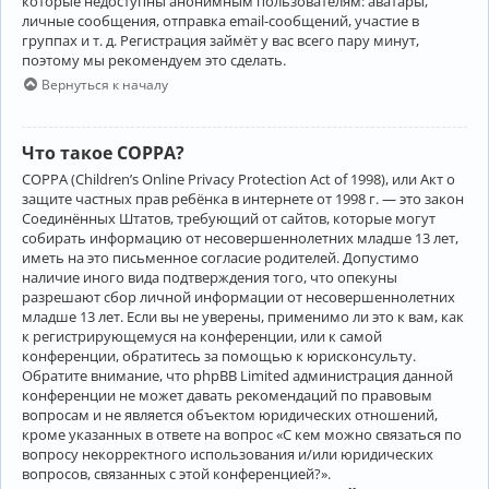
которые недоступны анонимным пользователям: аватары,
личные сообщения, отправка email-сообщений, участие в
группах и т. д. Регистрация займёт у вас всего пару минут,
поэтому мы рекомендуем это сделать.
Вернуться к началу
Что такое COPPA?
COPPA (Children’s Online Privacy Protection Act of 1998), или Акт о
защите частных прав ребёнка в интернете от 1998 г. — это закон
Соединённых Штатов, требующий от сайтов, которые могут
собирать информацию от несовершеннолетних младше 13 лет,
иметь на это письменное согласие родителей. Допустимо
наличие иного вида подтверждения того, что опекуны
разрешают сбор личной информации от несовершеннолетних
младше 13 лет. Если вы не уверены, применимо ли это к вам, как
к регистрирующемуся на конференции, или к самой
конференции, обратитесь за помощью к юрисконсульту.
Обратите внимание, что phpBB Limited администрация данной
конференции не может давать рекомендаций по правовым
вопросам и не является объектом юридических отношений,
кроме указанных в ответе на вопрос «С кем можно связаться по
вопросу некорректного использования и/или юридических
вопросов, связанных с этой конференцией?».