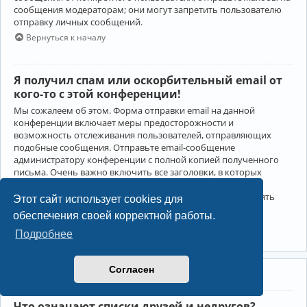
сообщения модераторам; они могут запретить пользователю
отправку личных сообщений.
Вернуться к началу
Я получил спам или оскорбительный email от
кого-то с этой конференции!
Мы сожалеем об этом. Форма отправки email на данной
конференции включает меры предосторожности и
возможность отслеживания пользователей, отправляющих
подобные сообщения. Отправьте email-сообщение
администратору конференции с полной копией полученного
письма. Очень важно включить все заголовки, в которых
содержится детальная информация об отправителе.
Администратор конференции сможет в этом случае принять
Этот сайт использует cookies для
меры.
обеспечения своей корректной работы.
Вернуться к началу
Подробнее
Согласен
Друзья и недруги
Что означают списки друзей и недругов?