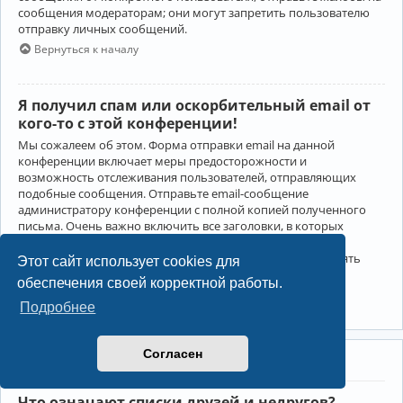
сообщения модераторам; они могут запретить пользователю
отправку личных сообщений.
Вернуться к началу
Я получил спам или оскорбительный email от
кого-то с этой конференции!
Мы сожалеем об этом. Форма отправки email на данной
конференции включает меры предосторожности и
возможность отслеживания пользователей, отправляющих
подобные сообщения. Отправьте email-сообщение
администратору конференции с полной копией полученного
письма. Очень важно включить все заголовки, в которых
содержится детальная информация об отправителе.
Администратор конференции сможет в этом случае принять
Этот сайт использует cookies для
меры.
обеспечения своей корректной работы.
Вернуться к началу
Подробнее
Согласен
Друзья и недруги
Что означают списки друзей и недругов?