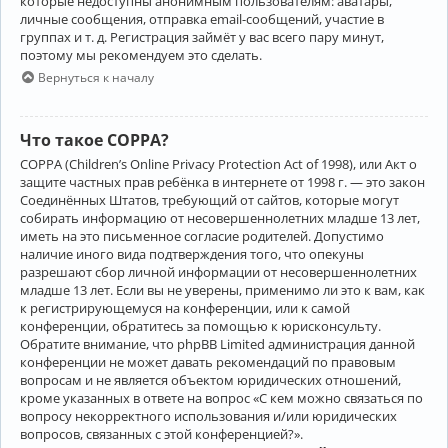
которые недоступны анонимным пользователям: аватары,
личные сообщения, отправка email-сообщений, участие в
группах и т. д. Регистрация займёт у вас всего пару минут,
поэтому мы рекомендуем это сделать.
Вернуться к началу
Что такое COPPA?
COPPA (Children’s Online Privacy Protection Act of 1998), или Акт о
защите частных прав ребёнка в интернете от 1998 г. — это закон
Соединённых Штатов, требующий от сайтов, которые могут
собирать информацию от несовершеннолетних младше 13 лет,
иметь на это письменное согласие родителей. Допустимо
наличие иного вида подтверждения того, что опекуны
разрешают сбор личной информации от несовершеннолетних
младше 13 лет. Если вы не уверены, применимо ли это к вам, как
к регистрирующемуся на конференции, или к самой
конференции, обратитесь за помощью к юрисконсульту.
Обратите внимание, что phpBB Limited администрация данной
конференции не может давать рекомендаций по правовым
вопросам и не является объектом юридических отношений,
кроме указанных в ответе на вопрос «С кем можно связаться по
вопросу некорректного использования и/или юридических
вопросов, связанных с этой конференцией?».