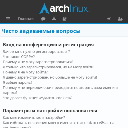
Главная
с
о
аг
о
х
ег
Часто задаваемые вопросы
ы
ру
ру
ку
о
и
Вход на конференцию и регистрация
л
м
зк
м
д
ст
Зачем мне нужно регистрироваться?
к
и
е
р
Что такое COPPA?
и
н
а
Почему я не могу зарегистрироваться?
Я только что зарегистрировался, но не могу войти!
та
ц
Почему я не могу войти?
Я давно зарегистрирован, но больше не могу войти!
ц
и
Я забыл пароль!
и
я
Почему мне периодически приходится повторять ввод имени и
пароля?
я
Что делает функция «Удалить cookies»?
Параметры и настройки пользователя
Как мне изменить мои настройки?
Как избежать появления моего имени в списке «Кто сейчас на
конференции»?