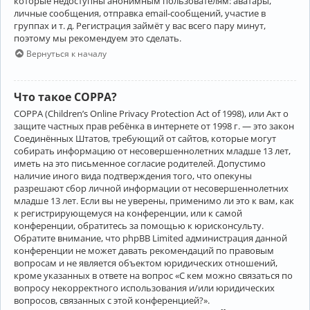
которые недоступны анонимным пользователям: аватары,
личные сообщения, отправка email-сообщений, участие в
группах и т. д. Регистрация займёт у вас всего пару минут,
поэтому мы рекомендуем это сделать.
Вернуться к началу
Что такое COPPA?
COPPA (Children’s Online Privacy Protection Act of 1998), или Акт о
защите частных прав ребёнка в интернете от 1998 г. — это закон
Соединённых Штатов, требующий от сайтов, которые могут
собирать информацию от несовершеннолетних младше 13 лет,
иметь на это письменное согласие родителей. Допустимо
наличие иного вида подтверждения того, что опекуны
разрешают сбор личной информации от несовершеннолетних
младше 13 лет. Если вы не уверены, применимо ли это к вам, как
к регистрирующемуся на конференции, или к самой
конференции, обратитесь за помощью к юрисконсульту.
Обратите внимание, что phpBB Limited администрация данной
конференции не может давать рекомендаций по правовым
вопросам и не является объектом юридических отношений,
кроме указанных в ответе на вопрос «С кем можно связаться по
вопросу некорректного использования и/или юридических
вопросов, связанных с этой конференцией?».