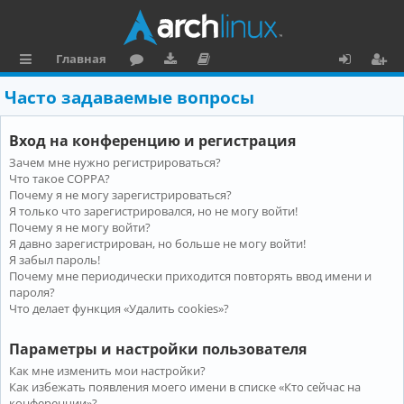
Главная
с
о
аг
о
х
ег
Часто задаваемые вопросы
ы
ру
ру
ку
о
и
Вход на конференцию и регистрация
л
м
зк
м
д
ст
Зачем мне нужно регистрироваться?
к
и
е
р
Что такое COPPA?
и
н
а
Почему я не могу зарегистрироваться?
Я только что зарегистрировался, но не могу войти!
та
ц
Почему я не могу войти?
Я давно зарегистрирован, но больше не могу войти!
ц
и
Я забыл пароль!
и
я
Почему мне периодически приходится повторять ввод имени и
пароля?
я
Что делает функция «Удалить cookies»?
Параметры и настройки пользователя
Как мне изменить мои настройки?
Как избежать появления моего имени в списке «Кто сейчас на
конференции»?