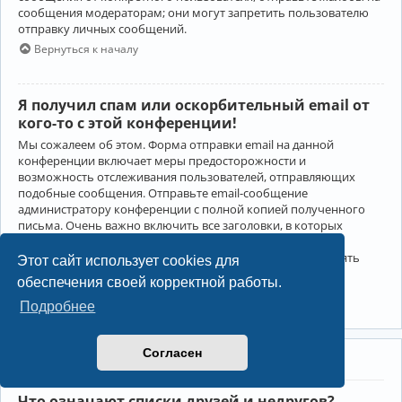
сообщения модераторам; они могут запретить пользователю
отправку личных сообщений.
Вернуться к началу
Я получил спам или оскорбительный email от
кого-то с этой конференции!
Мы сожалеем об этом. Форма отправки email на данной
конференции включает меры предосторожности и
возможность отслеживания пользователей, отправляющих
подобные сообщения. Отправьте email-сообщение
администратору конференции с полной копией полученного
письма. Очень важно включить все заголовки, в которых
содержится детальная информация об отправителе.
Администратор конференции сможет в этом случае принять
Этот сайт использует cookies для
меры.
обеспечения своей корректной работы.
Вернуться к началу
Подробнее
Согласен
Друзья и недруги
Что означают списки друзей и недругов?