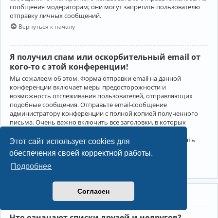
сообщения модераторам; они могут запретить пользователю
отправку личных сообщений.
Вернуться к началу
Я получил спам или оскорбительный email от
кого-то с этой конференции!
Мы сожалеем об этом. Форма отправки email на данной
конференции включает меры предосторожности и
возможность отслеживания пользователей, отправляющих
подобные сообщения. Отправьте email-сообщение
администратору конференции с полной копией полученного
письма. Очень важно включить все заголовки, в которых
содержится детальная информация об отправителе.
Администратор конференции сможет в этом случае принять
Этот сайт использует cookies для
меры.
обеспечения своей корректной работы.
Вернуться к началу
Подробнее
Согласен
Друзья и недруги
Что означают списки друзей и недругов?