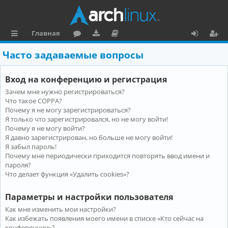
Главная
с
о
аг
о
х
ег
Часто задаваемые вопросы
ы
ру
ру
ку
о
и
Вход на конференцию и регистрация
л
м
зк
м
д
ст
Зачем мне нужно регистрироваться?
к
и
е
р
Что такое COPPA?
и
н
а
Почему я не могу зарегистрироваться?
Я только что зарегистрировался, но не могу войти!
та
ц
Почему я не могу войти?
Я давно зарегистрирован, но больше не могу войти!
ц
и
Я забыл пароль!
и
я
Почему мне периодически приходится повторять ввод имени и
пароля?
я
Что делает функция «Удалить cookies»?
Параметры и настройки пользователя
Как мне изменить мои настройки?
Как избежать появления моего имени в списке «Кто сейчас на
конференции»?