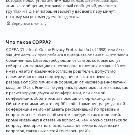
которые недоступны анонимным пользователям: аватары,
личные сообщения, отправка email-сообщений, участие в
группах и т. д. Регистрация займёт у вас всего пару минут,
поэтому мы рекомендуем это сделать.
Вернуться к началу
Что такое COPPA?
COPPA (Children’s Online Privacy Protection Act of 1998), или Акт о
защите частных прав ребёнка в интернете от 1998 г. — это закон
Соединённых Штатов, требующий от сайтов, которые могут
собирать информацию от несовершеннолетних младше 13 лет,
иметь на это письменное согласие родителей. Допустимо
наличие иного вида подтверждения того, что опекуны
разрешают сбор личной информации от несовершеннолетних
младше 13 лет. Если вы не уверены, применимо ли это к вам, как
к регистрирующемуся на конференции, или к самой
конференции, обратитесь за помощью к юрисконсульту.
Обратите внимание, что phpBB Limited администрация данной
конференции не может давать рекомендаций по правовым
вопросам и не является объектом юридических отношений,
кроме указанных в ответе на вопрос «С кем можно связаться по
вопросу некорректного использования и/или юридических
вопросов, связанных с этой конференцией?».