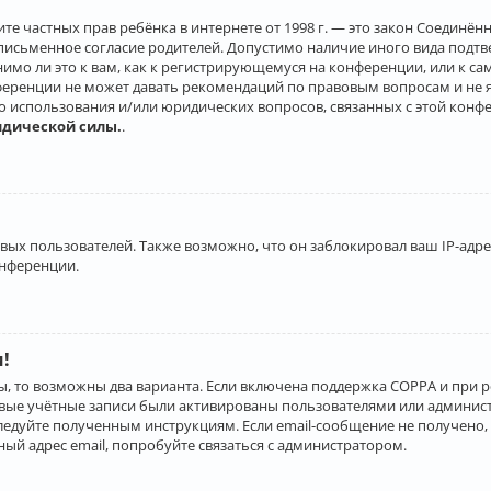
о защите частных прав ребёнка в интернете от 1998 г. — это закон Соеди
письменное согласие родителей. Допустимо наличие иного вида подт
нимо ли это к вам, как к регистрирующемуся на конференции, или к с
ференции не может давать рекомендаций по правовым вопросам и не 
го использования и/или юридических вопросов, связанных с этой конф
идической силы.
.
х пользователей. Также возможно, что он заблокировал ваш IP-адрес
онференции.
и!
ы, то возможны два варианта. Если включена поддержка COPPA и при р
овые учётные записи были активированы пользователями или админист
ледуйте полученным инструкциям. Если email-сообщение не получено, 
ый адрес email, попробуйте связаться с администратором.