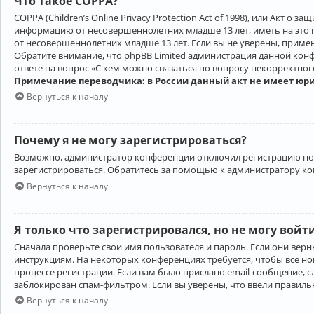
Что такое COPPA?
COPPA (Children’s Online Privacy Protection Act of 1998), или Акт 
информацию от несовершеннолетних младше 13 лет, иметь на это 
от несовершеннолетних младше 13 лет. Если вы не уверены, приме
Обратите внимание, что phpBB Limited администрация данной кон
ответе на вопрос «С кем можно связаться по вопросу некорректно
Примечание переводчика: в России данный акт не имеет юр
Вернуться к началу
Почему я не могу зарегистрироваться?
Возможно, администратор конференции отключил регистрацию новы
зарегистрироваться. Обратитесь за помощью к администратору к
Вернуться к началу
Я только что зарегистрировался, но не могу войт
Сначала проверьте свои имя пользователя и пароль. Если они верн
инструкциям. На некоторых конференциях требуется, чтобы все н
процессе регистрации. Если вам было прислано email-сообщение, с
заблокирован спам-фильтром. Если вы уверены, что ввели правильн
Вернуться к началу