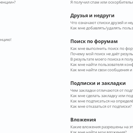
ренции»?
Я получил спам или оскорбительн
Друзья и недруги
Что означают списки друзей и не
Как мне добавлять/удалять польз
енцию!
Поиск по форумам
Как мне выполнить поиск по фо
Почему мой поиск не даёт резул
В результате моего поиска я пол
Как мне найти пользователя ко
Как мне найти свои сообщения и
Подписки и закладки
Чем закладки отличаются от под
Как мне сделать закладку или по
Как мне подписаться на опреде
Как мне отказаться от подписки?
Вложения
Какие вложения разрешены на э
Как мне найти мои вложения?