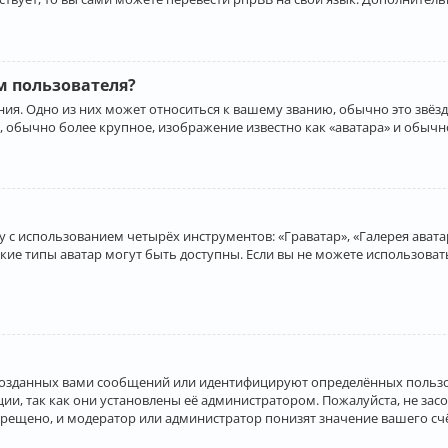
 пользователя?
ия. Одно из них может относиться к вашему званию, обычно это звёзд
, обычно более крупное, изображение известно как «аватара» и обычн
 с использованием четырёх инструментов: «Граватар», «Галерея аватар
акие типы аватар могут быть доступны. Если вы не можете использова
созданных вами сообщений или идентифицируют определённых пользо
и, так как они установлены её администратором. Пожалуйста, не за
прещено, и модератор или администратор понизят значение вашего с