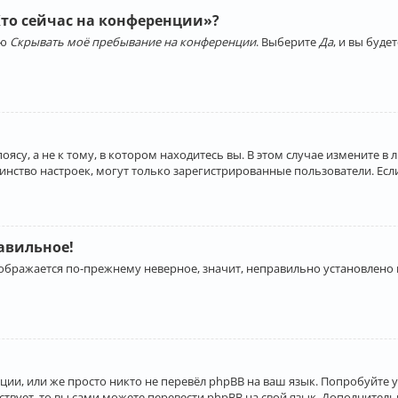
Кто сейчас на конференции»?
ию
Скрывать моё пребывание на конференции
. Выберите
Да
, и вы буд
су, а не к тому, в котором находитесь вы. В этом случае измените в 
льшинство настроек, могут только зарегистрированные пользователи. Ес
равильное!
отображается по-прежнему неверное, значит, неправильно установлено
ии, или же просто никто не перевёл phpBB на ваш язык. Попробуйте 
ествует, то вы сами можете перевести phpBB на свой язык. Дополнит