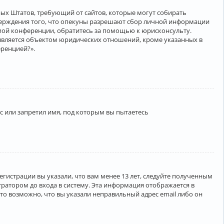
нённых Штатов, требующий от сайтов, которые могут собирать
верждения того, что опекуны разрешают сбор личной информации
амой конференции, обратитесь за помощью к юрисконсульту.
является объектом юридических отношений, кроме указанных в
еренцией?».
 или запретил имя, под которым вы пытаетесь
егистрации вы указали, что вам менее 13 лет, следуйте полученным
ратором до входа в систему. Эта информация отображается в
то возможно, что вы указали неправильный адрес email либо он