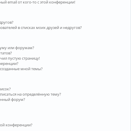
ый email от кого-то с этой конференции!
другов?
ователей в списках моих друзей и недругов?
руму или форумам?
ьтатов?
учил пустую страницу!
нференции?
 созданные мной темы?
писок?
дписаться на определённую тему?
лённый форум?
той конференции?