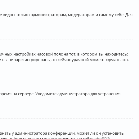
ете видны только администраторам, модераторам и самому себе. Для
личных настройках часовой пояс на тот, в котором вы находитесь:
ли вы не зарегистрированы, то сейчас удачный момент сделать это.
 время на сервере. Уведомите администратора для устранения
узнать у администратора конференции, может ли он установить
ельную информацию вы можете получить на сайте
phpBB
®.