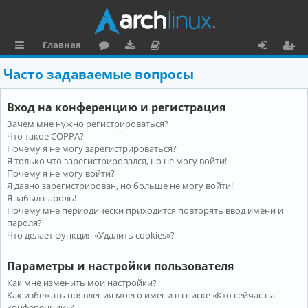
Главная
с
о
аг
о
х
ег
Часто задаваемые вопросы
ы
ру
ру
ку
о
и
Вход на конференцию и регистрация
л
м
зк
м
д
ст
Зачем мне нужно регистрироваться?
к
и
е
р
Что такое COPPA?
и
н
а
Почему я не могу зарегистрироваться?
Я только что зарегистрировался, но не могу войти!
та
ц
Почему я не могу войти?
Я давно зарегистрирован, но больше не могу войти!
ц
и
Я забыл пароль!
и
я
Почему мне периодически приходится повторять ввод имени и
пароля?
я
Что делает функция «Удалить cookies»?
Параметры и настройки пользователя
Как мне изменить мои настройки?
Как избежать появления моего имени в списке «Кто сейчас на
конференции»?