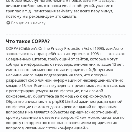
которые недоступны анонимным пользователям: аватары,
личные сообщения, отправка email-сообщений, участие в
группах и т. д. Регистрация займёт у вас всего пару минут,
поэтому мы рекомендуем это сделать.
Вернуться к началу
Что такое COPPA?
COPPA (Children’s Online Privacy Protection Act of 1998), или Акт о
защите частных прав ребёнка в интернете от 1998 г. — это закон
Соединённых Штатов, требующий от сайтов, которые могут
собирать информацию от несовершеннолетних младше 13 лет,
иметь на это письменное согласие родителей. Допустимо
наличие иного вида подтверждения того, что опекуны
разрешают сбор личной информации от несовершеннолетних
младше 13 лет. Если вы не уверены, применимо ли это к вам, как
к регистрирующемуся на конференции, или к самой
конференции, обратитесь за помощью к юрисконсульту.
Обратите внимание, что phpBB Limited администрация данной
конференции не может давать рекомендаций по правовым
вопросам и не является объектом юридических отношений,
кроме указанных в ответе на вопрос «С кем можно связаться по
вопросу некорректного использования и/или юридических
вопросов, связанных с этой конференцией?».