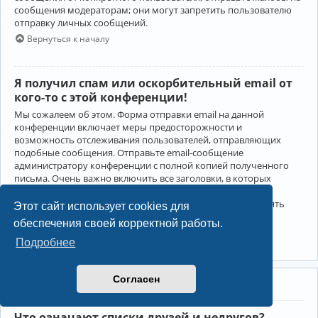
сообщения модераторам; они могут запретить пользователю
отправку личных сообщений.
Вернуться к началу
Я получил спам или оскорбительный email от
кого-то с этой конференции!
Мы сожалеем об этом. Форма отправки email на данной
конференции включает меры предосторожности и
возможность отслеживания пользователей, отправляющих
подобные сообщения. Отправьте email-сообщение
администратору конференции с полной копией полученного
письма. Очень важно включить все заголовки, в которых
содержится детальная информация об отправителе.
Администратор конференции сможет в этом случае принять
Этот сайт использует cookies для
меры.
обеспечения своей корректной работы.
Вернуться к началу
Подробнее
Согласен
Друзья и недруги
Что означают списки друзей и недругов?