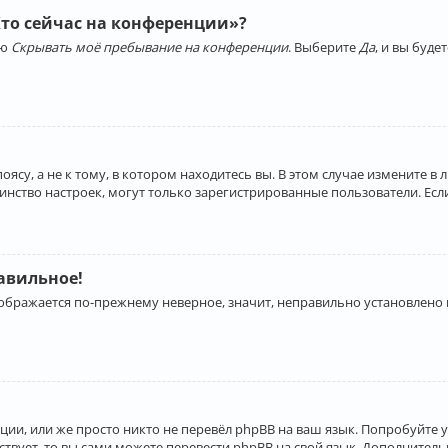
Кто сейчас на конференции»?
ию
Скрывать моё пребывание на конференции
. Выберите
Да
, и вы буд
су, а не к тому, в котором находитесь вы. В этом случае измените в 
льшинство настроек, могут только зарегистрированные пользователи. Ес
равильное!
отображается по-прежнему неверное, значит, неправильно установлено
ии, или же просто никто не перевёл phpBB на ваш язык. Попробуйте 
ествует, то вы сами можете перевести phpBB на свой язык. Дополнит