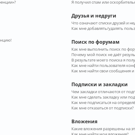
ренции»?
Я получил спам или оскорбительн
Друзья и недруги
Что означают списки друзей и не
Как мне добавлять/удалять польз
енцию!
Поиск по форумам
Как мне выполнить поиск по фо
Почему мой поиск не даёт резул
В результате моего поиска я пол
Как мне найти пользователя ко
Как мне найти свои сообщения и
Подписки и закладки
Чем закладки отличаются от под
Как мне сделать закладку или по
Как мне подписаться на опреде
Как мне отказаться от подписки?
Вложения
Какие вложения разрешены на э
Как мне найти мои вложения?