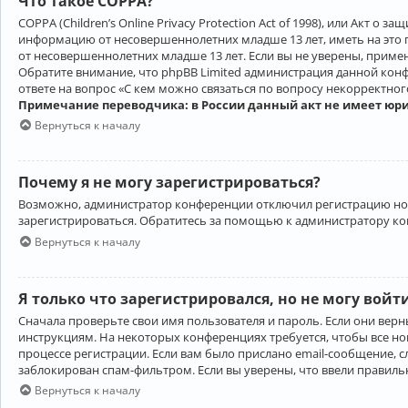
Что такое COPPA?
COPPA (Children’s Online Privacy Protection Act of 1998), или Акт 
информацию от несовершеннолетних младше 13 лет, иметь на это 
от несовершеннолетних младше 13 лет. Если вы не уверены, приме
Обратите внимание, что phpBB Limited администрация данной кон
ответе на вопрос «С кем можно связаться по вопросу некорректно
Примечание переводчика: в России данный акт не имеет юр
Вернуться к началу
Почему я не могу зарегистрироваться?
Возможно, администратор конференции отключил регистрацию новы
зарегистрироваться. Обратитесь за помощью к администратору к
Вернуться к началу
Я только что зарегистрировался, но не могу войт
Сначала проверьте свои имя пользователя и пароль. Если они верн
инструкциям. На некоторых конференциях требуется, чтобы все н
процессе регистрации. Если вам было прислано email-сообщение, с
заблокирован спам-фильтром. Если вы уверены, что ввели правильн
Вернуться к началу