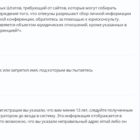
нённых Штатов, требующий от сайтов, которые могут собирать
верждения того, что опекуны разрешают сбор личной информации
амой конференции, обратитесь за помощью к юрисконсульту.
является объектом юридических отношений, кроме указанных в
еренцией?».
 или запретил имя, под которым вы пытаетесь
егистрации вы указали, что вам менее 13 лет, следуйте полученным
ратором до входа в систему. Эта информация отображается в
то возможно, что вы указали неправильный адрес email либо он