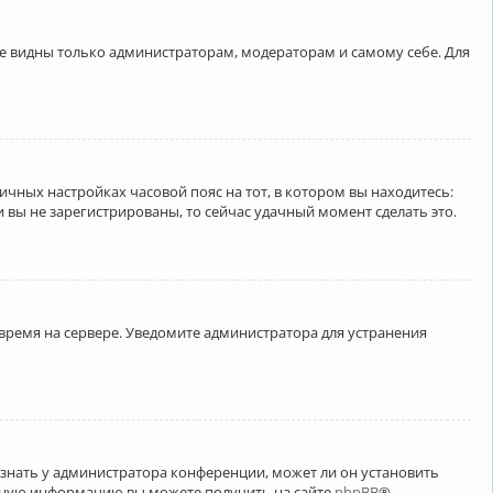
ете видны только администраторам, модераторам и самому себе. Для
личных настройках часовой пояс на тот, в котором вы находитесь:
ли вы не зарегистрированы, то сейчас удачный момент сделать это.
 время на сервере. Уведомите администратора для устранения
узнать у администратора конференции, может ли он установить
ельную информацию вы можете получить на сайте
phpBB
®.