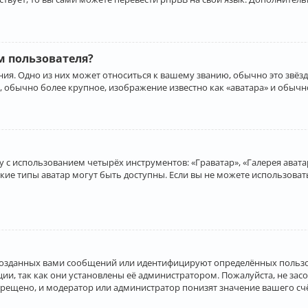
 пользователя?
ия. Одно из них может относиться к вашему званию, обычно это звёзд
, обычно более крупное, изображение известно как «аватара» и обычн
 с использованием четырёх инструментов: «Граватар», «Галерея аватар
акие типы аватар могут быть доступны. Если вы не можете использова
созданных вами сообщений или идентифицируют определённых пользо
и, так как они установлены её администратором. Пожалуйста, не за
прещено, и модератор или администратор понизят значение вашего с