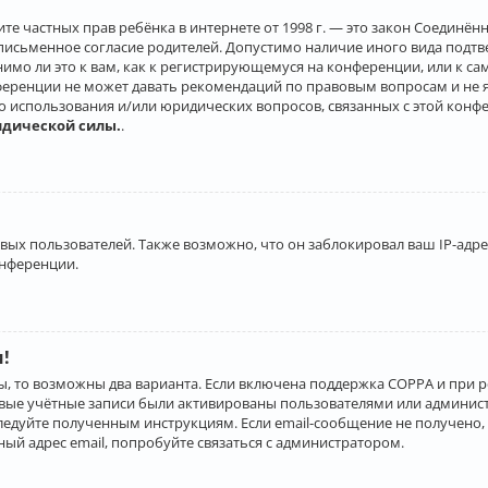
о защите частных прав ребёнка в интернете от 1998 г. — это закон Соеди
письменное согласие родителей. Допустимо наличие иного вида подт
нимо ли это к вам, как к регистрирующемуся на конференции, или к с
ференции не может давать рекомендаций по правовым вопросам и не 
го использования и/или юридических вопросов, связанных с этой конф
идической силы.
.
х пользователей. Также возможно, что он заблокировал ваш IP-адрес
онференции.
и!
ы, то возможны два варианта. Если включена поддержка COPPA и при р
овые учётные записи были активированы пользователями или админист
ледуйте полученным инструкциям. Если email-сообщение не получено, 
ый адрес email, попробуйте связаться с администратором.