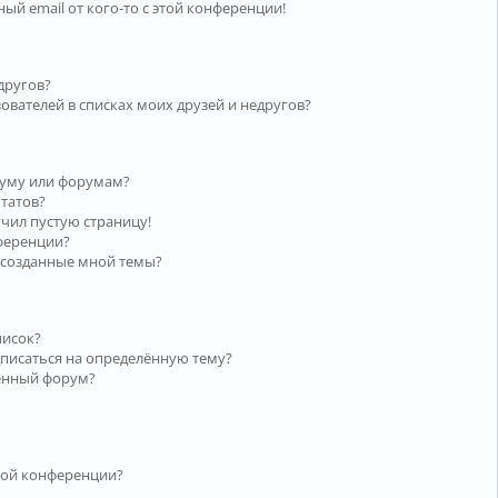
ый email от кого-то с этой конференции!
другов?
ователей в списках моих друзей и недругов?
руму или форумам?
ьтатов?
учил пустую страницу!
нференции?
 созданные мной темы?
писок?
дписаться на определённую тему?
лённый форум?
той конференции?