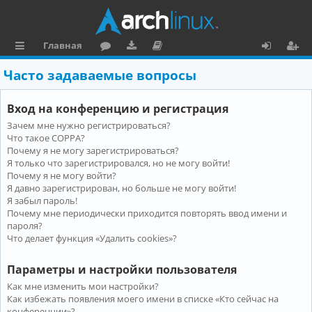
Главная
с
о
аг
о
х
ег
Часто задаваемые вопросы
ы
ру
ру
ку
о
и
Вход на конференцию и регистрация
л
м
зк
м
д
ст
Зачем мне нужно регистрироваться?
к
и
е
р
Что такое COPPA?
и
н
а
Почему я не могу зарегистрироваться?
Я только что зарегистрировался, но не могу войти!
та
ц
Почему я не могу войти?
Я давно зарегистрирован, но больше не могу войти!
ц
и
Я забыл пароль!
и
я
Почему мне периодически приходится повторять ввод имени и
пароля?
я
Что делает функция «Удалить cookies»?
Параметры и настройки пользователя
Как мне изменить мои настройки?
Как избежать появления моего имени в списке «Кто сейчас на
конференции»?