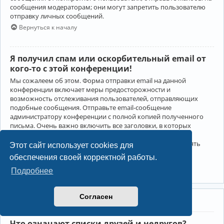
сообщения модераторам; они могут запретить пользователю
отправку личных сообщений.
Вернуться к началу
Я получил спам или оскорбительный email от
кого-то с этой конференции!
Мы сожалеем об этом. Форма отправки email на данной
конференции включает меры предосторожности и
возможность отслеживания пользователей, отправляющих
подобные сообщения. Отправьте email-сообщение
администратору конференции с полной копией полученного
письма. Очень важно включить все заголовки, в которых
содержится детальная информация об отправителе.
Администратор конференции сможет в этом случае принять
Этот сайт использует cookies для
меры.
обеспечения своей корректной работы.
Вернуться к началу
Подробнее
Согласен
Друзья и недруги
Что означают списки друзей и недругов?