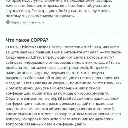
которые недоступны анонимным пользователям: аватары,
личные сообщения, отправка email-сообщений, участие в
группах и т. д. Регистрация займёт у вас всего пару минут,
поэтому мы рекомендуем это сделать.
Вернуться к началу
Что такое COPPA?
COPPA (Children’s Online Privacy Protection Act of 1998), или Акт о
защите частных прав ребёнка в интернете от 1998 г. — это закон
Соединённых Штатов, требующий от сайтов, которые могут
собирать информацию от несовершеннолетних младше 13 лет,
иметь на это письменное согласие родителей. Допустимо
наличие иного вида подтверждения того, что опекуны
разрешают сбор личной информации от несовершеннолетних
младше 13 лет. Если вы не уверены, применимо ли это к вам, как
к регистрирующемуся на конференции, или к самой
конференции, обратитесь за помощью к юрисконсульту.
Обратите внимание, что phpBB Limited администрация данной
конференции не может давать рекомендаций по правовым
вопросам и не является объектом юридических отношений,
кроме указанных в ответе на вопрос «С кем можно связаться по
вопросу некорректного использования и/или юридических
вопросов, связанных с этой конференцией?».