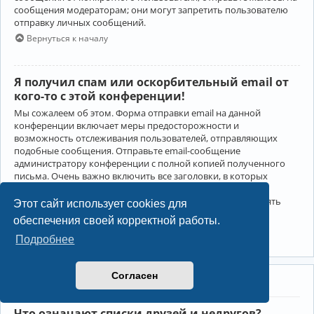
сообщения модераторам; они могут запретить пользователю
отправку личных сообщений.
Вернуться к началу
Я получил спам или оскорбительный email от
кого-то с этой конференции!
Мы сожалеем об этом. Форма отправки email на данной
конференции включает меры предосторожности и
возможность отслеживания пользователей, отправляющих
подобные сообщения. Отправьте email-сообщение
администратору конференции с полной копией полученного
письма. Очень важно включить все заголовки, в которых
содержится детальная информация об отправителе.
Администратор конференции сможет в этом случае принять
Этот сайт использует cookies для
меры.
обеспечения своей корректной работы.
Вернуться к началу
Подробнее
Согласен
Друзья и недруги
Что означают списки друзей и недругов?