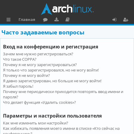
Главная
с
о
аг
о
х
ег
Часто задаваемые вопросы
ы
ру
ру
ку
о
и
Вход на конференцию и регистрация
л
м
зк
м
д
ст
Зачем мне нужно регистрироваться?
к
и
е
р
Что такое COPPA?
и
н
а
Почему я не могу зарегистрироваться?
Я только что зарегистрировался, но не могу войти!
та
ц
Почему я не могу войти?
Я давно зарегистрирован, но больше не могу войти!
ц
и
Я забыл пароль!
и
я
Почему мне периодически приходится повторять ввод имени и
пароля?
я
Что делает функция «Удалить cookies»?
Параметры и настройки пользователя
Как мне изменить мои настройки?
Как избежать появления моего имени в списке «Кто сейчас на
конференции»?