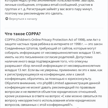
которые недоступны анонимным пользователям: аватары,
личные сообщения, отправка email-сообщений, участие в
группах и т. д. Регистрация займёт у вас всего пару минут,
поэтому мы рекомендуем это сделать.
Вернуться к началу
Что такое COPPA?
COPPA (Children’s Online Privacy Protection Act of 1998), или Акт о
защите частных прав ребёнка в интернете от 1998 г. — это закон
Соединённых Штатов, требующий от сайтов, которые могут
собирать информацию от несовершеннолетних младше 13 лет,
иметь на это письменное согласие родителей. Допустимо
наличие иного вида подтверждения того, что опекуны
разрешают сбор личной информации от несовершеннолетних
младше 13 лет. Если вы не уверены, применимо ли это к вам, как
к регистрирующемуся на конференции, или к самой
конференции, обратитесь за помощью к юрисконсульту.
Обратите внимание, что phpBB Limited администрация данной
конференции не может давать рекомендаций по правовым
вопросам и не является объектом юридических отношений,
кроме указанных в ответе на вопрос «С кем можно связаться по
вопросу некорректного использования и/или юридических
вопросов, связанных с этой конференцией?».