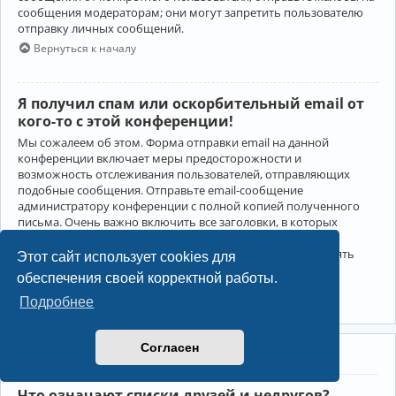
сообщения модераторам; они могут запретить пользователю
отправку личных сообщений.
Вернуться к началу
Я получил спам или оскорбительный email от
кого-то с этой конференции!
Мы сожалеем об этом. Форма отправки email на данной
конференции включает меры предосторожности и
возможность отслеживания пользователей, отправляющих
подобные сообщения. Отправьте email-сообщение
администратору конференции с полной копией полученного
письма. Очень важно включить все заголовки, в которых
содержится детальная информация об отправителе.
Администратор конференции сможет в этом случае принять
Этот сайт использует cookies для
меры.
обеспечения своей корректной работы.
Вернуться к началу
Подробнее
Согласен
Друзья и недруги
Что означают списки друзей и недругов?