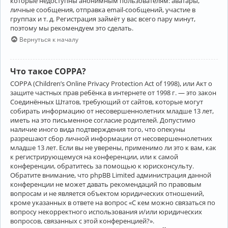
которые недоступны анонимным пользователям: аватары,
личные сообщения, отправка email-сообщений, участие в
группах и т. д. Регистрация займёт у вас всего пару минут,
поэтому мы рекомендуем это сделать.
Вернуться к началу
Что такое COPPA?
COPPA (Children’s Online Privacy Protection Act of 1998), или Акт о
защите частных прав ребёнка в интернете от 1998 г. — это закон
Соединённых Штатов, требующий от сайтов, которые могут
собирать информацию от несовершеннолетних младше 13 лет,
иметь на это письменное согласие родителей. Допустимо
наличие иного вида подтверждения того, что опекуны
разрешают сбор личной информации от несовершеннолетних
младше 13 лет. Если вы не уверены, применимо ли это к вам, как
к регистрирующемуся на конференции, или к самой
конференции, обратитесь за помощью к юрисконсульту.
Обратите внимание, что phpBB Limited администрация данной
конференции не может давать рекомендаций по правовым
вопросам и не является объектом юридических отношений,
кроме указанных в ответе на вопрос «С кем можно связаться по
вопросу некорректного использования и/или юридических
вопросов, связанных с этой конференцией?».