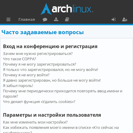
Главная
с
о
аг
о
х
ег
Часто задаваемые вопросы
ы
ру
ру
ку
о
и
Вход на конференцию и регистрация
л
м
зк
м
д
ст
Зачем мне нужно регистрироваться?
к
и
е
р
Что такое COPPA?
и
н
а
Почему я не могу зарегистрироваться?
Я только что зарегистрировался, но не могу войти!
та
ц
Почему я не могу войти?
Я давно зарегистрирован, но больше не могу войти!
ц
и
Я забыл пароль!
и
я
Почему мне периодически приходится повторять ввод имени и
пароля?
я
Что делает функция «Удалить cookies»?
Параметры и настройки пользователя
Как мне изменить мои настройки?
Как избежать появления моего имени в списке «Кто сейчас на
конференции»?