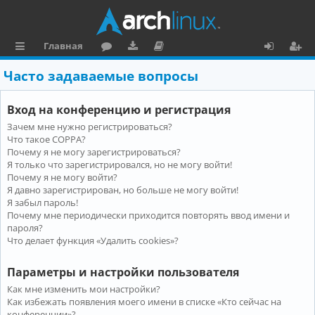
Главная
с
о
аг
о
х
ег
Часто задаваемые вопросы
ы
ру
ру
ку
о
и
Вход на конференцию и регистрация
л
м
зк
м
д
ст
Зачем мне нужно регистрироваться?
к
и
е
р
Что такое COPPA?
и
н
а
Почему я не могу зарегистрироваться?
Я только что зарегистрировался, но не могу войти!
та
ц
Почему я не могу войти?
Я давно зарегистрирован, но больше не могу войти!
ц
и
Я забыл пароль!
и
я
Почему мне периодически приходится повторять ввод имени и
пароля?
я
Что делает функция «Удалить cookies»?
Параметры и настройки пользователя
Как мне изменить мои настройки?
Как избежать появления моего имени в списке «Кто сейчас на
конференции»?