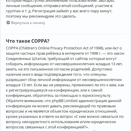
которые недоступны анонимным пользователям: аватары,
личные сообщения, отправка email-сообщений, участие в
группах и т. д. Регистрация займёт у вас всего пару минут,
поэтому мы рекомендуем это сделать.
Вернуться к началу
Что такое COPPA?
COPPA (Children’s Online Privacy Protection Act of 1998), или Акт о
защите частных прав ребёнка в интернете от 1998 г. — это закон
Соединённых Штатов, требующий от сайтов, которые могут
собирать информацию от несовершеннолетних младше 13 лет,
иметь на это письменное согласие родителей. Допустимо
наличие иного вида подтверждения того, что опекуны
разрешают сбор личной информации от несовершеннолетних
младше 13 лет. Если вы не уверены, применимо ли это к вам, как
к регистрирующемуся на конференции, или к самой
конференции, обратитесь за помощью к юрисконсульту.
Обратите внимание, что phpBB Limited администрация данной
конференции не может давать рекомендаций по правовым
вопросам и не является объектом юридических отношений,
кроме указанных в ответе на вопрос «С кем можно связаться по
вопросу некорректного использования и/или юридических
вопросов, связанных с этой конференцией?».