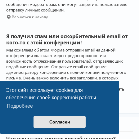
сообщения модераторам; они могут запретить пользователю
отправку личных сообщений.
Вернуться к началу
Я получил спам или оскорбительный email от
кого-то с этой конференции!
Мы сожалеем об этом. Форма отправки email на данной
конференции включает меры предосторожности и
возможность отслеживания пользователей, отправляющих
подобные сообщения. Отправьте email-сообщение
администратору конференции с полной копией полученного
письма. Очень важно включить все заголовки, в которых
содержится детальная информация об отправителе.
Администратор конференции сможет в этом случае принять
Этот сайт использует cookies для
меры.
обеспечения своей корректной работы.
Вернуться к началу
Подробнее
Согласен
Друзья и недруги
Что означают списки друзей и недругов?