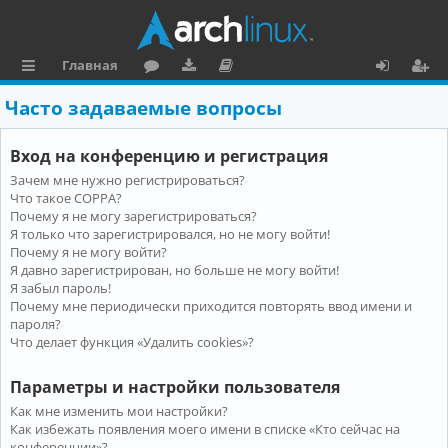
Главная
с
о
аг
о
х
ег
Часто задаваемые вопросы
ы
ру
ру
ку
о
и
Вход на конференцию и регистрация
л
м
зк
м
д
ст
Зачем мне нужно регистрироваться?
к
и
е
р
Что такое COPPA?
и
н
а
Почему я не могу зарегистрироваться?
Я только что зарегистрировался, но не могу войти!
та
ц
Почему я не могу войти?
Я давно зарегистрирован, но больше не могу войти!
ц
и
Я забыл пароль!
и
я
Почему мне периодически приходится повторять ввод имени и
пароля?
я
Что делает функция «Удалить cookies»?
Параметры и настройки пользователя
Как мне изменить мои настройки?
Как избежать появления моего имени в списке «Кто сейчас на
конференции»?