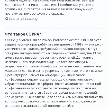
которые недоступны анонимным пользователям: аватары,
личные сообщения, отправка email-сообщений, участие в
группах и т. д. Регистрация займёт у вас всего пару минут,
поэтому мы рекомендуем это сделать.
Вернуться к началу
Что такое COPPA?
COPPA (Children’s Online Privacy Protection Act of 1998), или Акт о
защите частных прав ребёнка в интернете от 1998 г. — это закон
Соединённых Штатов, требующий от сайтов, которые могут
собирать информацию от несовершеннолетних младше 13 лет,
иметь на это письменное согласие родителей. Допустимо
наличие иного вида подтверждения того, что опекуны
разрешают сбор личной информации от несовершеннолетних
младше 13 лет. Если вы не уверены, применимо ли это к вам, как
к регистрирующемуся на конференции, или к самой
конференции, обратитесь за помощью к юрисконсульту.
Обратите внимание, что phpBB Limited администрация данной
конференции не может давать рекомендаций по правовым
вопросам и не является объектом юридических отношений,
кроме указанных в ответе на вопрос «С кем можно связаться по
вопросу некорректного использования и/или юридических
вопросов, связанных с этой конференцией?».