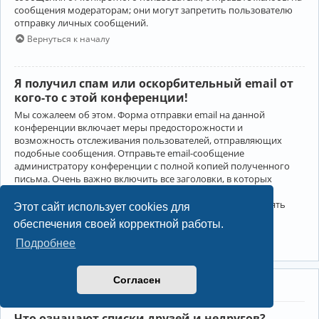
сообщения модераторам; они могут запретить пользователю
отправку личных сообщений.
Вернуться к началу
Я получил спам или оскорбительный email от
кого-то с этой конференции!
Мы сожалеем об этом. Форма отправки email на данной
конференции включает меры предосторожности и
возможность отслеживания пользователей, отправляющих
подобные сообщения. Отправьте email-сообщение
администратору конференции с полной копией полученного
письма. Очень важно включить все заголовки, в которых
содержится детальная информация об отправителе.
Администратор конференции сможет в этом случае принять
Этот сайт использует cookies для
меры.
обеспечения своей корректной работы.
Вернуться к началу
Подробнее
Согласен
Друзья и недруги
Что означают списки друзей и недругов?