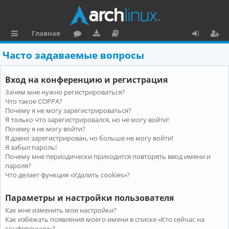
Главная
с
о
аг
о
х
ег
Часто задаваемые вопросы
ы
ру
ру
ку
о
и
Вход на конференцию и регистрация
л
м
зк
м
д
ст
Зачем мне нужно регистрироваться?
к
и
е
р
Что такое COPPA?
и
н
а
Почему я не могу зарегистрироваться?
Я только что зарегистрировался, но не могу войти!
та
ц
Почему я не могу войти?
Я давно зарегистрирован, но больше не могу войти!
ц
и
Я забыл пароль!
и
я
Почему мне периодически приходится повторять ввод имени и
пароля?
я
Что делает функция «Удалить cookies»?
Параметры и настройки пользователя
Как мне изменить мои настройки?
Как избежать появления моего имени в списке «Кто сейчас на
конференции»?