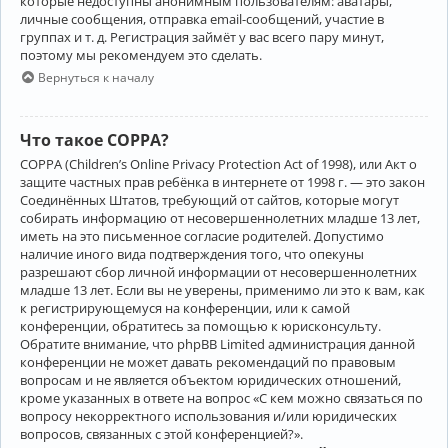
которые недоступны анонимным пользователям: аватары,
личные сообщения, отправка email-сообщений, участие в
группах и т. д. Регистрация займёт у вас всего пару минут,
поэтому мы рекомендуем это сделать.
Вернуться к началу
Что такое COPPA?
COPPA (Children’s Online Privacy Protection Act of 1998), или Акт о
защите частных прав ребёнка в интернете от 1998 г. — это закон
Соединённых Штатов, требующий от сайтов, которые могут
собирать информацию от несовершеннолетних младше 13 лет,
иметь на это письменное согласие родителей. Допустимо
наличие иного вида подтверждения того, что опекуны
разрешают сбор личной информации от несовершеннолетних
младше 13 лет. Если вы не уверены, применимо ли это к вам, как
к регистрирующемуся на конференции, или к самой
конференции, обратитесь за помощью к юрисконсульту.
Обратите внимание, что phpBB Limited администрация данной
конференции не может давать рекомендаций по правовым
вопросам и не является объектом юридических отношений,
кроме указанных в ответе на вопрос «С кем можно связаться по
вопросу некорректного использования и/или юридических
вопросов, связанных с этой конференцией?».