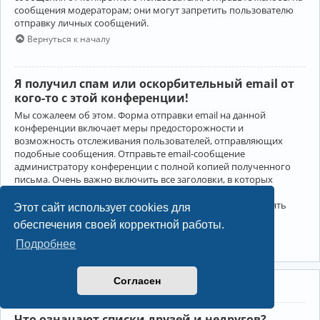
сообщения модераторам; они могут запретить пользователю
отправку личных сообщений.
Вернуться к началу
Я получил спам или оскорбительный email от
кого-то с этой конференции!
Мы сожалеем об этом. Форма отправки email на данной
конференции включает меры предосторожности и
возможность отслеживания пользователей, отправляющих
подобные сообщения. Отправьте email-сообщение
администратору конференции с полной копией полученного
письма. Очень важно включить все заголовки, в которых
содержится детальная информация об отправителе.
Администратор конференции сможет в этом случае принять
Этот сайт использует cookies для
меры.
обеспечения своей корректной работы.
Вернуться к началу
Подробнее
Согласен
Друзья и недруги
Что означают списки друзей и недругов?