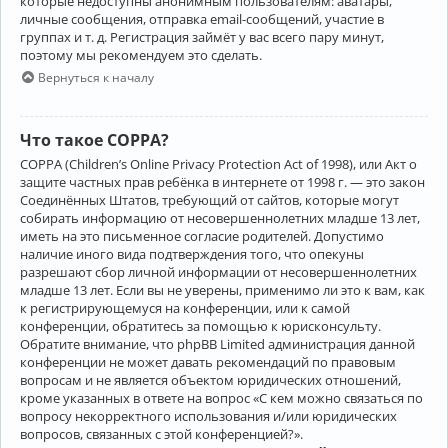
которые недоступны анонимным пользователям: аватары,
личные сообщения, отправка email-сообщений, участие в
группах и т. д. Регистрация займёт у вас всего пару минут,
поэтому мы рекомендуем это сделать.
Вернуться к началу
Что такое COPPA?
COPPA (Children’s Online Privacy Protection Act of 1998), или Акт о
защите частных прав ребёнка в интернете от 1998 г. — это закон
Соединённых Штатов, требующий от сайтов, которые могут
собирать информацию от несовершеннолетних младше 13 лет,
иметь на это письменное согласие родителей. Допустимо
наличие иного вида подтверждения того, что опекуны
разрешают сбор личной информации от несовершеннолетних
младше 13 лет. Если вы не уверены, применимо ли это к вам, как
к регистрирующемуся на конференции, или к самой
конференции, обратитесь за помощью к юрисконсульту.
Обратите внимание, что phpBB Limited администрация данной
конференции не может давать рекомендаций по правовым
вопросам и не является объектом юридических отношений,
кроме указанных в ответе на вопрос «С кем можно связаться по
вопросу некорректного использования и/или юридических
вопросов, связанных с этой конференцией?».