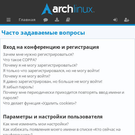
Главная
с
о
аг
о
х
ег
Часто задаваемые вопросы
ы
ру
ру
ку
о
и
Вход на конференцию и регистрация
л
м
зк
м
д
ст
Зачем мне нужно регистрироваться?
к
и
е
р
Что такое COPPA?
и
н
а
Почему я не могу зарегистрироваться?
Я только что зарегистрировался, но не могу войти!
та
ц
Почему я не могу войти?
Я давно зарегистрирован, но больше не могу войти!
ц
и
Я забыл пароль!
и
я
Почему мне периодически приходится повторять ввод имени и
пароля?
я
Что делает функция «Удалить cookies»?
Параметры и настройки пользователя
Как мне изменить мои настройки?
Как избежать появления моего имени в списке «Кто сейчас на
конференции»?