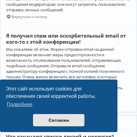
сообщения модераторам; они могут запретить пользователю
отправку личных сообщений.
Вернуться к началу
Я получил спам или оскорбительный email от
кого-то с этой конференции!
Мы сожалеем об этом. Форма отправки email на данной
конференции включает меры предосторожности и
возможность отслеживания пользователей, отправляющих
подобные сообщения. Отправьте email-сообщение
администратору конференции с полной копией полученного
письма. Очень важно включить все заголовки, в которых
содержится детальная информация об отправителе.
Администратор конференции сможет в этом случае принять
Этот сайт использует cookies для
меры.
обеспечения своей корректной работы.
Вернуться к началу
Подробнее
Согласен
Друзья и недруги
Что означают списки друзей и недругов?