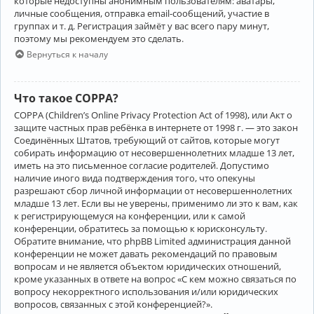
которые недоступны анонимным пользователям: аватары,
личные сообщения, отправка email-сообщений, участие в
группах и т. д. Регистрация займёт у вас всего пару минут,
поэтому мы рекомендуем это сделать.
Вернуться к началу
Что такое COPPA?
COPPA (Children’s Online Privacy Protection Act of 1998), или Акт о
защите частных прав ребёнка в интернете от 1998 г. — это закон
Соединённых Штатов, требующий от сайтов, которые могут
собирать информацию от несовершеннолетних младше 13 лет,
иметь на это письменное согласие родителей. Допустимо
наличие иного вида подтверждения того, что опекуны
разрешают сбор личной информации от несовершеннолетних
младше 13 лет. Если вы не уверены, применимо ли это к вам, как
к регистрирующемуся на конференции, или к самой
конференции, обратитесь за помощью к юрисконсульту.
Обратите внимание, что phpBB Limited администрация данной
конференции не может давать рекомендаций по правовым
вопросам и не является объектом юридических отношений,
кроме указанных в ответе на вопрос «С кем можно связаться по
вопросу некорректного использования и/или юридических
вопросов, связанных с этой конференцией?».