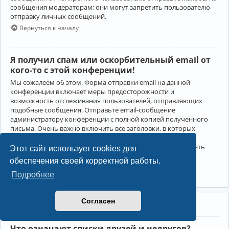
сообщения модераторам; они могут запретить пользователю
отправку личных сообщений.
Вернуться к началу
Я получил спам или оскорбительный email от
кого-то с этой конференции!
Мы сожалеем об этом. Форма отправки email на данной
конференции включает меры предосторожности и
возможность отслеживания пользователей, отправляющих
подобные сообщения. Отправьте email-сообщение
администратору конференции с полной копией полученного
письма. Очень важно включить все заголовки, в которых
содержится детальная информация об отправителе.
Администратор конференции сможет в этом случае принять
Этот сайт использует cookies для
меры.
обеспечения своей корректной работы.
Вернуться к началу
Подробнее
Согласен
Друзья и недруги
Что означают списки друзей и недругов?