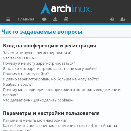
Главная
с
о
аг
о
х
ег
Часто задаваемые вопросы
ы
ру
ру
ку
о
и
Вход на конференцию и регистрация
л
м
зк
м
д
ст
Зачем мне нужно регистрироваться?
к
и
е
р
Что такое COPPA?
и
н
а
Почему я не могу зарегистрироваться?
Я только что зарегистрировался, но не могу войти!
та
ц
Почему я не могу войти?
Я давно зарегистрирован, но больше не могу войти!
ц
и
Я забыл пароль!
и
я
Почему мне периодически приходится повторять ввод имени и
пароля?
я
Что делает функция «Удалить cookies»?
Параметры и настройки пользователя
Как мне изменить мои настройки?
Как избежать появления моего имени в списке «Кто сейчас на
конференции»?