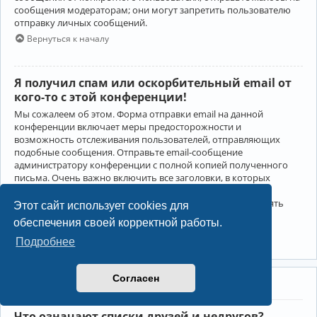
сообщения модераторам; они могут запретить пользователю
отправку личных сообщений.
Вернуться к началу
Я получил спам или оскорбительный email от
кого-то с этой конференции!
Мы сожалеем об этом. Форма отправки email на данной
конференции включает меры предосторожности и
возможность отслеживания пользователей, отправляющих
подобные сообщения. Отправьте email-сообщение
администратору конференции с полной копией полученного
письма. Очень важно включить все заголовки, в которых
содержится детальная информация об отправителе.
Администратор конференции сможет в этом случае принять
Этот сайт использует cookies для
меры.
обеспечения своей корректной работы.
Вернуться к началу
Подробнее
Согласен
Друзья и недруги
Что означают списки друзей и недругов?