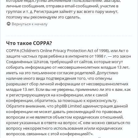
которые недоступны анонимным пользователям: аватары,
личные сообщения, отправка email-сообщений, участие в
группах и т. д. Регистрация займёт у вас всего пару минут,
поэтому мы рекомендуем это сделать.
Вернуться к началу
Что такое COPPA?
COPPA (Children’s Online Privacy Protection Act of 1998), или Акт о
защите частных прав ребёнка в интернете от 1998 г. — это закон
Соединённых Штатов, требующий от сайтов, которые могут
собирать информацию от несовершеннолетних младше 13 лет,
иметь на это письменное согласие родителей. Допустимо
наличие иного вида подтверждения того, что опекуны
разрешают сбор личной информации от несовершеннолетних
младше 13 лет. Если вы не уверены, применимо ли это к вам, как
к регистрирующемуся на конференции, или к самой
конференции, обратитесь за помощью к юрисконсульту.
Обратите внимание, что phpBB Limited администрация данной
конференции не может давать рекомендаций по правовым
вопросам и не является объектом юридических отношений,
кроме указанных в ответе на вопрос «С кем можно связаться по
вопросу некорректного использования и/или юридических
вопросов, связанных с этой конференцией?».