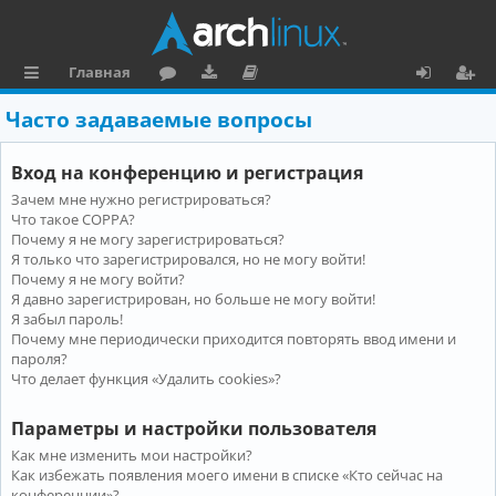
Главная
с
о
аг
о
х
ег
Часто задаваемые вопросы
ы
ру
ру
ку
о
и
Вход на конференцию и регистрация
л
м
зк
м
д
ст
Зачем мне нужно регистрироваться?
к
и
е
р
Что такое COPPA?
и
н
а
Почему я не могу зарегистрироваться?
Я только что зарегистрировался, но не могу войти!
та
ц
Почему я не могу войти?
Я давно зарегистрирован, но больше не могу войти!
ц
и
Я забыл пароль!
и
я
Почему мне периодически приходится повторять ввод имени и
пароля?
я
Что делает функция «Удалить cookies»?
Параметры и настройки пользователя
Как мне изменить мои настройки?
Как избежать появления моего имени в списке «Кто сейчас на
конференции»?