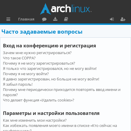
Главная
с
о
аг
о
х
ег
Часто задаваемые вопросы
ы
ру
ру
ку
о
и
Вход на конференцию и регистрация
л
м
зк
м
д
ст
Зачем мне нужно регистрироваться?
к
и
е
р
Что такое COPPA?
и
н
а
Почему я не могу зарегистрироваться?
Я только что зарегистрировался, но не могу войти!
та
ц
Почему я не могу войти?
Я давно зарегистрирован, но больше не могу войти!
ц
и
Я забыл пароль!
и
я
Почему мне периодически приходится повторять ввод имени и
пароля?
я
Что делает функция «Удалить cookies»?
Параметры и настройки пользователя
Как мне изменить мои настройки?
Как избежать появления моего имени в списке «Кто сейчас на
конференции»?