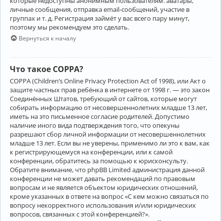
которые недоступны анонимным пользователям: аватары,
личные сообщения, отправка email-сообщений, участие в
группах и т. д. Регистрация займёт у вас всего пару минут,
поэтому мы рекомендуем это сделать.
Вернуться к началу
Что такое COPPA?
COPPA (Children’s Online Privacy Protection Act of 1998), или Акт о
защите частных прав ребёнка в интернете от 1998 г. — это закон
Соединённых Штатов, требующий от сайтов, которые могут
собирать информацию от несовершеннолетних младше 13 лет,
иметь на это письменное согласие родителей. Допустимо
наличие иного вида подтверждения того, что опекуны
разрешают сбор личной информации от несовершеннолетних
младше 13 лет. Если вы не уверены, применимо ли это к вам, как
к регистрирующемуся на конференции, или к самой
конференции, обратитесь за помощью к юрисконсульту.
Обратите внимание, что phpBB Limited администрация данной
конференции не может давать рекомендаций по правовым
вопросам и не является объектом юридических отношений,
кроме указанных в ответе на вопрос «С кем можно связаться по
вопросу некорректного использования и/или юридических
вопросов, связанных с этой конференцией?».