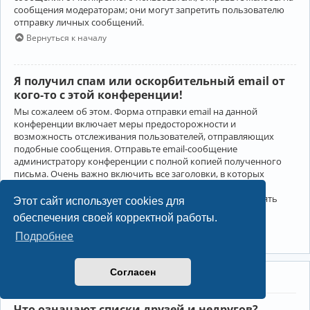
сообщения модераторам; они могут запретить пользователю
отправку личных сообщений.
Вернуться к началу
Я получил спам или оскорбительный email от
кого-то с этой конференции!
Мы сожалеем об этом. Форма отправки email на данной
конференции включает меры предосторожности и
возможность отслеживания пользователей, отправляющих
подобные сообщения. Отправьте email-сообщение
администратору конференции с полной копией полученного
письма. Очень важно включить все заголовки, в которых
содержится детальная информация об отправителе.
Администратор конференции сможет в этом случае принять
Этот сайт использует cookies для
меры.
обеспечения своей корректной работы.
Вернуться к началу
Подробнее
Согласен
Друзья и недруги
Что означают списки друзей и недругов?