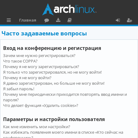
Главная
с
о
аг
о
х
ег
Часто задаваемые вопросы
ы
ру
ру
ку
о
и
Вход на конференцию и регистрация
л
м
зк
м
д
ст
Зачем мне нужно регистрироваться?
к
и
е
р
Что такое COPPA?
и
н
а
Почему я не могу зарегистрироваться?
Я только что зарегистрировался, но не могу войти!
та
ц
Почему я не могу войти?
Я давно зарегистрирован, но больше не могу войти!
ц
и
Я забыл пароль!
и
я
Почему мне периодически приходится повторять ввод имени и
пароля?
я
Что делает функция «Удалить cookies»?
Параметры и настройки пользователя
Как мне изменить мои настройки?
Как избежать появления моего имени в списке «Кто сейчас на
конференции»?