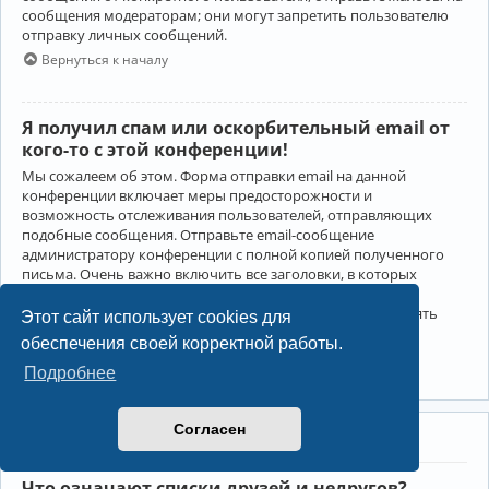
сообщения модераторам; они могут запретить пользователю
отправку личных сообщений.
Вернуться к началу
Я получил спам или оскорбительный email от
кого-то с этой конференции!
Мы сожалеем об этом. Форма отправки email на данной
конференции включает меры предосторожности и
возможность отслеживания пользователей, отправляющих
подобные сообщения. Отправьте email-сообщение
администратору конференции с полной копией полученного
письма. Очень важно включить все заголовки, в которых
содержится детальная информация об отправителе.
Администратор конференции сможет в этом случае принять
Этот сайт использует cookies для
меры.
обеспечения своей корректной работы.
Вернуться к началу
Подробнее
Согласен
Друзья и недруги
Что означают списки друзей и недругов?