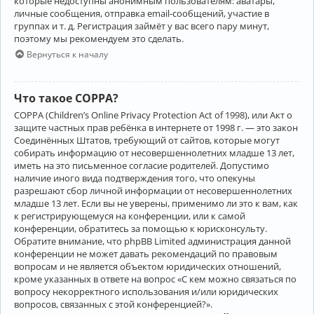
которые недоступны анонимным пользователям: аватары,
личные сообщения, отправка email-сообщений, участие в
группах и т. д. Регистрация займёт у вас всего пару минут,
поэтому мы рекомендуем это сделать.
Вернуться к началу
Что такое COPPA?
COPPA (Children’s Online Privacy Protection Act of 1998), или Акт о
защите частных прав ребёнка в интернете от 1998 г. — это закон
Соединённых Штатов, требующий от сайтов, которые могут
собирать информацию от несовершеннолетних младше 13 лет,
иметь на это письменное согласие родителей. Допустимо
наличие иного вида подтверждения того, что опекуны
разрешают сбор личной информации от несовершеннолетних
младше 13 лет. Если вы не уверены, применимо ли это к вам, как
к регистрирующемуся на конференции, или к самой
конференции, обратитесь за помощью к юрисконсульту.
Обратите внимание, что phpBB Limited администрация данной
конференции не может давать рекомендаций по правовым
вопросам и не является объектом юридических отношений,
кроме указанных в ответе на вопрос «С кем можно связаться по
вопросу некорректного использования и/или юридических
вопросов, связанных с этой конференцией?».