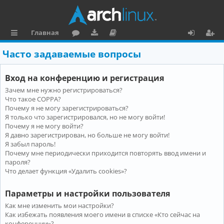
Главная
с
о
аг
о
х
ег
Часто задаваемые вопросы
ы
ру
ру
ку
о
и
Вход на конференцию и регистрация
л
м
зк
м
д
ст
Зачем мне нужно регистрироваться?
к
и
е
р
Что такое COPPA?
и
н
а
Почему я не могу зарегистрироваться?
Я только что зарегистрировался, но не могу войти!
та
ц
Почему я не могу войти?
Я давно зарегистрирован, но больше не могу войти!
ц
и
Я забыл пароль!
и
я
Почему мне периодически приходится повторять ввод имени и
пароля?
я
Что делает функция «Удалить cookies»?
Параметры и настройки пользователя
Как мне изменить мои настройки?
Как избежать появления моего имени в списке «Кто сейчас на
конференции»?