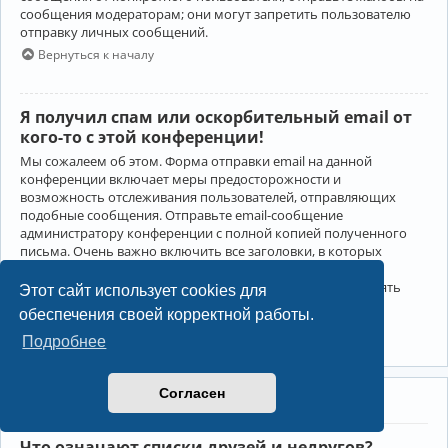
сообщения модераторам; они могут запретить пользователю
отправку личных сообщений.
Вернуться к началу
Я получил спам или оскорбительный email от
кого-то с этой конференции!
Мы сожалеем об этом. Форма отправки email на данной
конференции включает меры предосторожности и
возможность отслеживания пользователей, отправляющих
подобные сообщения. Отправьте email-сообщение
администратору конференции с полной копией полученного
письма. Очень важно включить все заголовки, в которых
содержится детальная информация об отправителе.
Администратор конференции сможет в этом случае принять
Этот сайт использует cookies для
меры.
обеспечения своей корректной работы.
Вернуться к началу
Подробнее
Согласен
Друзья и недруги
Что означают списки друзей и недругов?