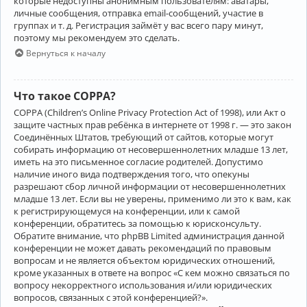
которые недоступны анонимным пользователям: аватары,
личные сообщения, отправка email-сообщений, участие в
группах и т. д. Регистрация займёт у вас всего пару минут,
поэтому мы рекомендуем это сделать.
Вернуться к началу
Что такое COPPA?
COPPA (Children’s Online Privacy Protection Act of 1998), или Акт о
защите частных прав ребёнка в интернете от 1998 г. — это закон
Соединённых Штатов, требующий от сайтов, которые могут
собирать информацию от несовершеннолетних младше 13 лет,
иметь на это письменное согласие родителей. Допустимо
наличие иного вида подтверждения того, что опекуны
разрешают сбор личной информации от несовершеннолетних
младше 13 лет. Если вы не уверены, применимо ли это к вам, как
к регистрирующемуся на конференции, или к самой
конференции, обратитесь за помощью к юрисконсульту.
Обратите внимание, что phpBB Limited администрация данной
конференции не может давать рекомендаций по правовым
вопросам и не является объектом юридических отношений,
кроме указанных в ответе на вопрос «С кем можно связаться по
вопросу некорректного использования и/или юридических
вопросов, связанных с этой конференцией?».