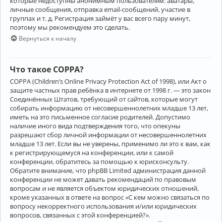
которые недоступны анонимным пользователям: аватары,
личные сообщения, отправка email-сообщений, участие в
группах и т. д. Регистрация займёт у вас всего пару минут,
поэтому мы рекомендуем это сделать.
Вернуться к началу
Что такое COPPA?
COPPA (Children’s Online Privacy Protection Act of 1998), или Акт о
защите частных прав ребёнка в интернете от 1998 г. — это закон
Соединённых Штатов, требующий от сайтов, которые могут
собирать информацию от несовершеннолетних младше 13 лет,
иметь на это письменное согласие родителей. Допустимо
наличие иного вида подтверждения того, что опекуны
разрешают сбор личной информации от несовершеннолетних
младше 13 лет. Если вы не уверены, применимо ли это к вам, как
к регистрирующемуся на конференции, или к самой
конференции, обратитесь за помощью к юрисконсульту.
Обратите внимание, что phpBB Limited администрация данной
конференции не может давать рекомендаций по правовым
вопросам и не является объектом юридических отношений,
кроме указанных в ответе на вопрос «С кем можно связаться по
вопросу некорректного использования и/или юридических
вопросов, связанных с этой конференцией?».