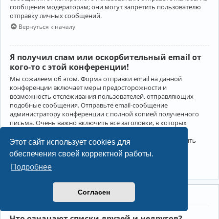
сообщения модераторам; они могут запретить пользователю
отправку личных сообщений.
Вернуться к началу
Я получил спам или оскорбительный email от
кого-то с этой конференции!
Мы сожалеем об этом. Форма отправки email на данной
конференции включает меры предосторожности и
возможность отслеживания пользователей, отправляющих
подобные сообщения. Отправьте email-сообщение
администратору конференции с полной копией полученного
письма. Очень важно включить все заголовки, в которых
содержится детальная информация об отправителе.
Администратор конференции сможет в этом случае принять
Этот сайт использует cookies для
меры.
обеспечения своей корректной работы.
Вернуться к началу
Подробнее
Согласен
Друзья и недруги
Что означают списки друзей и недругов?