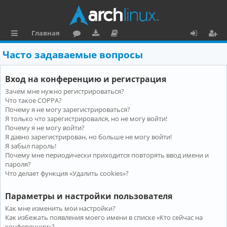
Главная
с
о
аг
о
х
ег
Часто задаваемые вопросы
ы
ру
ру
ку
о
и
Вход на конференцию и регистрация
л
м
зк
м
д
ст
Зачем мне нужно регистрироваться?
к
и
е
р
Что такое COPPA?
и
н
а
Почему я не могу зарегистрироваться?
Я только что зарегистрировался, но не могу войти!
та
ц
Почему я не могу войти?
Я давно зарегистрирован, но больше не могу войти!
ц
и
Я забыл пароль!
и
я
Почему мне периодически приходится повторять ввод имени и
пароля?
я
Что делает функция «Удалить cookies»?
Параметры и настройки пользователя
Как мне изменить мои настройки?
Как избежать появления моего имени в списке «Кто сейчас на
конференции»?