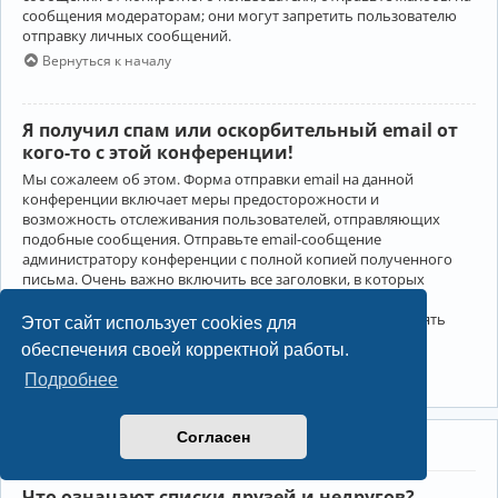
сообщения модераторам; они могут запретить пользователю
отправку личных сообщений.
Вернуться к началу
Я получил спам или оскорбительный email от
кого-то с этой конференции!
Мы сожалеем об этом. Форма отправки email на данной
конференции включает меры предосторожности и
возможность отслеживания пользователей, отправляющих
подобные сообщения. Отправьте email-сообщение
администратору конференции с полной копией полученного
письма. Очень важно включить все заголовки, в которых
содержится детальная информация об отправителе.
Администратор конференции сможет в этом случае принять
Этот сайт использует cookies для
меры.
обеспечения своей корректной работы.
Вернуться к началу
Подробнее
Согласен
Друзья и недруги
Что означают списки друзей и недругов?