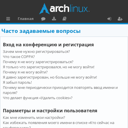
Главная
с
о
аг
о
х
ег
Часто задаваемые вопросы
ы
ру
ру
ку
о
и
Вход на конференцию и регистрация
л
м
зк
м
д
ст
Зачем мне нужно регистрироваться?
к
и
е
р
Что такое COPPA?
и
н
а
Почему я не могу зарегистрироваться?
Я только что зарегистрировался, но не могу войти!
та
ц
Почему я не могу войти?
Я давно зарегистрирован, но больше не могу войти!
ц
и
Я забыл пароль!
и
я
Почему мне периодически приходится повторять ввод имени и
пароля?
я
Что делает функция «Удалить cookies»?
Параметры и настройки пользователя
Как мне изменить мои настройки?
Как избежать появления моего имени в списке «Кто сейчас на
конференции»?