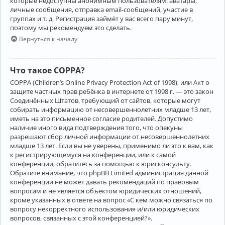
которые недоступны анонимным пользователям: аватары,
личные сообщения, отправка email-сообщений, участие в
группах и т. д. Регистрация займёт у вас всего пару минут,
поэтому мы рекомендуем это сделать.
Вернуться к началу
Что такое COPPA?
COPPA (Children’s Online Privacy Protection Act of 1998), или Акт о
защите частных прав ребёнка в интернете от 1998 г. — это закон
Соединённых Штатов, требующий от сайтов, которые могут
собирать информацию от несовершеннолетних младше 13 лет,
иметь на это письменное согласие родителей. Допустимо
наличие иного вида подтверждения того, что опекуны
разрешают сбор личной информации от несовершеннолетних
младше 13 лет. Если вы не уверены, применимо ли это к вам, как
к регистрирующемуся на конференции, или к самой
конференции, обратитесь за помощью к юрисконсульту.
Обратите внимание, что phpBB Limited администрация данной
конференции не может давать рекомендаций по правовым
вопросам и не является объектом юридических отношений,
кроме указанных в ответе на вопрос «С кем можно связаться по
вопросу некорректного использования и/или юридических
вопросов, связанных с этой конференцией?».