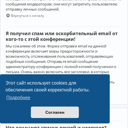
сообщения модераторам; они могут запретить пользователю
отправку личных сообщений.
Вернуться к началу
Я получил спам или оскорбительный email от
кого-то с этой конференции!
Мы сожалеем об этом. Форма отправки email на данной
конференции включает меры предосторожности и
возможность отслеживания пользователей, отправляющих
подобные сообщения. Отправьте email-сообщение
администратору конференции с полной копией полученного
письма. Очень важно включить все заголовки, в которых
содержится детальная информация об отправителе.
Администратор конференции сможет в этом случае принять
Этот сайт использует cookies для
меры.
обеспечения своей корректной работы.
Вернуться к началу
Подробнее
Согласен
Друзья и недруги
Что означают списки друзей и недругов?