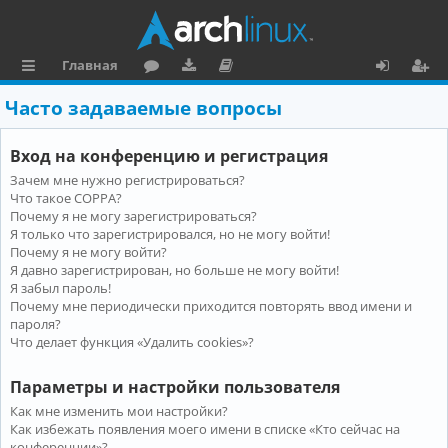
Главная
с
о
аг
о
х
ег
Часто задаваемые вопросы
ы
ру
ру
ку
о
и
Вход на конференцию и регистрация
л
м
зк
м
д
ст
Зачем мне нужно регистрироваться?
к
и
е
р
Что такое COPPA?
и
н
а
Почему я не могу зарегистрироваться?
Я только что зарегистрировался, но не могу войти!
та
ц
Почему я не могу войти?
Я давно зарегистрирован, но больше не могу войти!
ц
и
Я забыл пароль!
и
я
Почему мне периодически приходится повторять ввод имени и
пароля?
я
Что делает функция «Удалить cookies»?
Параметры и настройки пользователя
Как мне изменить мои настройки?
Как избежать появления моего имени в списке «Кто сейчас на
конференции»?