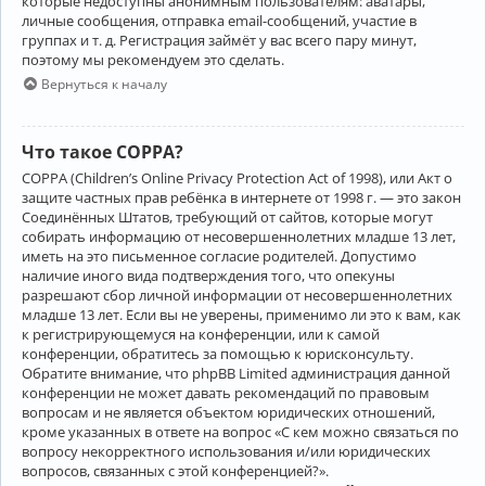
которые недоступны анонимным пользователям: аватары,
личные сообщения, отправка email-сообщений, участие в
группах и т. д. Регистрация займёт у вас всего пару минут,
поэтому мы рекомендуем это сделать.
Вернуться к началу
Что такое COPPA?
COPPA (Children’s Online Privacy Protection Act of 1998), или Акт о
защите частных прав ребёнка в интернете от 1998 г. — это закон
Соединённых Штатов, требующий от сайтов, которые могут
собирать информацию от несовершеннолетних младше 13 лет,
иметь на это письменное согласие родителей. Допустимо
наличие иного вида подтверждения того, что опекуны
разрешают сбор личной информации от несовершеннолетних
младше 13 лет. Если вы не уверены, применимо ли это к вам, как
к регистрирующемуся на конференции, или к самой
конференции, обратитесь за помощью к юрисконсульту.
Обратите внимание, что phpBB Limited администрация данной
конференции не может давать рекомендаций по правовым
вопросам и не является объектом юридических отношений,
кроме указанных в ответе на вопрос «С кем можно связаться по
вопросу некорректного использования и/или юридических
вопросов, связанных с этой конференцией?».