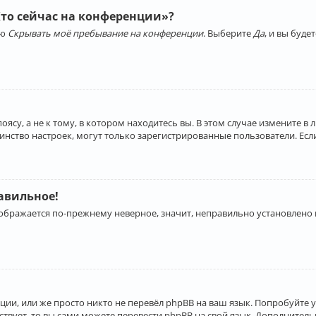
Кто сейчас на конференции»?
ию
Скрывать моё пребывание на конференции
. Выберите
Да
, и вы буд
су, а не к тому, в котором находитесь вы. В этом случае измените в 
льшинство настроек, могут только зарегистрированные пользователи. Ес
равильное!
отображается по-прежнему неверное, значит, неправильно установлено
ии, или же просто никто не перевёл phpBB на ваш язык. Попробуйте 
ествует, то вы сами можете перевести phpBB на свой язык. Дополнит