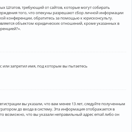
нённых Штатов, требующий от сайтов, которые могут собирать
верждения того, что опекуны разрешают сбор личной информации
амой конференции, обратитесь за помощью к юрисконсульту.
является объектом юридических отношений, кроме указанных в
еренцией?».
 или запретил имя, под которым вы пытаетесь
егистрации вы указали, что вам менее 13 лет, следуйте полученным
ратором до входа в систему. Эта информация отображается в
то возможно, что вы указали неправильный адрес email либо он