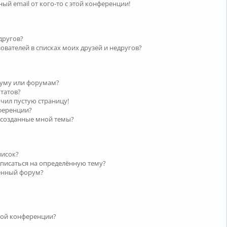
ый email от кого-то с этой конференции!
другов?
ователей в списках моих друзей и недругов?
руму или форумам?
ьтатов?
учил пустую страницу!
нференции?
 созданные мной темы?
писок?
дписаться на определённую тему?
лённый форум?
той конференции?