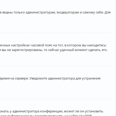
ете видны только администраторам, модераторам и самому себе. Для
личных настройках часовой пояс на тот, в котором вы находитесь:
ли вы не зарегистрированы, то сейчас удачный момент сделать это.
 время на сервере. Уведомите администратора для устранения
узнать у администратора конференции, может ли он установить
ельную информацию вы можете получить на сайте
phpBB
®.