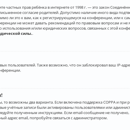
о защите частных прав ребёнка в интернете от 1998 г. — это закон Соеди
письменное согласие родителей. Допустимо наличие иного вида подт
нимо ли это к вам, как к регистрирующемуся на конференции, или к с
ференции не может давать рекомендаций по правовым вопросам и не 
го использования и/или юридических вопросов, связанных с этой конф
идической силы.
.
х пользователей. Также возможно, что он заблокировал ваш IP-адрес
онференции.
и!
ы, то возможны два варианта. Если включена поддержка COPPA и при р
овые учётные записи были активированы пользователями или админист
ледуйте полученным инструкциям. Если email-сообщение не получено, 
ый адрес email, попробуйте связаться с администратором.