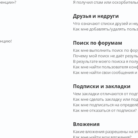
ренции»?
Я получил спам или оскорбительн
Друзья и недруги
Что означают списки друзей и не
Как мне добавлять/удалять польз
енцию!
Поиск по форумам
Как мне выполнить поиск по фо
Почему мой поиск не даёт резул
В результате моего поиска я пол
Как мне найти пользователя ко
Как мне найти свои сообщения и
Подписки и закладки
Чем закладки отличаются от под
Как мне сделать закладку или по
Как мне подписаться на опреде
Как мне отказаться от подписки?
Вложения
Какие вложения разрешены на э
Как мне найти мои вложения?