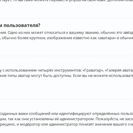
 пользователя?
ия. Одно из них может относиться к вашему званию, обычно это звёзд
, обычно более крупное, изображение известно как «аватара» и обычн
 с использованием четырёх инструментов: «Граватар», «Галерея аватар
акие типы аватар могут быть доступны. Если вы не можете использова
созданных вами сообщений или идентифицируют определённых пользо
и, так как они установлены её администратором. Пожалуйста, не за
прещено, и модератор или администратор понизят значение вашего с