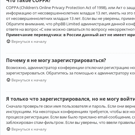
Что такое COPPA?
COPPA (Children’s Online Privacy Protection Act of 1998), или Акт 
информацию от несовершеннолетних младше 13 лет, иметь на это 
от несовершеннолетних младше 13 лет. Если вы не уверены, приме
Обратите внимание, что phpBB Limited администрация данной кон
ответе на вопрос «С кем можно связаться по вопросу некорректно
Примечание переводчика: в России данный акт не имеет юр
Вернуться к началу
Почему я не могу зарегистрироваться?
Возможно, администратор конференции отключил регистрацию новы
зарегистрироваться. Обратитесь за помощью к администратору к
Вернуться к началу
Я только что зарегистрировался, но не могу войт
Сначала проверьте свои имя пользователя и пароль. Если они верн
инструкциям. На некоторых конференциях требуется, чтобы все н
процессе регистрации. Если вам было прислано email-сообщение, с
заблокирован спам-фильтром. Если вы уверены, что ввели правильн
Вернуться к началу