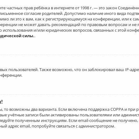
о защите частных прав ребёнка в интернете от 1998 г. — это закон Соеди
письменное согласие родителей. Допустимо наличие иного вида подт
нимо ли это к вам, как к регистрирующемуся на конференции, или к с
ференции не может давать рекомендаций по правовым вопросам и не 
го использования и/или юридических вопросов, связанных с этой конф
идической силы.
.
х пользователей. Также возможно, что он заблокировал ваш IP-адрес
онференции.
и!
ы, то возможны два варианта. Если включена поддержка COPPA и при р
овые учётные записи были активированы пользователями или админист
ледуйте полученным инструкциям. Если email-сообщение не получено, 
ый адрес email, попробуйте связаться с администратором.