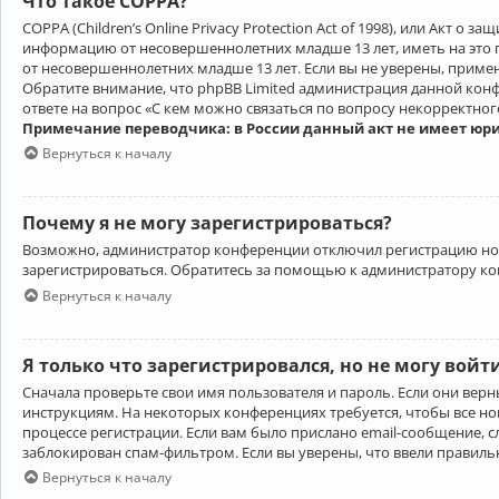
Что такое COPPA?
COPPA (Children’s Online Privacy Protection Act of 1998), или Акт 
информацию от несовершеннолетних младше 13 лет, иметь на это 
от несовершеннолетних младше 13 лет. Если вы не уверены, приме
Обратите внимание, что phpBB Limited администрация данной кон
ответе на вопрос «С кем можно связаться по вопросу некорректно
Примечание переводчика: в России данный акт не имеет юр
Вернуться к началу
Почему я не могу зарегистрироваться?
Возможно, администратор конференции отключил регистрацию новы
зарегистрироваться. Обратитесь за помощью к администратору к
Вернуться к началу
Я только что зарегистрировался, но не могу войт
Сначала проверьте свои имя пользователя и пароль. Если они верн
инструкциям. На некоторых конференциях требуется, чтобы все н
процессе регистрации. Если вам было прислано email-сообщение, с
заблокирован спам-фильтром. Если вы уверены, что ввели правильн
Вернуться к началу