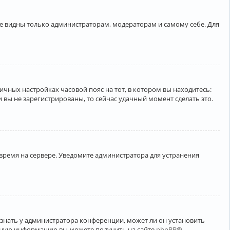
ете видны только администраторам, модераторам и самому себе. Для
личных настройках часовой пояс на тот, в котором вы находитесь:
ли вы не зарегистрированы, то сейчас удачный момент сделать это.
 время на сервере. Уведомите администратора для устранения
узнать у администратора конференции, может ли он установить
ельную информацию вы можете получить на сайте
phpBB
®.