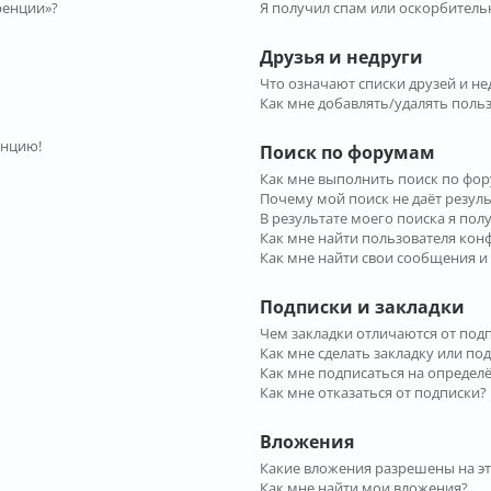
ренции»?
Я получил спам или оскорбительн
Друзья и недруги
Что означают списки друзей и не
Как мне добавлять/удалять польз
енцию!
Поиск по форумам
Как мне выполнить поиск по фо
Почему мой поиск не даёт резул
В результате моего поиска я пол
Как мне найти пользователя ко
Как мне найти свои сообщения и
Подписки и закладки
Чем закладки отличаются от под
Как мне сделать закладку или по
Как мне подписаться на опреде
Как мне отказаться от подписки?
Вложения
Какие вложения разрешены на э
Как мне найти мои вложения?