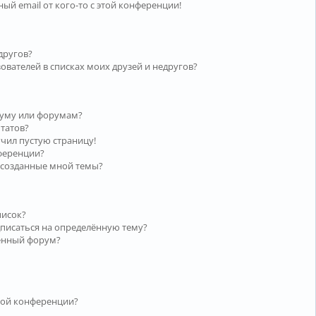
ый email от кого-то с этой конференции!
другов?
ователей в списках моих друзей и недругов?
руму или форумам?
ьтатов?
учил пустую страницу!
нференции?
 созданные мной темы?
писок?
дписаться на определённую тему?
лённый форум?
той конференции?