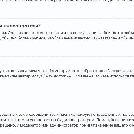
 пользователя?
ия. Одно из них может относиться к вашему званию, обычно это звёзд
, обычно более крупное, изображение известно как «аватара» и обычн
 с использованием четырёх инструментов: «Граватар», «Галерея аватар
акие типы аватар могут быть доступны. Если вы не можете использова
созданных вами сообщений или идентифицируют определённых пользо
и, так как они установлены её администратором. Пожалуйста, не за
прещено, и модератор или администратор понизят значение вашего с