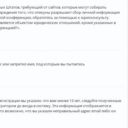
нённых Штатов, требующий от сайтов, которые могут собирать
верждения того, что опекуны разрешают сбор личной информации
амой конференции, обратитесь за помощью к юрисконсульту.
является объектом юридических отношений, кроме указанных в
еренцией?».
 или запретил имя, под которым вы пытаетесь
егистрации вы указали, что вам менее 13 лет, следуйте полученным
ратором до входа в систему. Эта информация отображается в
то возможно, что вы указали неправильный адрес email либо он