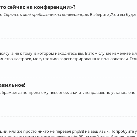
Кто сейчас на конференции»?
ию
Скрывать моё пребывание на конференции
. Выберите
Да
, и вы буд
су, а не к тому, в котором находитесь вы. В этом случае измените в 
льшинство настроек, могут только зарегистрированные пользователи. Ес
равильное!
отображается по-прежнему неверное, значит, неправильно установлено
ии, или же просто никто не перевёл phpBB на ваш язык. Попробуйте 
ествует, то вы сами можете перевести phpBB на свой язык. Дополнит