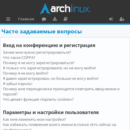
Главная
с
о
аг
о
х
ег
Часто задаваемые вопросы
ы
ру
ру
ку
о
и
Вход на конференцию и регистрация
л
м
зк
м
д
ст
Зачем мне нужно регистрироваться?
к
и
е
р
Что такое COPPA?
и
н
а
Почему я не могу зарегистрироваться?
Я только что зарегистрировался, но не могу войти!
та
ц
Почему я не могу войти?
Я давно зарегистрирован, но больше не могу войти!
ц
и
Я забыл пароль!
и
я
Почему мне периодически приходится повторять ввод имени и
пароля?
я
Что делает функция «Удалить cookies»?
Параметры и настройки пользователя
Как мне изменить мои настройки?
Как избежать появления моего имени в списке «Кто сейчас на
конференции»?