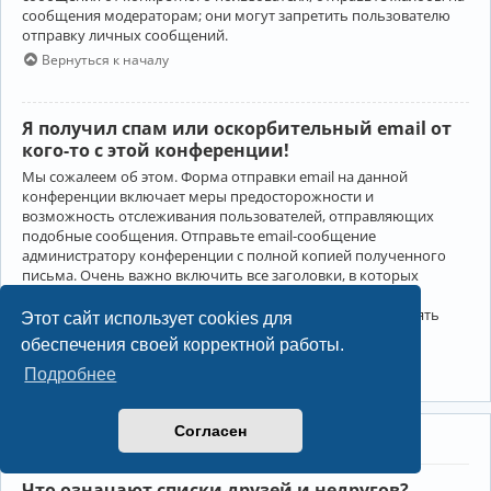
сообщения модераторам; они могут запретить пользователю
отправку личных сообщений.
Вернуться к началу
Я получил спам или оскорбительный email от
кого-то с этой конференции!
Мы сожалеем об этом. Форма отправки email на данной
конференции включает меры предосторожности и
возможность отслеживания пользователей, отправляющих
подобные сообщения. Отправьте email-сообщение
администратору конференции с полной копией полученного
письма. Очень важно включить все заголовки, в которых
содержится детальная информация об отправителе.
Администратор конференции сможет в этом случае принять
Этот сайт использует cookies для
меры.
обеспечения своей корректной работы.
Вернуться к началу
Подробнее
Согласен
Друзья и недруги
Что означают списки друзей и недругов?