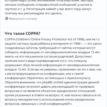
которые недоступны анонимным пользователям: аватары,
личные сообщения, отправка email-сообщений, участие в
группах и т. д. Регистрация займёт у вас всего пару минут,
поэтому мы рекомендуем это сделать.
Вернуться к началу
Что такое COPPA?
COPPA (Children’s Online Privacy Protection Act of 1998), или Акт о
защите частных прав ребёнка в интернете от 1998 г. — это закон
Соединённых Штатов, требующий от сайтов, которые могут
собирать информацию от несовершеннолетних младше 13 лет,
иметь на это письменное согласие родителей. Допустимо
наличие иного вида подтверждения того, что опекуны
разрешают сбор личной информации от несовершеннолетних
младше 13 лет. Если вы не уверены, применимо ли это к вам, как
к регистрирующемуся на конференции, или к самой
конференции, обратитесь за помощью к юрисконсульту.
Обратите внимание, что phpBB Limited администрация данной
конференции не может давать рекомендаций по правовым
вопросам и не является объектом юридических отношений,
кроме указанных в ответе на вопрос «С кем можно связаться по
вопросу некорректного использования и/или юридических
вопросов, связанных с этой конференцией?».