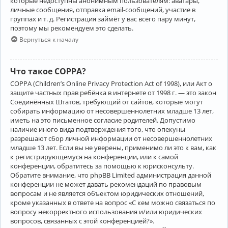
которые недоступны анонимным пользователям: аватары,
личные сообщения, отправка email-сообщений, участие в
группах и т. д. Регистрация займёт у вас всего пару минут,
поэтому мы рекомендуем это сделать.
Вернуться к началу
Что такое COPPA?
COPPA (Children’s Online Privacy Protection Act of 1998), или Акт о
защите частных прав ребёнка в интернете от 1998 г. — это закон
Соединённых Штатов, требующий от сайтов, которые могут
собирать информацию от несовершеннолетних младше 13 лет,
иметь на это письменное согласие родителей. Допустимо
наличие иного вида подтверждения того, что опекуны
разрешают сбор личной информации от несовершеннолетних
младше 13 лет. Если вы не уверены, применимо ли это к вам, как
к регистрирующемуся на конференции, или к самой
конференции, обратитесь за помощью к юрисконсульту.
Обратите внимание, что phpBB Limited администрация данной
конференции не может давать рекомендаций по правовым
вопросам и не является объектом юридических отношений,
кроме указанных в ответе на вопрос «С кем можно связаться по
вопросу некорректного использования и/или юридических
вопросов, связанных с этой конференцией?».