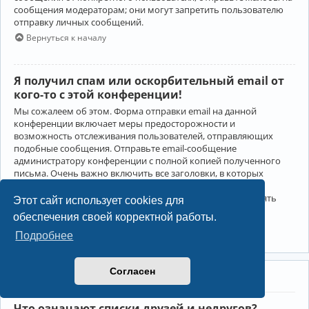
сообщения модераторам; они могут запретить пользователю
отправку личных сообщений.
Вернуться к началу
Я получил спам или оскорбительный email от
кого-то с этой конференции!
Мы сожалеем об этом. Форма отправки email на данной
конференции включает меры предосторожности и
возможность отслеживания пользователей, отправляющих
подобные сообщения. Отправьте email-сообщение
администратору конференции с полной копией полученного
письма. Очень важно включить все заголовки, в которых
содержится детальная информация об отправителе.
Администратор конференции сможет в этом случае принять
Этот сайт использует cookies для
меры.
обеспечения своей корректной работы.
Вернуться к началу
Подробнее
Согласен
Друзья и недруги
Что означают списки друзей и недругов?