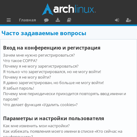
Главная
с
о
аг
о
х
ег
Часто задаваемые вопросы
ы
ру
ру
ку
о
и
Вход на конференцию и регистрация
л
м
зк
м
д
ст
Зачем мне нужно регистрироваться?
к
и
е
р
Что такое COPPA?
и
н
а
Почему я не могу зарегистрироваться?
Я только что зарегистрировался, но не могу войти!
та
ц
Почему я не могу войти?
Я давно зарегистрирован, но больше не могу войти!
ц
и
Я забыл пароль!
и
я
Почему мне периодически приходится повторять ввод имени и
пароля?
я
Что делает функция «Удалить cookies»?
Параметры и настройки пользователя
Как мне изменить мои настройки?
Как избежать появления моего имени в списке «Кто сейчас на
конференции»?