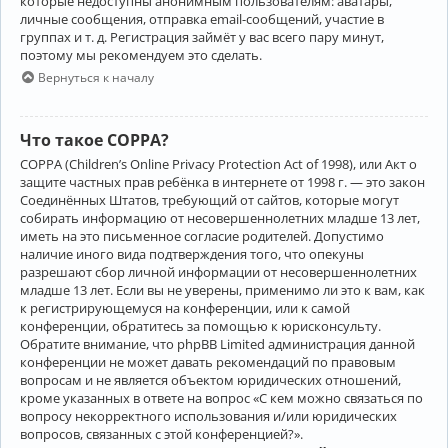
которые недоступны анонимным пользователям: аватары,
личные сообщения, отправка email-сообщений, участие в
группах и т. д. Регистрация займёт у вас всего пару минут,
поэтому мы рекомендуем это сделать.
Вернуться к началу
Что такое COPPA?
COPPA (Children’s Online Privacy Protection Act of 1998), или Акт о
защите частных прав ребёнка в интернете от 1998 г. — это закон
Соединённых Штатов, требующий от сайтов, которые могут
собирать информацию от несовершеннолетних младше 13 лет,
иметь на это письменное согласие родителей. Допустимо
наличие иного вида подтверждения того, что опекуны
разрешают сбор личной информации от несовершеннолетних
младше 13 лет. Если вы не уверены, применимо ли это к вам, как
к регистрирующемуся на конференции, или к самой
конференции, обратитесь за помощью к юрисконсульту.
Обратите внимание, что phpBB Limited администрация данной
конференции не может давать рекомендаций по правовым
вопросам и не является объектом юридических отношений,
кроме указанных в ответе на вопрос «С кем можно связаться по
вопросу некорректного использования и/или юридических
вопросов, связанных с этой конференцией?».