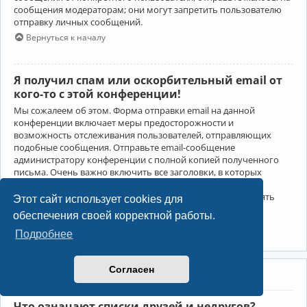
сообщения модераторам; они могут запретить пользователю
отправку личных сообщений.
Вернуться к началу
Я получил спам или оскорбительный email от
кого-то с этой конференции!
Мы сожалеем об этом. Форма отправки email на данной
конференции включает меры предосторожности и
возможность отслеживания пользователей, отправляющих
подобные сообщения. Отправьте email-сообщение
администратору конференции с полной копией полученного
письма. Очень важно включить все заголовки, в которых
содержится детальная информация об отправителе.
Администратор конференции сможет в этом случае принять
Этот сайт использует cookies для
меры.
обеспечения своей корректной работы.
Вернуться к началу
Подробнее
Согласен
Друзья и недруги
Что означают списки друзей и недругов?