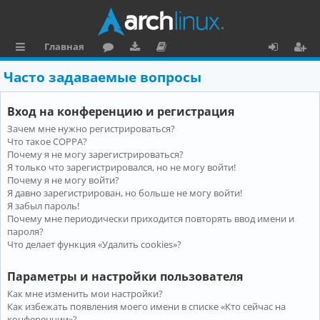
Главная
с
о
аг
о
х
ег
Часто задаваемые вопросы
ы
ру
ру
ку
о
и
Вход на конференцию и регистрация
л
м
зк
м
д
ст
Зачем мне нужно регистрироваться?
к
и
е
р
Что такое COPPA?
и
н
а
Почему я не могу зарегистрироваться?
Я только что зарегистрировался, но не могу войти!
та
ц
Почему я не могу войти?
Я давно зарегистрирован, но больше не могу войти!
ц
и
Я забыл пароль!
и
я
Почему мне периодически приходится повторять ввод имени и
пароля?
я
Что делает функция «Удалить cookies»?
Параметры и настройки пользователя
Как мне изменить мои настройки?
Как избежать появления моего имени в списке «Кто сейчас на
конференции»?