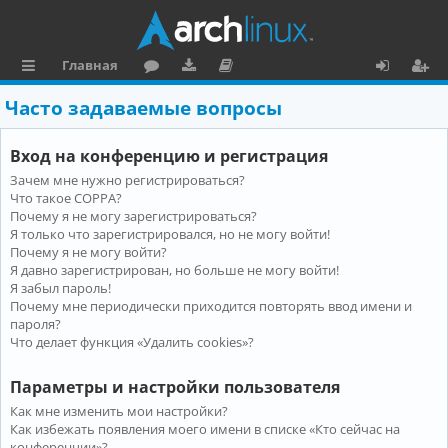
Главная
с
о
аг
о
х
ег
Часто задаваемые вопросы
ы
ру
ру
ку
о
и
Вход на конференцию и регистрация
л
м
зк
м
д
ст
Зачем мне нужно регистрироваться?
к
и
е
р
Что такое COPPA?
и
н
а
Почему я не могу зарегистрироваться?
Я только что зарегистрировался, но не могу войти!
та
ц
Почему я не могу войти?
Я давно зарегистрирован, но больше не могу войти!
ц
и
Я забыл пароль!
и
я
Почему мне периодически приходится повторять ввод имени и
пароля?
я
Что делает функция «Удалить cookies»?
Параметры и настройки пользователя
Как мне изменить мои настройки?
Как избежать появления моего имени в списке «Кто сейчас на
конференции»?