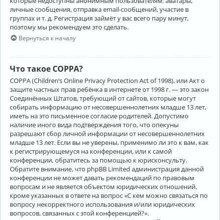
которые недоступны анонимным пользователям: аватары,
личные сообщения, отправка email-сообщений, участие в
группах и т. д. Регистрация займёт у вас всего пару минут,
поэтому мы рекомендуем это сделать.
Вернуться к началу
Что такое COPPA?
COPPA (Children’s Online Privacy Protection Act of 1998), или Акт о
защите частных прав ребёнка в интернете от 1998 г. — это закон
Соединённых Штатов, требующий от сайтов, которые могут
собирать информацию от несовершеннолетних младше 13 лет,
иметь на это письменное согласие родителей. Допустимо
наличие иного вида подтверждения того, что опекуны
разрешают сбор личной информации от несовершеннолетних
младше 13 лет. Если вы не уверены, применимо ли это к вам, как
к регистрирующемуся на конференции, или к самой
конференции, обратитесь за помощью к юрисконсульту.
Обратите внимание, что phpBB Limited администрация данной
конференции не может давать рекомендаций по правовым
вопросам и не является объектом юридических отношений,
кроме указанных в ответе на вопрос «С кем можно связаться по
вопросу некорректного использования и/или юридических
вопросов, связанных с этой конференцией?».