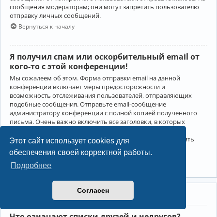
сообщения модераторам; они могут запретить пользователю
отправку личных сообщений.
Вернуться к началу
Я получил спам или оскорбительный email от
кого-то с этой конференции!
Мы сожалеем об этом. Форма отправки email на данной
конференции включает меры предосторожности и
возможность отслеживания пользователей, отправляющих
подобные сообщения. Отправьте email-сообщение
администратору конференции с полной копией полученного
письма. Очень важно включить все заголовки, в которых
содержится детальная информация об отправителе.
Администратор конференции сможет в этом случае принять
Этот сайт использует cookies для
меры.
обеспечения своей корректной работы.
Вернуться к началу
Подробнее
Согласен
Друзья и недруги
Что означают списки друзей и недругов?