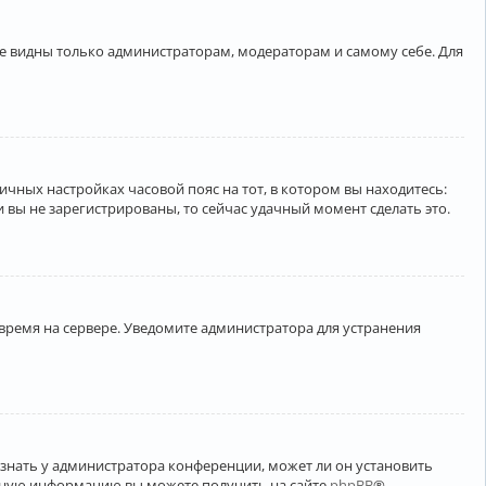
ете видны только администраторам, модераторам и самому себе. Для
личных настройках часовой пояс на тот, в котором вы находитесь:
ли вы не зарегистрированы, то сейчас удачный момент сделать это.
 время на сервере. Уведомите администратора для устранения
узнать у администратора конференции, может ли он установить
ельную информацию вы можете получить на сайте
phpBB
®.