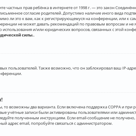
о защите частных прав ребёнка в интернете от 1998 г. — это закон Соеди
письменное согласие родителей. Допустимо наличие иного вида подт
нимо ли это к вам, как к регистрирующемуся на конференции, или к с
ференции не может давать рекомендаций по правовым вопросам и не 
го использования и/или юридических вопросов, связанных с этой конф
идической силы.
.
х пользователей. Также возможно, что он заблокировал ваш IP-адрес
онференции.
и!
ы, то возможны два варианта. Если включена поддержка COPPA и при р
овые учётные записи были активированы пользователями или админист
ледуйте полученным инструкциям. Если email-сообщение не получено, 
ый адрес email, попробуйте связаться с администратором.