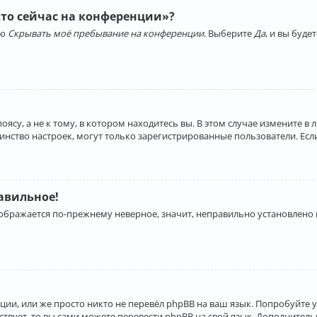
Кто сейчас на конференции»?
ию
Скрывать моё пребывание на конференции
. Выберите
Да
, и вы буд
су, а не к тому, в котором находитесь вы. В этом случае измените в 
льшинство настроек, могут только зарегистрированные пользователи. Ес
равильное!
отображается по-прежнему неверное, значит, неправильно установлено
ии, или же просто никто не перевёл phpBB на ваш язык. Попробуйте 
ествует, то вы сами можете перевести phpBB на свой язык. Дополнит