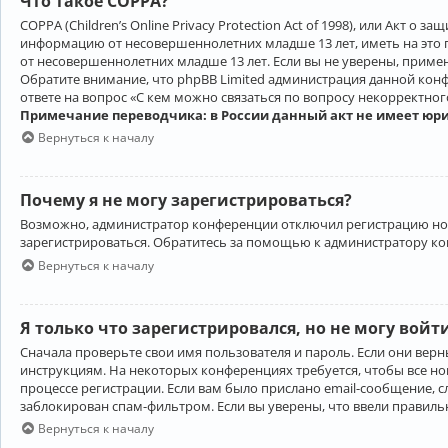
Что такое COPPA?
COPPA (Children’s Online Privacy Protection Act of 1998), или Акт 
информацию от несовершеннолетних младше 13 лет, иметь на это 
от несовершеннолетних младше 13 лет. Если вы не уверены, приме
Обратите внимание, что phpBB Limited администрация данной кон
ответе на вопрос «С кем можно связаться по вопросу некорректно
Примечание переводчика: в России данный акт не имеет юр
Вернуться к началу
Почему я не могу зарегистрироваться?
Возможно, администратор конференции отключил регистрацию новы
зарегистрироваться. Обратитесь за помощью к администратору к
Вернуться к началу
Я только что зарегистрировался, но не могу войт
Сначала проверьте свои имя пользователя и пароль. Если они верн
инструкциям. На некоторых конференциях требуется, чтобы все н
процессе регистрации. Если вам было прислано email-сообщение, с
заблокирован спам-фильтром. Если вы уверены, что ввели правильн
Вернуться к началу