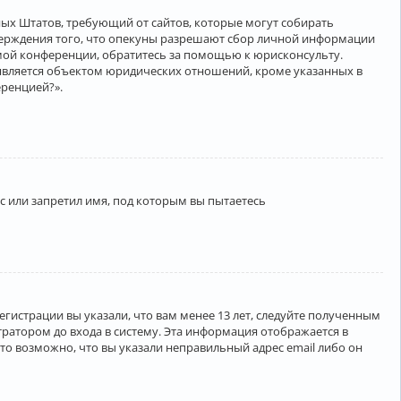
нённых Штатов, требующий от сайтов, которые могут собирать
верждения того, что опекуны разрешают сбор личной информации
амой конференции, обратитесь за помощью к юрисконсульту.
является объектом юридических отношений, кроме указанных в
еренцией?».
 или запретил имя, под которым вы пытаетесь
егистрации вы указали, что вам менее 13 лет, следуйте полученным
ратором до входа в систему. Эта информация отображается в
то возможно, что вы указали неправильный адрес email либо он