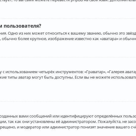
 пользователя?
ия. Одно из них может относиться к вашему званию, обычно это звёзд
, обычно более крупное, изображение известно как «аватара» и обычн
 с использованием четырёх инструментов: «Граватар», «Галерея аватар
акие типы аватар могут быть доступны. Если вы не можете использова
созданных вами сообщений или идентифицируют определённых пользо
и, так как они установлены её администратором. Пожалуйста, не за
прещено, и модератор или администратор понизят значение вашего с