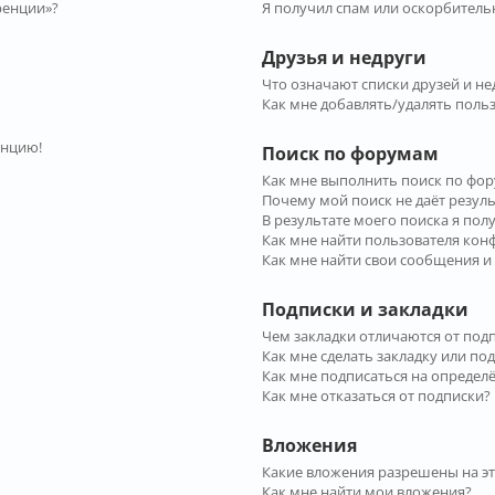
ренции»?
Я получил спам или оскорбительн
Друзья и недруги
Что означают списки друзей и не
Как мне добавлять/удалять польз
енцию!
Поиск по форумам
Как мне выполнить поиск по фо
Почему мой поиск не даёт резул
В результате моего поиска я пол
Как мне найти пользователя ко
Как мне найти свои сообщения и
Подписки и закладки
Чем закладки отличаются от под
Как мне сделать закладку или по
Как мне подписаться на опреде
Как мне отказаться от подписки?
Вложения
Какие вложения разрешены на э
Как мне найти мои вложения?