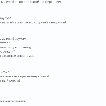
ый email от кого-то с этой конференции!
другов?
ователей в списках моих друзей и недругов?
руму или форумам?
ьтатов?
учил пустую страницу!
нференции?
 созданные мной темы?
писок?
дписаться на определённую тему?
лённый форум?
той конференции?