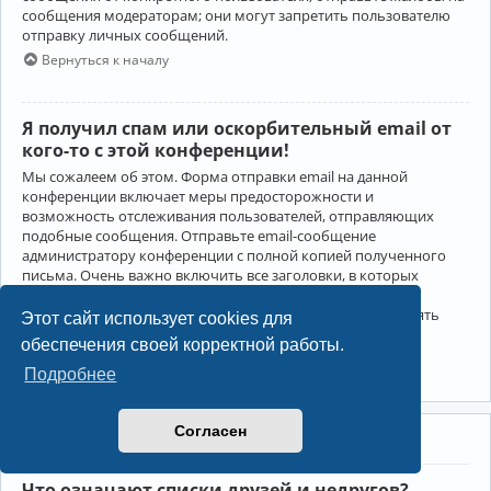
сообщения модераторам; они могут запретить пользователю
отправку личных сообщений.
Вернуться к началу
Я получил спам или оскорбительный email от
кого-то с этой конференции!
Мы сожалеем об этом. Форма отправки email на данной
конференции включает меры предосторожности и
возможность отслеживания пользователей, отправляющих
подобные сообщения. Отправьте email-сообщение
администратору конференции с полной копией полученного
письма. Очень важно включить все заголовки, в которых
содержится детальная информация об отправителе.
Администратор конференции сможет в этом случае принять
Этот сайт использует cookies для
меры.
обеспечения своей корректной работы.
Вернуться к началу
Подробнее
Согласен
Друзья и недруги
Что означают списки друзей и недругов?