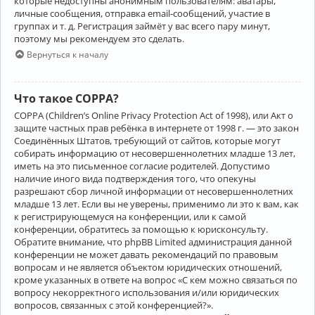
которые недоступны анонимным пользователям: аватары,
личные сообщения, отправка email-сообщений, участие в
группах и т. д. Регистрация займёт у вас всего пару минут,
поэтому мы рекомендуем это сделать.
Вернуться к началу
Что такое COPPA?
COPPA (Children’s Online Privacy Protection Act of 1998), или Акт о
защите частных прав ребёнка в интернете от 1998 г. — это закон
Соединённых Штатов, требующий от сайтов, которые могут
собирать информацию от несовершеннолетних младше 13 лет,
иметь на это письменное согласие родителей. Допустимо
наличие иного вида подтверждения того, что опекуны
разрешают сбор личной информации от несовершеннолетних
младше 13 лет. Если вы не уверены, применимо ли это к вам, как
к регистрирующемуся на конференции, или к самой
конференции, обратитесь за помощью к юрисконсульту.
Обратите внимание, что phpBB Limited администрация данной
конференции не может давать рекомендаций по правовым
вопросам и не является объектом юридических отношений,
кроме указанных в ответе на вопрос «С кем можно связаться по
вопросу некорректного использования и/или юридических
вопросов, связанных с этой конференцией?».