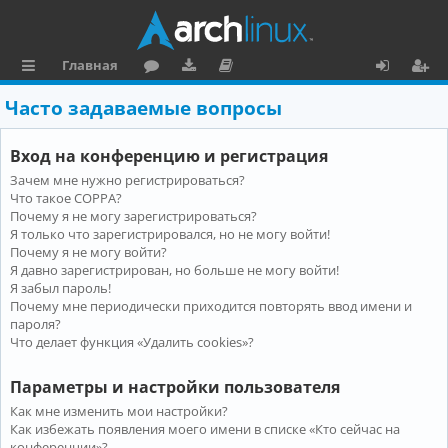
Главная
с
о
аг
о
х
ег
Часто задаваемые вопросы
ы
ру
ру
ку
о
и
Вход на конференцию и регистрация
л
м
зк
м
д
ст
Зачем мне нужно регистрироваться?
к
и
е
р
Что такое COPPA?
и
н
а
Почему я не могу зарегистрироваться?
Я только что зарегистрировался, но не могу войти!
та
ц
Почему я не могу войти?
Я давно зарегистрирован, но больше не могу войти!
ц
и
Я забыл пароль!
и
я
Почему мне периодически приходится повторять ввод имени и
пароля?
я
Что делает функция «Удалить cookies»?
Параметры и настройки пользователя
Как мне изменить мои настройки?
Как избежать появления моего имени в списке «Кто сейчас на
конференции»?