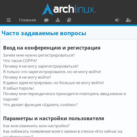
Главная
с
о
аг
о
х
ег
Часто задаваемые вопросы
ы
ру
ру
ку
о
и
Вход на конференцию и регистрация
л
м
зк
м
д
ст
Зачем мне нужно регистрироваться?
к
и
е
р
Что такое COPPA?
и
н
а
Почему я не могу зарегистрироваться?
Я только что зарегистрировался, но не могу войти!
та
ц
Почему я не могу войти?
Я давно зарегистрирован, но больше не могу войти!
ц
и
Я забыл пароль!
и
я
Почему мне периодически приходится повторять ввод имени и
пароля?
я
Что делает функция «Удалить cookies»?
Параметры и настройки пользователя
Как мне изменить мои настройки?
Как избежать появления моего имени в списке «Кто сейчас на
конференции»?