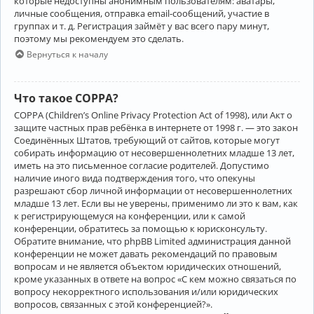
которые недоступны анонимным пользователям: аватары,
личные сообщения, отправка email-сообщений, участие в
группах и т. д. Регистрация займёт у вас всего пару минут,
поэтому мы рекомендуем это сделать.
Вернуться к началу
Что такое COPPA?
COPPA (Children’s Online Privacy Protection Act of 1998), или Акт о
защите частных прав ребёнка в интернете от 1998 г. — это закон
Соединённых Штатов, требующий от сайтов, которые могут
собирать информацию от несовершеннолетних младше 13 лет,
иметь на это письменное согласие родителей. Допустимо
наличие иного вида подтверждения того, что опекуны
разрешают сбор личной информации от несовершеннолетних
младше 13 лет. Если вы не уверены, применимо ли это к вам, как
к регистрирующемуся на конференции, или к самой
конференции, обратитесь за помощью к юрисконсульту.
Обратите внимание, что phpBB Limited администрация данной
конференции не может давать рекомендаций по правовым
вопросам и не является объектом юридических отношений,
кроме указанных в ответе на вопрос «С кем можно связаться по
вопросу некорректного использования и/или юридических
вопросов, связанных с этой конференцией?».