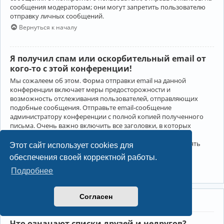
сообщения модераторам; они могут запретить пользователю
отправку личных сообщений.
Вернуться к началу
Я получил спам или оскорбительный email от
кого-то с этой конференции!
Мы сожалеем об этом. Форма отправки email на данной
конференции включает меры предосторожности и
возможность отслеживания пользователей, отправляющих
подобные сообщения. Отправьте email-сообщение
администратору конференции с полной копией полученного
письма. Очень важно включить все заголовки, в которых
содержится детальная информация об отправителе.
Администратор конференции сможет в этом случае принять
Этот сайт использует cookies для
меры.
обеспечения своей корректной работы.
Вернуться к началу
Подробнее
Согласен
Друзья и недруги
Что означают списки друзей и недругов?