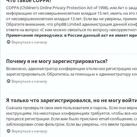
Что такое COPPA?
COPPA (Children’s Online Privacy Protection Act of 1998), или Акт 
информацию от несовершеннолетних младше 13 лет, иметь на это 
от несовершеннолетних младше 13 лет. Если вы не уверены, приме
Обратите внимание, что phpBB Limited администрация данной кон
ответе на вопрос «С кем можно связаться по вопросу некорректно
Примечание переводчика: в России данный акт не имеет юр
Вернуться к началу
Почему я не могу зарегистрироваться?
Возможно, администратор конференции отключил регистрацию новы
зарегистрироваться. Обратитесь за помощью к администратору к
Вернуться к началу
Я только что зарегистрировался, но не могу войт
Сначала проверьте свои имя пользователя и пароль. Если они верн
инструкциям. На некоторых конференциях требуется, чтобы все н
процессе регистрации. Если вам было прислано email-сообщение, с
заблокирован спам-фильтром. Если вы уверены, что ввели правильн
Вернуться к началу