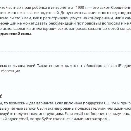
о защите частных прав ребёнка в интернете от 1998 г. — это закон Соеди
письменное согласие родителей. Допустимо наличие иного вида подт
нимо ли это к вам, как к регистрирующемуся на конференции, или к с
ференции не может давать рекомендаций по правовым вопросам и не 
го использования и/или юридических вопросов, связанных с этой конф
идической силы.
.
х пользователей. Также возможно, что он заблокировал ваш IP-адрес
онференции.
и!
ы, то возможны два варианта. Если включена поддержка COPPA и при р
овые учётные записи были активированы пользователями или админист
ледуйте полученным инструкциям. Если email-сообщение не получено, 
ый адрес email, попробуйте связаться с администратором.