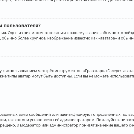
 пользователя?
ия. Одно из них может относиться к вашему званию, обычно это звёзд
, обычно более крупное, изображение известно как «аватара» и обычн
 с использованием четырёх инструментов: «Граватар», «Галерея аватар
акие типы аватар могут быть доступны. Если вы не можете использова
созданных вами сообщений или идентифицируют определённых пользо
и, так как они установлены её администратором. Пожалуйста, не за
прещено, и модератор или администратор понизят значение вашего с