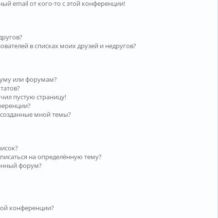
ый email от кого-то с этой конференции!
другов?
ователей в списках моих друзей и недругов?
руму или форумам?
ьтатов?
учил пустую страницу!
нференции?
 созданные мной темы?
писок?
дписаться на определённую тему?
лённый форум?
той конференции?