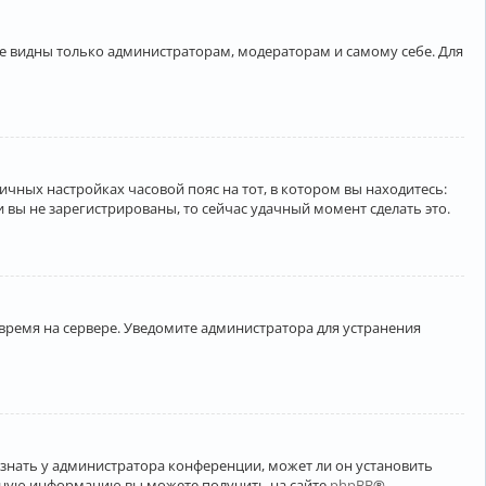
ете видны только администраторам, модераторам и самому себе. Для
личных настройках часовой пояс на тот, в котором вы находитесь:
ли вы не зарегистрированы, то сейчас удачный момент сделать это.
 время на сервере. Уведомите администратора для устранения
узнать у администратора конференции, может ли он установить
ельную информацию вы можете получить на сайте
phpBB
®.