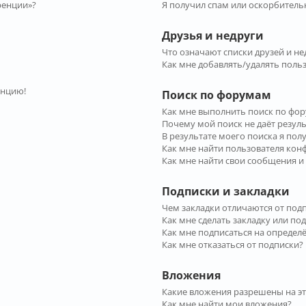
ренции»?
Я получил спам или оскорбительн
Друзья и недруги
Что означают списки друзей и не
Как мне добавлять/удалять польз
енцию!
Поиск по форумам
Как мне выполнить поиск по фо
Почему мой поиск не даёт резул
В результате моего поиска я пол
Как мне найти пользователя ко
Как мне найти свои сообщения и
Подписки и закладки
Чем закладки отличаются от под
Как мне сделать закладку или по
Как мне подписаться на опреде
Как мне отказаться от подписки?
Вложения
Какие вложения разрешены на э
Как мне найти мои вложения?