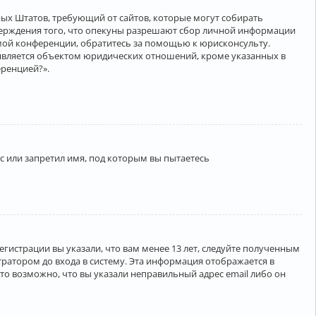
нённых Штатов, требующий от сайтов, которые могут собирать
верждения того, что опекуны разрешают сбор личной информации
амой конференции, обратитесь за помощью к юрисконсульту.
является объектом юридических отношений, кроме указанных в
еренцией?».
 или запретил имя, под которым вы пытаетесь
егистрации вы указали, что вам менее 13 лет, следуйте полученным
ратором до входа в систему. Эта информация отображается в
то возможно, что вы указали неправильный адрес email либо он