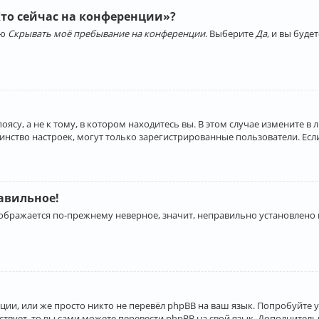
Кто сейчас на конференции»?
ию
Скрывать моё пребывание на конференции
. Выберите
Да
, и вы буд
су, а не к тому, в котором находитесь вы. В этом случае измените в 
льшинство настроек, могут только зарегистрированные пользователи. Ес
равильное!
отображается по-прежнему неверное, значит, неправильно установлено
ии, или же просто никто не перевёл phpBB на ваш язык. Попробуйте 
ествует, то вы сами можете перевести phpBB на свой язык. Дополнит