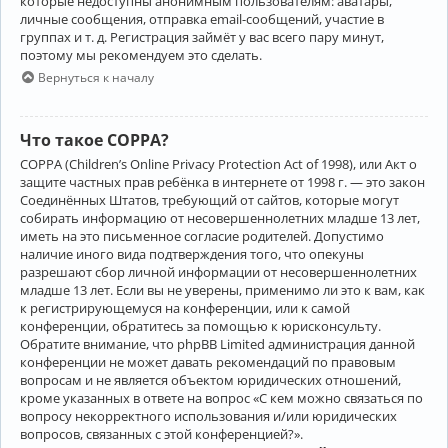
которые недоступны анонимным пользователям: аватары,
личные сообщения, отправка email-сообщений, участие в
группах и т. д. Регистрация займёт у вас всего пару минут,
поэтому мы рекомендуем это сделать.
Вернуться к началу
Что такое COPPA?
COPPA (Children’s Online Privacy Protection Act of 1998), или Акт о
защите частных прав ребёнка в интернете от 1998 г. — это закон
Соединённых Штатов, требующий от сайтов, которые могут
собирать информацию от несовершеннолетних младше 13 лет,
иметь на это письменное согласие родителей. Допустимо
наличие иного вида подтверждения того, что опекуны
разрешают сбор личной информации от несовершеннолетних
младше 13 лет. Если вы не уверены, применимо ли это к вам, как
к регистрирующемуся на конференции, или к самой
конференции, обратитесь за помощью к юрисконсульту.
Обратите внимание, что phpBB Limited администрация данной
конференции не может давать рекомендаций по правовым
вопросам и не является объектом юридических отношений,
кроме указанных в ответе на вопрос «С кем можно связаться по
вопросу некорректного использования и/или юридических
вопросов, связанных с этой конференцией?».