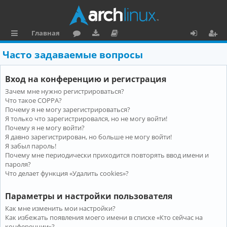
Главная
с
о
аг
о
х
ег
Часто задаваемые вопросы
ы
ру
ру
ку
о
и
Вход на конференцию и регистрация
л
м
зк
м
д
ст
Зачем мне нужно регистрироваться?
к
и
е
р
Что такое COPPA?
и
н
а
Почему я не могу зарегистрироваться?
Я только что зарегистрировался, но не могу войти!
та
ц
Почему я не могу войти?
Я давно зарегистрирован, но больше не могу войти!
ц
и
Я забыл пароль!
и
я
Почему мне периодически приходится повторять ввод имени и
пароля?
я
Что делает функция «Удалить cookies»?
Параметры и настройки пользователя
Как мне изменить мои настройки?
Как избежать появления моего имени в списке «Кто сейчас на
конференции»?