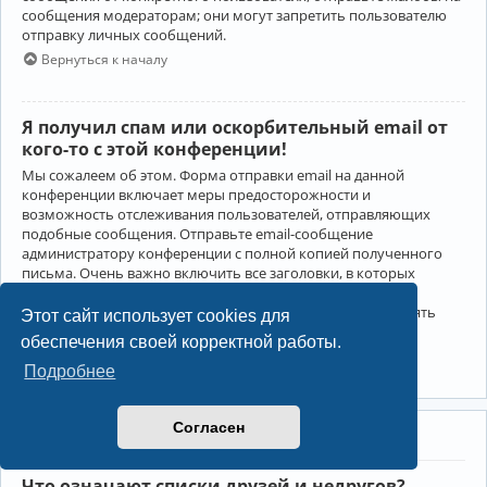
сообщения модераторам; они могут запретить пользователю
отправку личных сообщений.
Вернуться к началу
Я получил спам или оскорбительный email от
кого-то с этой конференции!
Мы сожалеем об этом. Форма отправки email на данной
конференции включает меры предосторожности и
возможность отслеживания пользователей, отправляющих
подобные сообщения. Отправьте email-сообщение
администратору конференции с полной копией полученного
письма. Очень важно включить все заголовки, в которых
содержится детальная информация об отправителе.
Администратор конференции сможет в этом случае принять
Этот сайт использует cookies для
меры.
обеспечения своей корректной работы.
Вернуться к началу
Подробнее
Согласен
Друзья и недруги
Что означают списки друзей и недругов?