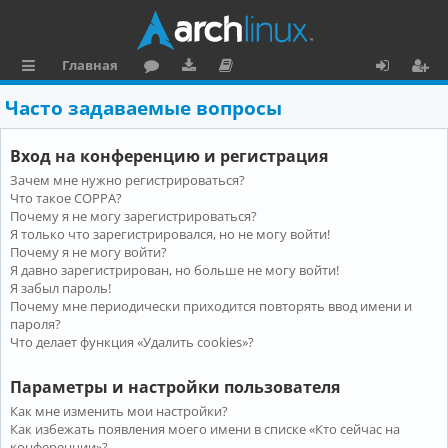
Главная
с
о
аг
о
х
ег
Часто задаваемые вопросы
ы
ру
ру
ку
о
и
Вход на конференцию и регистрация
л
м
зк
м
д
ст
Зачем мне нужно регистрироваться?
к
и
е
р
Что такое COPPA?
и
н
а
Почему я не могу зарегистрироваться?
Я только что зарегистрировался, но не могу войти!
та
ц
Почему я не могу войти?
Я давно зарегистрирован, но больше не могу войти!
ц
и
Я забыл пароль!
и
я
Почему мне периодически приходится повторять ввод имени и
пароля?
я
Что делает функция «Удалить cookies»?
Параметры и настройки пользователя
Как мне изменить мои настройки?
Как избежать появления моего имени в списке «Кто сейчас на
конференции»?