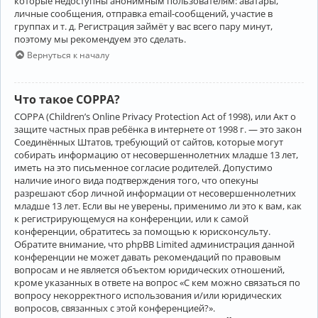
которые недоступны анонимным пользователям: аватары,
личные сообщения, отправка email-сообщений, участие в
группах и т. д. Регистрация займёт у вас всего пару минут,
поэтому мы рекомендуем это сделать.
Вернуться к началу
Что такое COPPA?
COPPA (Children’s Online Privacy Protection Act of 1998), или Акт о
защите частных прав ребёнка в интернете от 1998 г. — это закон
Соединённых Штатов, требующий от сайтов, которые могут
собирать информацию от несовершеннолетних младше 13 лет,
иметь на это письменное согласие родителей. Допустимо
наличие иного вида подтверждения того, что опекуны
разрешают сбор личной информации от несовершеннолетних
младше 13 лет. Если вы не уверены, применимо ли это к вам, как
к регистрирующемуся на конференции, или к самой
конференции, обратитесь за помощью к юрисконсульту.
Обратите внимание, что phpBB Limited администрация данной
конференции не может давать рекомендаций по правовым
вопросам и не является объектом юридических отношений,
кроме указанных в ответе на вопрос «С кем можно связаться по
вопросу некорректного использования и/или юридических
вопросов, связанных с этой конференцией?».