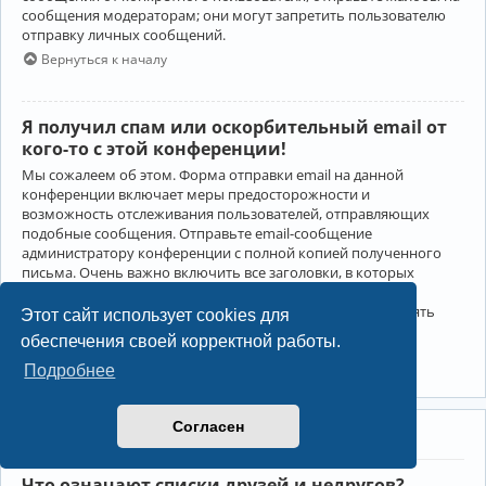
сообщения модераторам; они могут запретить пользователю
отправку личных сообщений.
Вернуться к началу
Я получил спам или оскорбительный email от
кого-то с этой конференции!
Мы сожалеем об этом. Форма отправки email на данной
конференции включает меры предосторожности и
возможность отслеживания пользователей, отправляющих
подобные сообщения. Отправьте email-сообщение
администратору конференции с полной копией полученного
письма. Очень важно включить все заголовки, в которых
содержится детальная информация об отправителе.
Администратор конференции сможет в этом случае принять
Этот сайт использует cookies для
меры.
обеспечения своей корректной работы.
Вернуться к началу
Подробнее
Согласен
Друзья и недруги
Что означают списки друзей и недругов?