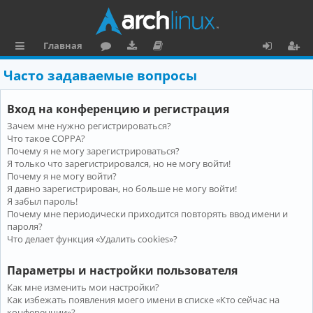
Главная
с
о
аг
о
х
ег
Часто задаваемые вопросы
ы
ру
ру
ку
о
и
Вход на конференцию и регистрация
л
м
зк
м
д
ст
Зачем мне нужно регистрироваться?
к
и
е
р
Что такое COPPA?
и
н
а
Почему я не могу зарегистрироваться?
Я только что зарегистрировался, но не могу войти!
та
ц
Почему я не могу войти?
Я давно зарегистрирован, но больше не могу войти!
ц
и
Я забыл пароль!
и
я
Почему мне периодически приходится повторять ввод имени и
пароля?
я
Что делает функция «Удалить cookies»?
Параметры и настройки пользователя
Как мне изменить мои настройки?
Как избежать появления моего имени в списке «Кто сейчас на
конференции»?