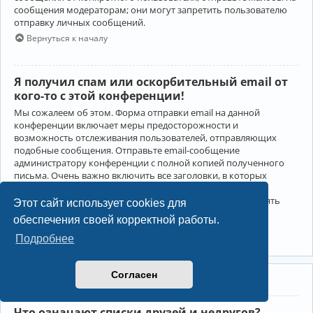
сообщения модераторам; они могут запретить пользователю
отправку личных сообщений.
Вернуться к началу
Я получил спам или оскорбительный email от
кого-то с этой конференции!
Мы сожалеем об этом. Форма отправки email на данной
конференции включает меры предосторожности и
возможность отслеживания пользователей, отправляющих
подобные сообщения. Отправьте email-сообщение
администратору конференции с полной копией полученного
письма. Очень важно включить все заголовки, в которых
содержится детальная информация об отправителе.
Администратор конференции сможет в этом случае принять
Этот сайт использует cookies для
меры.
обеспечения своей корректной работы.
Вернуться к началу
Подробнее
Согласен
Друзья и недруги
Что означают списки друзей и недругов?