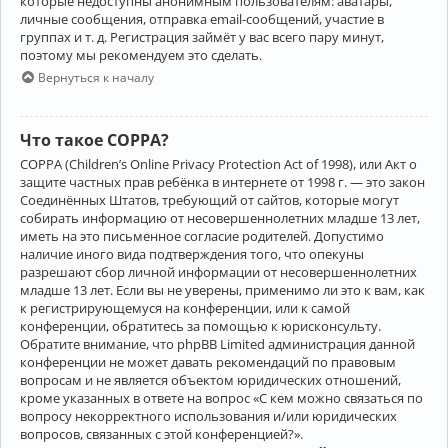
которые недоступны анонимным пользователям: аватары,
личные сообщения, отправка email-сообщений, участие в
группах и т. д. Регистрация займёт у вас всего пару минут,
поэтому мы рекомендуем это сделать.
Вернуться к началу
Что такое COPPA?
COPPA (Children’s Online Privacy Protection Act of 1998), или Акт о
защите частных прав ребёнка в интернете от 1998 г. — это закон
Соединённых Штатов, требующий от сайтов, которые могут
собирать информацию от несовершеннолетних младше 13 лет,
иметь на это письменное согласие родителей. Допустимо
наличие иного вида подтверждения того, что опекуны
разрешают сбор личной информации от несовершеннолетних
младше 13 лет. Если вы не уверены, применимо ли это к вам, как
к регистрирующемуся на конференции, или к самой
конференции, обратитесь за помощью к юрисконсульту.
Обратите внимание, что phpBB Limited администрация данной
конференции не может давать рекомендаций по правовым
вопросам и не является объектом юридических отношений,
кроме указанных в ответе на вопрос «С кем можно связаться по
вопросу некорректного использования и/или юридических
вопросов, связанных с этой конференцией?».