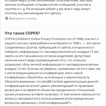
которые недоступны анонимным пользователям: аватары,
личные сообщения, отправка email-сообщений, участие в
группах и т. д. Регистрация займёт у вас всего пару минут,
поэтому мы рекомендуем это сделать.
Вернуться к началу
Что такое COPPA?
COPPA (Children’s Online Privacy Protection Act of 1998), или Акт о
защите частных прав ребёнка в интернете от 1998 г. — это закон
Соединённых Штатов, требующий от сайтов, которые могут
собирать информацию от несовершеннолетних младше 13 лет,
иметь на это письменное согласие родителей. Допустимо
наличие иного вида подтверждения того, что опекуны
разрешают сбор личной информации от несовершеннолетних
младше 13 лет. Если вы не уверены, применимо ли это к вам, как
к регистрирующемуся на конференции, или к самой
конференции, обратитесь за помощью к юрисконсульту.
Обратите внимание, что phpBB Limited администрация данной
конференции не может давать рекомендаций по правовым
вопросам и не является объектом юридических отношений,
кроме указанных в ответе на вопрос «С кем можно связаться по
вопросу некорректного использования и/или юридических
вопросов, связанных с этой конференцией?».