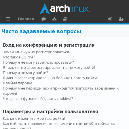
Главная
с
о
аг
о
х
ег
Часто задаваемые вопросы
ы
ру
ру
ку
о
и
Вход на конференцию и регистрация
л
м
зк
м
д
ст
Зачем мне нужно регистрироваться?
к
и
е
р
Что такое COPPA?
и
н
а
Почему я не могу зарегистрироваться?
Я только что зарегистрировался, но не могу войти!
та
ц
Почему я не могу войти?
Я давно зарегистрирован, но больше не могу войти!
ц
и
Я забыл пароль!
и
я
Почему мне периодически приходится повторять ввод имени и
пароля?
я
Что делает функция «Удалить cookies»?
Параметры и настройки пользователя
Как мне изменить мои настройки?
Как избежать появления моего имени в списке «Кто сейчас на
конференции»?