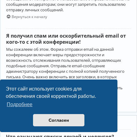
сообщения модераторам; они могут запретить пользователю
отправку личных сообщений.
Вернуться к началу
Я получил спам или оскорбительный email от
кого-то с этой конференции!
Мы сожалеем об этом. Форма отправки email на данной
конференции включает меры предосторожности и
возможность отслеживания пользователей, отправляющих
подобные сообщения. Отправьте email-сообщение
администратору конференции с полной копией полученного
письма. Очень важно включить все заголовки, в которых
содержится детальная информация об отправителе.
Администратор конференции сможет в этом случае принять
Этот сайт использует cookies для
меры.
обеспечения своей корректной работы.
Вернуться к началу
Подробнее
Согласен
Друзья и недруги
Что означают списки друзей и недругов?