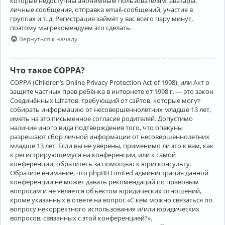
которые недоступны анонимным пользователям: аватары,
личные сообщения, отправка email-сообщений, участие в
группах и т. д. Регистрация займёт у вас всего пару минут,
поэтому мы рекомендуем это сделать.
Вернуться к началу
Что такое COPPA?
COPPA (Children’s Online Privacy Protection Act of 1998), или Акт о
защите частных прав ребёнка в интернете от 1998 г. — это закон
Соединённых Штатов, требующий от сайтов, которые могут
собирать информацию от несовершеннолетних младше 13 лет,
иметь на это письменное согласие родителей. Допустимо
наличие иного вида подтверждения того, что опекуны
разрешают сбор личной информации от несовершеннолетних
младше 13 лет. Если вы не уверены, применимо ли это к вам, как
к регистрирующемуся на конференции, или к самой
конференции, обратитесь за помощью к юрисконсульту.
Обратите внимание, что phpBB Limited администрация данной
конференции не может давать рекомендаций по правовым
вопросам и не является объектом юридических отношений,
кроме указанных в ответе на вопрос «С кем можно связаться по
вопросу некорректного использования и/или юридических
вопросов, связанных с этой конференцией?».