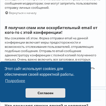
сообщения модераторам; они могут запретить пользователю
отправку личных сообщений.
Вернуться к началу
Я получил спам или оскорбительный email от
кого-то с этой конференции!
Мы сожалеем об этом. Форма отправки email на данной
конференции включает меры предосторожности и
возможность отслеживания пользователей, отправляющих
подобные сообщения. Отправьте email-сообщение
администратору конференции с полной копией полученного
письма. Очень важно включить все заголовки, в которых
содержится детальная информация об отправителе.
Администратор конференции сможет в этом случае принять
Этот сайт использует cookies для
меры.
обеспечения своей корректной работы.
Вернуться к началу
Подробнее
Согласен
Друзья и недруги
Что означают списки друзей и недругов?