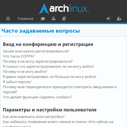
Главная
с
о
аг
о
х
ег
Часто задаваемые вопросы
ы
ру
ру
ку
о
и
Вход на конференцию и регистрация
л
м
зк
м
д
ст
Зачем мне нужно регистрироваться?
к
и
е
р
Что такое COPPA?
и
н
а
Почему я не могу зарегистрироваться?
Я только что зарегистрировался, но не могу войти!
та
ц
Почему я не могу войти?
Я давно зарегистрирован, но больше не могу войти!
ц
и
Я забыл пароль!
и
я
Почему мне периодически приходится повторять ввод имени и
пароля?
я
Что делает функция «Удалить cookies»?
Параметры и настройки пользователя
Как мне изменить мои настройки?
Как избежать появления моего имени в списке «Кто сейчас на
конференции»?