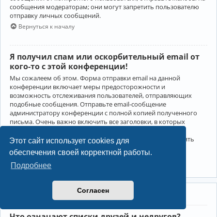
сообщения модераторам; они могут запретить пользователю
отправку личных сообщений.
Вернуться к началу
Я получил спам или оскорбительный email от
кого-то с этой конференции!
Мы сожалеем об этом. Форма отправки email на данной
конференции включает меры предосторожности и
возможность отслеживания пользователей, отправляющих
подобные сообщения. Отправьте email-сообщение
администратору конференции с полной копией полученного
письма. Очень важно включить все заголовки, в которых
содержится детальная информация об отправителе.
Администратор конференции сможет в этом случае принять
Этот сайт использует cookies для
меры.
обеспечения своей корректной работы.
Вернуться к началу
Подробнее
Согласен
Друзья и недруги
Что означают списки друзей и недругов?