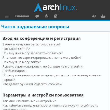
Главная
с
о
аг
о
х
ег
Часто задаваемые вопросы
ы
ру
ру
ку
о
и
Вход на конференцию и регистрация
л
м
зк
м
д
ст
Зачем мне нужно регистрироваться?
к
и
е
р
Что такое COPPA?
и
н
а
Почему я не могу зарегистрироваться?
Я только что зарегистрировался, но не могу войти!
та
ц
Почему я не могу войти?
Я давно зарегистрирован, но больше не могу войти!
ц
и
Я забыл пароль!
и
я
Почему мне периодически приходится повторять ввод имени и
пароля?
я
Что делает функция «Удалить cookies»?
Параметры и настройки пользователя
Как мне изменить мои настройки?
Как избежать появления моего имени в списке «Кто сейчас на
конференции»?