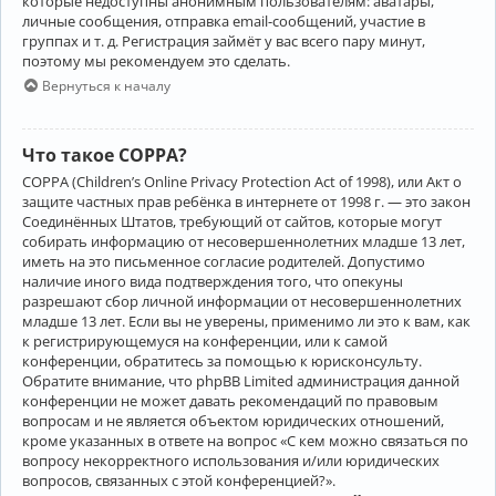
которые недоступны анонимным пользователям: аватары,
личные сообщения, отправка email-сообщений, участие в
группах и т. д. Регистрация займёт у вас всего пару минут,
поэтому мы рекомендуем это сделать.
Вернуться к началу
Что такое COPPA?
COPPA (Children’s Online Privacy Protection Act of 1998), или Акт о
защите частных прав ребёнка в интернете от 1998 г. — это закон
Соединённых Штатов, требующий от сайтов, которые могут
собирать информацию от несовершеннолетних младше 13 лет,
иметь на это письменное согласие родителей. Допустимо
наличие иного вида подтверждения того, что опекуны
разрешают сбор личной информации от несовершеннолетних
младше 13 лет. Если вы не уверены, применимо ли это к вам, как
к регистрирующемуся на конференции, или к самой
конференции, обратитесь за помощью к юрисконсульту.
Обратите внимание, что phpBB Limited администрация данной
конференции не может давать рекомендаций по правовым
вопросам и не является объектом юридических отношений,
кроме указанных в ответе на вопрос «С кем можно связаться по
вопросу некорректного использования и/или юридических
вопросов, связанных с этой конференцией?».