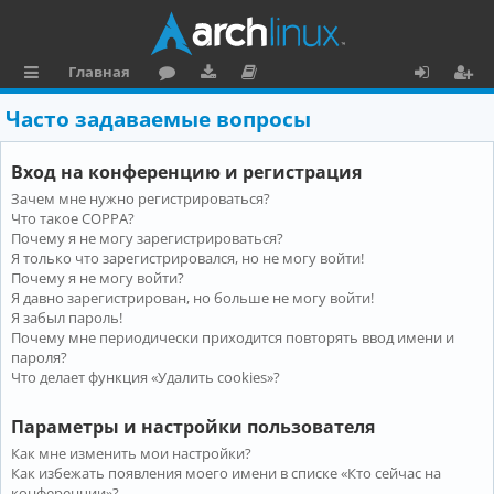
Главная
с
о
аг
о
х
ег
Часто задаваемые вопросы
ы
ру
ру
ку
о
и
Вход на конференцию и регистрация
л
м
зк
м
д
ст
Зачем мне нужно регистрироваться?
к
и
е
р
Что такое COPPA?
и
н
а
Почему я не могу зарегистрироваться?
Я только что зарегистрировался, но не могу войти!
та
ц
Почему я не могу войти?
Я давно зарегистрирован, но больше не могу войти!
ц
и
Я забыл пароль!
и
я
Почему мне периодически приходится повторять ввод имени и
пароля?
я
Что делает функция «Удалить cookies»?
Параметры и настройки пользователя
Как мне изменить мои настройки?
Как избежать появления моего имени в списке «Кто сейчас на
конференции»?