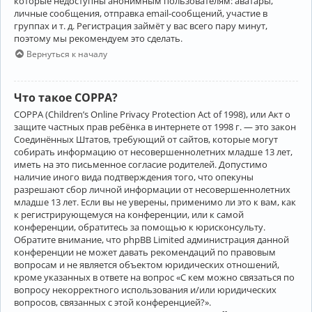
которые недоступны анонимным пользователям: аватары,
личные сообщения, отправка email-сообщений, участие в
группах и т. д. Регистрация займёт у вас всего пару минут,
поэтому мы рекомендуем это сделать.
Вернуться к началу
Что такое COPPA?
COPPA (Children’s Online Privacy Protection Act of 1998), или Акт о
защите частных прав ребёнка в интернете от 1998 г. — это закон
Соединённых Штатов, требующий от сайтов, которые могут
собирать информацию от несовершеннолетних младше 13 лет,
иметь на это письменное согласие родителей. Допустимо
наличие иного вида подтверждения того, что опекуны
разрешают сбор личной информации от несовершеннолетних
младше 13 лет. Если вы не уверены, применимо ли это к вам, как
к регистрирующемуся на конференции, или к самой
конференции, обратитесь за помощью к юрисконсульту.
Обратите внимание, что phpBB Limited администрация данной
конференции не может давать рекомендаций по правовым
вопросам и не является объектом юридических отношений,
кроме указанных в ответе на вопрос «С кем можно связаться по
вопросу некорректного использования и/или юридических
вопросов, связанных с этой конференцией?».