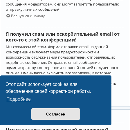
сообщения модераторам; они могут запретить пользователю
отправку личных сообщений.
Вернуться к началу
Я получил спам или оскорбительный email от
кого-то с этой конференции!
Мы сожалеем об этом. Форма отправки email на данной
конференции включает меры предосторожности и
возможность отслеживания пользователей, отправляющих
подобные сообщения. Отправьте email-сообщение
администратору конференции с полной копией полученного
письма. Очень важно включить все заголовки, в которых
содержится детальная информация об отправителе.
Администратор конференции сможет в этом случае принять
Этот сайт использует cookies для
меры.
обеспечения своей корректной работы.
Вернуться к началу
Подробнее
Согласен
Друзья и недруги
Что означают списки друзей и недругов?