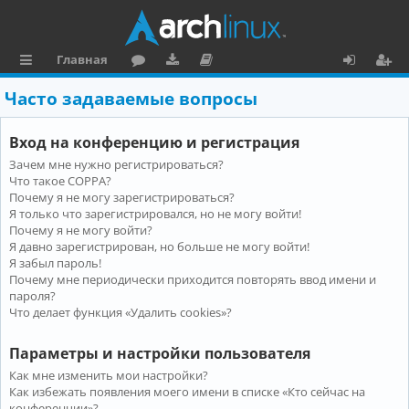
Главная
с
о
аг
о
х
ег
Часто задаваемые вопросы
ы
ру
ру
ку
о
и
Вход на конференцию и регистрация
л
м
зк
м
д
ст
Зачем мне нужно регистрироваться?
к
и
е
р
Что такое COPPA?
и
н
а
Почему я не могу зарегистрироваться?
Я только что зарегистрировался, но не могу войти!
та
ц
Почему я не могу войти?
Я давно зарегистрирован, но больше не могу войти!
ц
и
Я забыл пароль!
и
я
Почему мне периодически приходится повторять ввод имени и
пароля?
я
Что делает функция «Удалить cookies»?
Параметры и настройки пользователя
Как мне изменить мои настройки?
Как избежать появления моего имени в списке «Кто сейчас на
конференции»?