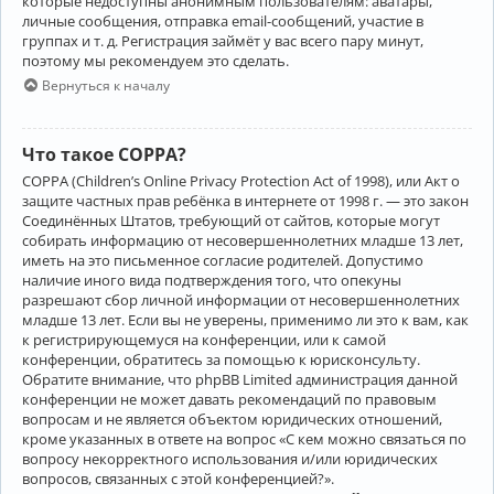
которые недоступны анонимным пользователям: аватары,
личные сообщения, отправка email-сообщений, участие в
группах и т. д. Регистрация займёт у вас всего пару минут,
поэтому мы рекомендуем это сделать.
Вернуться к началу
Что такое COPPA?
COPPA (Children’s Online Privacy Protection Act of 1998), или Акт о
защите частных прав ребёнка в интернете от 1998 г. — это закон
Соединённых Штатов, требующий от сайтов, которые могут
собирать информацию от несовершеннолетних младше 13 лет,
иметь на это письменное согласие родителей. Допустимо
наличие иного вида подтверждения того, что опекуны
разрешают сбор личной информации от несовершеннолетних
младше 13 лет. Если вы не уверены, применимо ли это к вам, как
к регистрирующемуся на конференции, или к самой
конференции, обратитесь за помощью к юрисконсульту.
Обратите внимание, что phpBB Limited администрация данной
конференции не может давать рекомендаций по правовым
вопросам и не является объектом юридических отношений,
кроме указанных в ответе на вопрос «С кем можно связаться по
вопросу некорректного использования и/или юридических
вопросов, связанных с этой конференцией?».