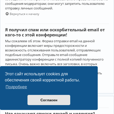
сообщения модераторам; они могут запретить пользователю
отправку личных сообщений.
Вернуться к началу
Я получил спам или оскорбительный email от
кого-то с этой конференции!
Мы сожалеем об этом. Форма отправки email на данной
конференции включает меры предосторожности и
возможность отслеживания пользователей, отправляющих
подобные сообщения. Отправьте email-сообщение
администратору конференции с полной копией полученного
письма. Очень важно включить все заголовки, в которых
содержится детальная информация об отправителе.
Администратор конференции сможет в этом случае принять
Этот сайт использует cookies для
меры.
обеспечения своей корректной работы.
Вернуться к началу
Подробнее
Согласен
Друзья и недруги
Что означают списки друзей и недругов?