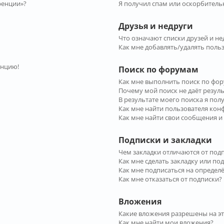
ренции»?
Я получил спам или оскорбительн
Друзья и недруги
Что означают списки друзей и не
Как мне добавлять/удалять польз
енцию!
Поиск по форумам
Как мне выполнить поиск по фо
Почему мой поиск не даёт резул
В результате моего поиска я пол
Как мне найти пользователя ко
Как мне найти свои сообщения и
Подписки и закладки
Чем закладки отличаются от под
Как мне сделать закладку или по
Как мне подписаться на опреде
Как мне отказаться от подписки?
Вложения
Какие вложения разрешены на э
Как мне найти мои вложения?