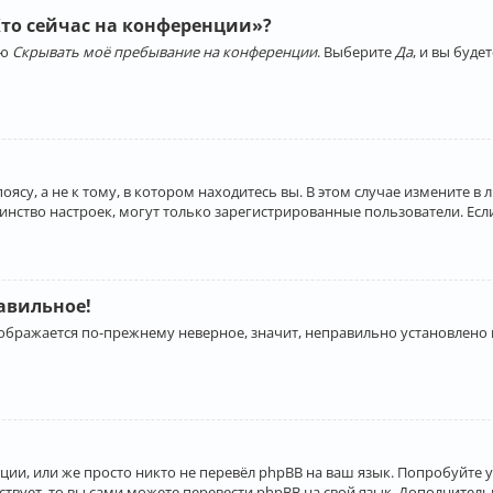
Кто сейчас на конференции»?
ию
Скрывать моё пребывание на конференции
. Выберите
Да
, и вы буд
су, а не к тому, в котором находитесь вы. В этом случае измените в 
льшинство настроек, могут только зарегистрированные пользователи. Ес
равильное!
отображается по-прежнему неверное, значит, неправильно установлено
ии, или же просто никто не перевёл phpBB на ваш язык. Попробуйте 
ествует, то вы сами можете перевести phpBB на свой язык. Дополнит