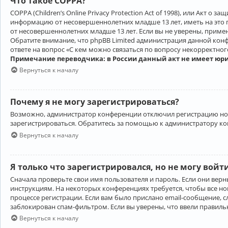
Что такое COPPA?
COPPA (Children’s Online Privacy Protection Act of 1998), или Акт 
информацию от несовершеннолетних младше 13 лет, иметь на это 
от несовершеннолетних младше 13 лет. Если вы не уверены, приме
Обратите внимание, что phpBB Limited администрация данной кон
ответе на вопрос «С кем можно связаться по вопросу некорректно
Примечание переводчика: в России данный акт не имеет юр
Вернуться к началу
Почему я не могу зарегистрироваться?
Возможно, администратор конференции отключил регистрацию новы
зарегистрироваться. Обратитесь за помощью к администратору к
Вернуться к началу
Я только что зарегистрировался, но не могу войт
Сначала проверьте свои имя пользователя и пароль. Если они верн
инструкциям. На некоторых конференциях требуется, чтобы все н
процессе регистрации. Если вам было прислано email-сообщение, с
заблокирован спам-фильтром. Если вы уверены, что ввели правильн
Вернуться к началу