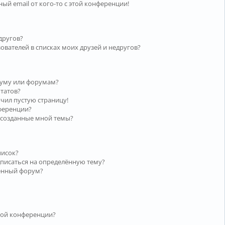
ый email от кого-то с этой конференции!
другов?
ователей в списках моих друзей и недругов?
руму или форумам?
ьтатов?
учил пустую страницу!
нференции?
 созданные мной темы?
писок?
дписаться на определённую тему?
лённый форум?
той конференции?