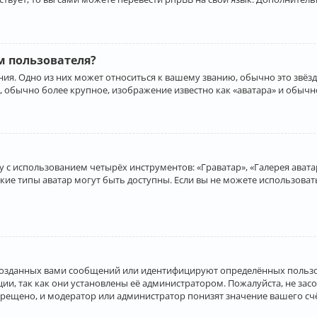
 пользователя?
ия. Одно из них может относиться к вашему званию, обычно это звёзд
, обычно более крупное, изображение известно как «аватара» и обычн
 с использованием четырёх инструментов: «Граватар», «Галерея аватар
акие типы аватар могут быть доступны. Если вы не можете использова
созданных вами сообщений или идентифицируют определённых пользо
и, так как они установлены её администратором. Пожалуйста, не за
прещено, и модератор или администратор понизят значение вашего с