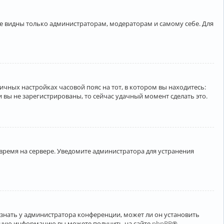
ете видны только администраторам, модераторам и самому себе. Для
личных настройках часовой пояс на тот, в котором вы находитесь:
ли вы не зарегистрированы, то сейчас удачный момент сделать это.
 время на сервере. Уведомите администратора для устранения
узнать у администратора конференции, может ли он установить
ельную информацию вы можете получить на сайте
phpBB
®.