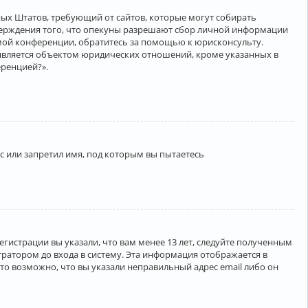
нённых Штатов, требующий от сайтов, которые могут собирать
верждения того, что опекуны разрешают сбор личной информации
амой конференции, обратитесь за помощью к юрисконсульту.
является объектом юридических отношений, кроме указанных в
еренцией?».
 или запретил имя, под которым вы пытаетесь
егистрации вы указали, что вам менее 13 лет, следуйте полученным
ратором до входа в систему. Эта информация отображается в
то возможно, что вы указали неправильный адрес email либо он