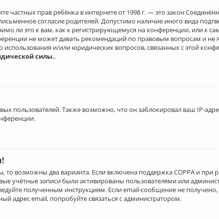
о защите частных прав ребёнка в интернете от 1998 г. — это закон Соеди
письменное согласие родителей. Допустимо наличие иного вида подт
нимо ли это к вам, как к регистрирующемуся на конференции, или к с
ференции не может давать рекомендаций по правовым вопросам и не 
го использования и/или юридических вопросов, связанных с этой конф
идической силы.
.
х пользователей. Также возможно, что он заблокировал ваш IP-адрес
онференции.
и!
ы, то возможны два варианта. Если включена поддержка COPPA и при р
овые учётные записи были активированы пользователями или админист
ледуйте полученным инструкциям. Если email-сообщение не получено, 
ый адрес email, попробуйте связаться с администратором.