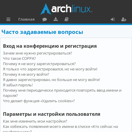
Главная
с
о
аг
о
х
ег
Часто задаваемые вопросы
ы
ру
ру
ку
о
и
Вход на конференцию и регистрация
л
м
зк
м
д
ст
Зачем мне нужно регистрироваться?
к
и
е
р
Что такое COPPA?
и
н
а
Почему я не могу зарегистрироваться?
Я только что зарегистрировался, но не могу войти!
та
ц
Почему я не могу войти?
Я давно зарегистрирован, но больше не могу войти!
ц
и
Я забыл пароль!
и
я
Почему мне периодически приходится повторять ввод имени и
пароля?
я
Что делает функция «Удалить cookies»?
Параметры и настройки пользователя
Как мне изменить мои настройки?
Как избежать появления моего имени в списке «Кто сейчас на
конференции»?