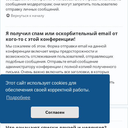
сообщения модераторам; они могут запретить пользователю
отправку личных сообщений.
Вернуться к началу
Я получил спам или оскорбительный email от
кого-то с этой конференции!
Мы сожалеем об этом. Форма отправки email на данной
конференции включает меры предосторожности и
возможность отслеживания пользователей, отправляющих
подобные сообщения. Отправьте email-сообщение
администратору конференции с полной копией полученного
письма. Очень важно включить все заголовки, в которых
содержится детальная информация об отправителе.
Администратор конференции сможет в этом случае принять
Этот сайт использует cookies для
меры.
обеспечения своей корректной работы.
Вернуться к началу
Подробнее
Согласен
Друзья и недруги
Что означают списки друзей и недругов?