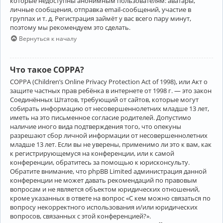
которые недоступны анонимным пользователям: аватары,
личные сообщения, отправка email-сообщений, участие в
группах и т. д. Регистрация займёт у вас всего пару минут,
поэтому мы рекомендуем это сделать.
Вернуться к началу
Что такое COPPA?
COPPA (Children’s Online Privacy Protection Act of 1998), или Акт о
защите частных прав ребёнка в интернете от 1998 г. — это закон
Соединённых Штатов, требующий от сайтов, которые могут
собирать информацию от несовершеннолетних младше 13 лет,
иметь на это письменное согласие родителей. Допустимо
наличие иного вида подтверждения того, что опекуны
разрешают сбор личной информации от несовершеннолетних
младше 13 лет. Если вы не уверены, применимо ли это к вам, как
к регистрирующемуся на конференции, или к самой
конференции, обратитесь за помощью к юрисконсульту.
Обратите внимание, что phpBB Limited администрация данной
конференции не может давать рекомендаций по правовым
вопросам и не является объектом юридических отношений,
кроме указанных в ответе на вопрос «С кем можно связаться по
вопросу некорректного использования и/или юридических
вопросов, связанных с этой конференцией?».