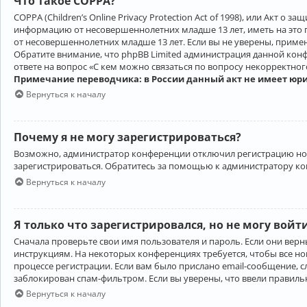
Что такое COPPA?
COPPA (Children’s Online Privacy Protection Act of 1998), или Акт 
информацию от несовершеннолетних младше 13 лет, иметь на это 
от несовершеннолетних младше 13 лет. Если вы не уверены, приме
Обратите внимание, что phpBB Limited администрация данной кон
ответе на вопрос «С кем можно связаться по вопросу некорректно
Примечание переводчика: в России данный акт не имеет юр
Вернуться к началу
Почему я не могу зарегистрироваться?
Возможно, администратор конференции отключил регистрацию новы
зарегистрироваться. Обратитесь за помощью к администратору к
Вернуться к началу
Я только что зарегистрировался, но не могу войт
Сначала проверьте свои имя пользователя и пароль. Если они верн
инструкциям. На некоторых конференциях требуется, чтобы все н
процессе регистрации. Если вам было прислано email-сообщение, с
заблокирован спам-фильтром. Если вы уверены, что ввели правильн
Вернуться к началу