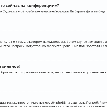
Кто сейчас на конференции»?
ию
Скрывать моё пребывание на конференции
. Выберите
Да
, и вы буд
су, а не к тому, в котором находитесь вы. В этом случае измените в 
льшинство настроек, могут только зарегистрированные пользователи. Ес
равильное!
отображается по-прежнему неверное, значит, неправильно установлено
ии, или же просто никто не перевёл phpBB на ваш язык. Попробуйте 
ествует, то вы сами можете перевести phpBB на свой язык. Дополнит