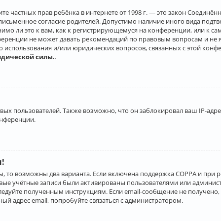
о защите частных прав ребёнка в интернете от 1998 г. — это закон Соеди
письменное согласие родителей. Допустимо наличие иного вида подт
нимо ли это к вам, как к регистрирующемуся на конференции, или к с
ференции не может давать рекомендаций по правовым вопросам и не 
го использования и/или юридических вопросов, связанных с этой конф
идической силы.
.
х пользователей. Также возможно, что он заблокировал ваш IP-адрес
онференции.
и!
ы, то возможны два варианта. Если включена поддержка COPPA и при р
овые учётные записи были активированы пользователями или админист
ледуйте полученным инструкциям. Если email-сообщение не получено, 
ый адрес email, попробуйте связаться с администратором.