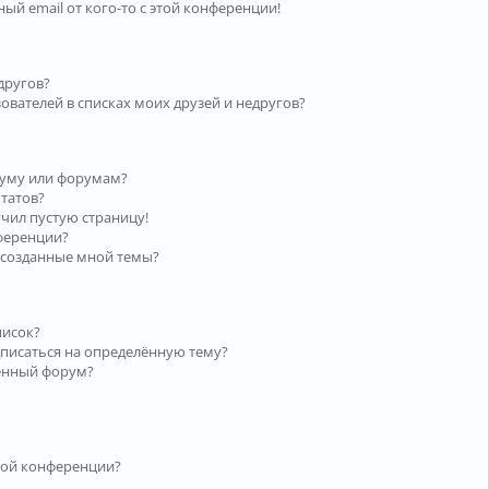
ый email от кого-то с этой конференции!
другов?
ователей в списках моих друзей и недругов?
руму или форумам?
ьтатов?
учил пустую страницу!
нференции?
 созданные мной темы?
писок?
дписаться на определённую тему?
лённый форум?
той конференции?