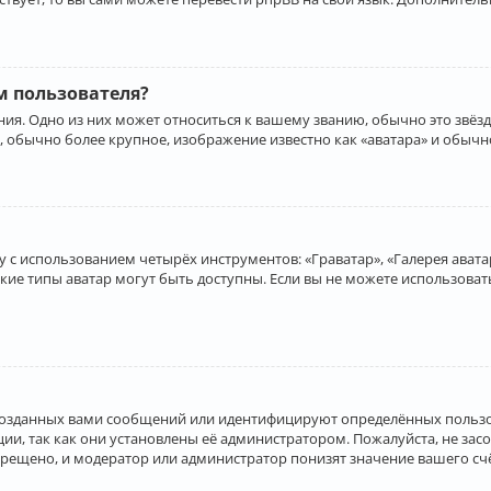
 пользователя?
ия. Одно из них может относиться к вашему званию, обычно это звёзд
, обычно более крупное, изображение известно как «аватара» и обычн
 с использованием четырёх инструментов: «Граватар», «Галерея аватар
акие типы аватар могут быть доступны. Если вы не можете использова
созданных вами сообщений или идентифицируют определённых пользо
и, так как они установлены её администратором. Пожалуйста, не за
прещено, и модератор или администратор понизят значение вашего с