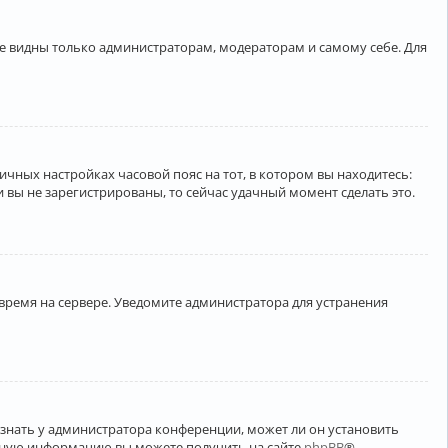
ете видны только администраторам, модераторам и самому себе. Для
личных настройках часовой пояс на тот, в котором вы находитесь:
ли вы не зарегистрированы, то сейчас удачный момент сделать это.
 время на сервере. Уведомите администратора для устранения
узнать у администратора конференции, может ли он установить
ельную информацию вы можете получить на сайте
phpBB
®.