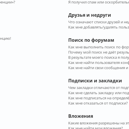
ренции»?
Я получил спам или оскорбительн
Друзья и недруги
Что означают списки друзей и не
Как мне добавлять/удалять польз
енцию!
Поиск по форумам
Как мне выполнить поиск по фо
Почему мой поиск не даёт резул
В результате моего поиска я пол
Как мне найти пользователя ко
Как мне найти свои сообщения и
Подписки и закладки
Чем закладки отличаются от под
Как мне сделать закладку или по
Как мне подписаться на опреде
Как мне отказаться от подписки?
Вложения
Какие вложения разрешены на э
Как мне найти мои вложения?