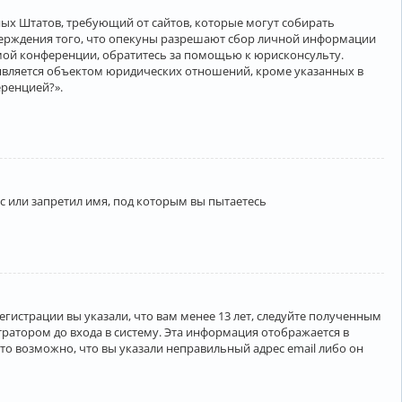
нённых Штатов, требующий от сайтов, которые могут собирать
верждения того, что опекуны разрешают сбор личной информации
амой конференции, обратитесь за помощью к юрисконсульту.
является объектом юридических отношений, кроме указанных в
еренцией?».
 или запретил имя, под которым вы пытаетесь
егистрации вы указали, что вам менее 13 лет, следуйте полученным
ратором до входа в систему. Эта информация отображается в
то возможно, что вы указали неправильный адрес email либо он