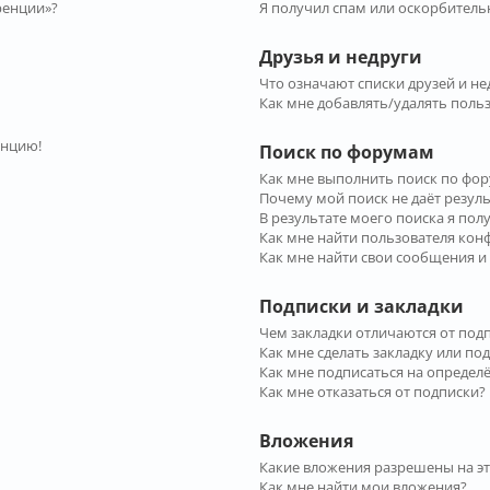
ренции»?
Я получил спам или оскорбительн
Друзья и недруги
Что означают списки друзей и не
Как мне добавлять/удалять польз
енцию!
Поиск по форумам
Как мне выполнить поиск по фо
Почему мой поиск не даёт резул
В результате моего поиска я пол
Как мне найти пользователя ко
Как мне найти свои сообщения и
Подписки и закладки
Чем закладки отличаются от под
Как мне сделать закладку или по
Как мне подписаться на опреде
Как мне отказаться от подписки?
Вложения
Какие вложения разрешены на э
Как мне найти мои вложения?