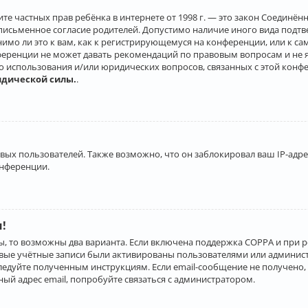
о защите частных прав ребёнка в интернете от 1998 г. — это закон Соеди
письменное согласие родителей. Допустимо наличие иного вида подт
нимо ли это к вам, как к регистрирующемуся на конференции, или к с
ференции не может давать рекомендаций по правовым вопросам и не 
го использования и/или юридических вопросов, связанных с этой конф
идической силы.
.
х пользователей. Также возможно, что он заблокировал ваш IP-адрес
онференции.
и!
ы, то возможны два варианта. Если включена поддержка COPPA и при р
овые учётные записи были активированы пользователями или админист
ледуйте полученным инструкциям. Если email-сообщение не получено, 
ый адрес email, попробуйте связаться с администратором.