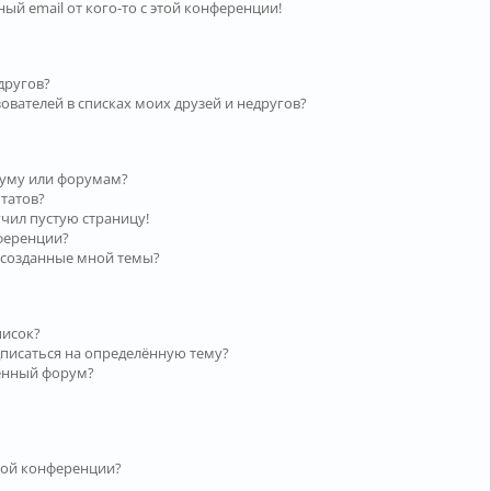
ый email от кого-то с этой конференции!
другов?
ователей в списках моих друзей и недругов?
руму или форумам?
ьтатов?
учил пустую страницу!
нференции?
 созданные мной темы?
писок?
дписаться на определённую тему?
лённый форум?
той конференции?