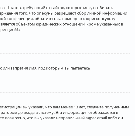
нённых Штатов, требующий от сайтов, которые могут собирать
верждения того, что опекуны разрешают сбор личной информации
амой конференции, обратитесь за помощью к юрисконсульту.
является объектом юридических отношений, кроме указанных в
еренцией?».
 или запретил имя, под которым вы пытаетесь
егистрации вы указали, что вам менее 13 лет, следуйте полученным
ратором до входа в систему. Эта информация отображается в
то возможно, что вы указали неправильный адрес email либо он