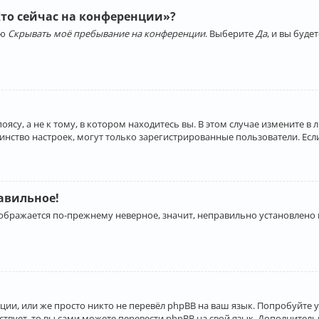
Кто сейчас на конференции»?
ию
Скрывать моё пребывание на конференции
. Выберите
Да
, и вы буд
су, а не к тому, в котором находитесь вы. В этом случае измените в 
льшинство настроек, могут только зарегистрированные пользователи. Ес
равильное!
отображается по-прежнему неверное, значит, неправильно установлено
ии, или же просто никто не перевёл phpBB на ваш язык. Попробуйте 
ествует, то вы сами можете перевести phpBB на свой язык. Дополнит