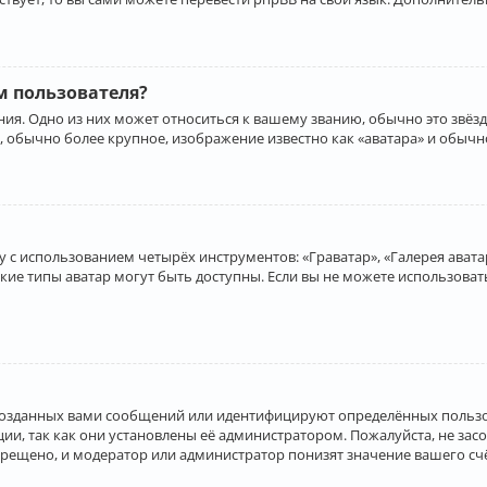
 пользователя?
ия. Одно из них может относиться к вашему званию, обычно это звёзд
, обычно более крупное, изображение известно как «аватара» и обычн
 с использованием четырёх инструментов: «Граватар», «Галерея аватар
акие типы аватар могут быть доступны. Если вы не можете использова
созданных вами сообщений или идентифицируют определённых пользо
и, так как они установлены её администратором. Пожалуйста, не за
прещено, и модератор или администратор понизят значение вашего с