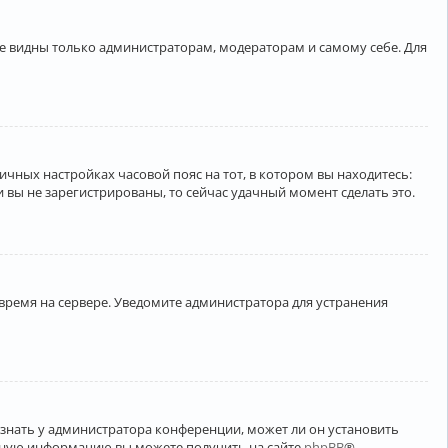
ете видны только администраторам, модераторам и самому себе. Для
личных настройках часовой пояс на тот, в котором вы находитесь:
ли вы не зарегистрированы, то сейчас удачный момент сделать это.
 время на сервере. Уведомите администратора для устранения
узнать у администратора конференции, может ли он установить
ельную информацию вы можете получить на сайте
phpBB
®.