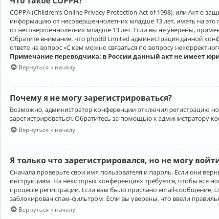
Что такое COPPA?
COPPA (Children’s Online Privacy Protection Act of 1998), или Акт 
информацию от несовершеннолетних младше 13 лет, иметь на это 
от несовершеннолетних младше 13 лет. Если вы не уверены, приме
Обратите внимание, что phpBB Limited администрация данной кон
ответе на вопрос «С кем можно связаться по вопросу некорректно
Примечание переводчика: в России данный акт не имеет юр
Вернуться к началу
Почему я не могу зарегистрироваться?
Возможно, администратор конференции отключил регистрацию новы
зарегистрироваться. Обратитесь за помощью к администратору к
Вернуться к началу
Я только что зарегистрировался, но не могу войт
Сначала проверьте свои имя пользователя и пароль. Если они верн
инструкциям. На некоторых конференциях требуется, чтобы все н
процессе регистрации. Если вам было прислано email-сообщение, с
заблокирован спам-фильтром. Если вы уверены, что ввели правильн
Вернуться к началу