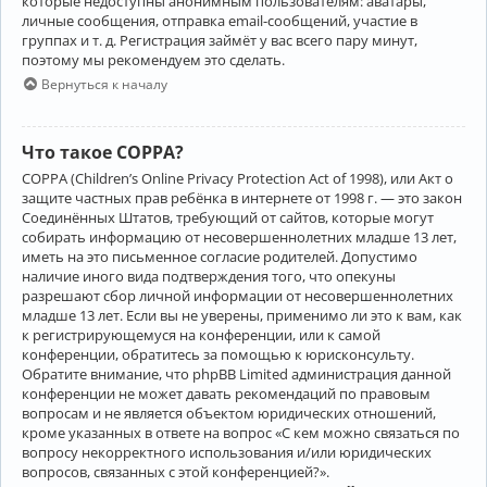
которые недоступны анонимным пользователям: аватары,
личные сообщения, отправка email-сообщений, участие в
группах и т. д. Регистрация займёт у вас всего пару минут,
поэтому мы рекомендуем это сделать.
Вернуться к началу
Что такое COPPA?
COPPA (Children’s Online Privacy Protection Act of 1998), или Акт о
защите частных прав ребёнка в интернете от 1998 г. — это закон
Соединённых Штатов, требующий от сайтов, которые могут
собирать информацию от несовершеннолетних младше 13 лет,
иметь на это письменное согласие родителей. Допустимо
наличие иного вида подтверждения того, что опекуны
разрешают сбор личной информации от несовершеннолетних
младше 13 лет. Если вы не уверены, применимо ли это к вам, как
к регистрирующемуся на конференции, или к самой
конференции, обратитесь за помощью к юрисконсульту.
Обратите внимание, что phpBB Limited администрация данной
конференции не может давать рекомендаций по правовым
вопросам и не является объектом юридических отношений,
кроме указанных в ответе на вопрос «С кем можно связаться по
вопросу некорректного использования и/или юридических
вопросов, связанных с этой конференцией?».