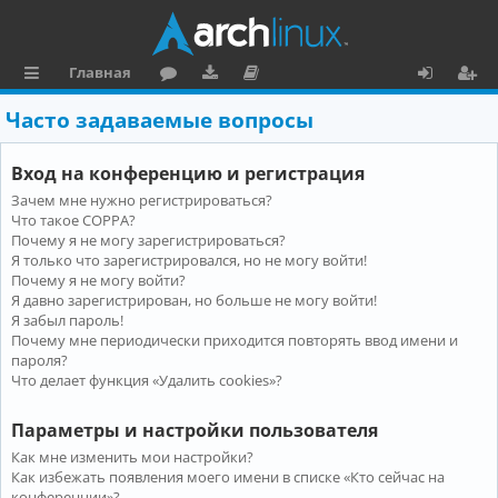
Главная
с
о
аг
о
х
ег
Часто задаваемые вопросы
ы
ру
ру
ку
о
и
Вход на конференцию и регистрация
л
м
зк
м
д
ст
Зачем мне нужно регистрироваться?
к
и
е
р
Что такое COPPA?
и
н
а
Почему я не могу зарегистрироваться?
Я только что зарегистрировался, но не могу войти!
та
ц
Почему я не могу войти?
Я давно зарегистрирован, но больше не могу войти!
ц
и
Я забыл пароль!
и
я
Почему мне периодически приходится повторять ввод имени и
пароля?
я
Что делает функция «Удалить cookies»?
Параметры и настройки пользователя
Как мне изменить мои настройки?
Как избежать появления моего имени в списке «Кто сейчас на
конференции»?