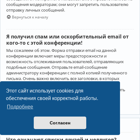
сообщения модераторам; они могут запретить пользователю
отправку личных сообщений.
Вернуться к началу
Я получил спам или оскорбительный email от
кого-то с этой конференции!
Мы сожалеем об этом. Форма отправки email на данной
конференции включает меры предосторожности и
возможность отслеживания пользователей, отправляющих
подобные сообщения. Отправьте email-сообщение
администратору конференции с полной копией полученного
письма. Очень важно включить все заголовки, в которых
содержится детальная информация об отправителе.
Администратор конференции сможет в этом случае принять
Этот сайт использует cookies для
меры.
обеспечения своей корректной работы.
Вернуться к началу
Подробнее
Согласен
Друзья и недруги
Что означают списки друзей и недругов?