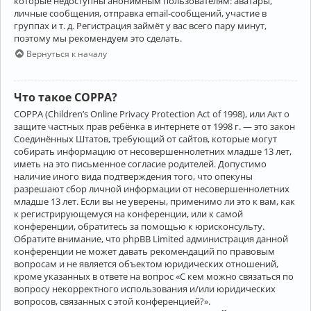
которые недоступны анонимным пользователям: аватары,
личные сообщения, отправка email-сообщений, участие в
группах и т. д. Регистрация займёт у вас всего пару минут,
поэтому мы рекомендуем это сделать.
Вернуться к началу
Что такое COPPA?
COPPA (Children’s Online Privacy Protection Act of 1998), или Акт о
защите частных прав ребёнка в интернете от 1998 г. — это закон
Соединённых Штатов, требующий от сайтов, которые могут
собирать информацию от несовершеннолетних младше 13 лет,
иметь на это письменное согласие родителей. Допустимо
наличие иного вида подтверждения того, что опекуны
разрешают сбор личной информации от несовершеннолетних
младше 13 лет. Если вы не уверены, применимо ли это к вам, как
к регистрирующемуся на конференции, или к самой
конференции, обратитесь за помощью к юрисконсульту.
Обратите внимание, что phpBB Limited администрация данной
конференции не может давать рекомендаций по правовым
вопросам и не является объектом юридических отношений,
кроме указанных в ответе на вопрос «С кем можно связаться по
вопросу некорректного использования и/или юридических
вопросов, связанных с этой конференцией?».