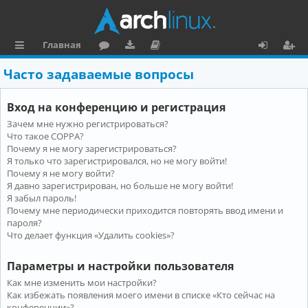
Главная
с
о
аг
о
х
ег
Часто задаваемые вопросы
ы
ру
ру
ку
о
и
Вход на конференцию и регистрация
л
м
зк
м
д
ст
Зачем мне нужно регистрироваться?
к
и
е
р
Что такое COPPA?
и
н
а
Почему я не могу зарегистрироваться?
Я только что зарегистрировался, но не могу войти!
та
ц
Почему я не могу войти?
Я давно зарегистрирован, но больше не могу войти!
ц
и
Я забыл пароль!
и
я
Почему мне периодически приходится повторять ввод имени и
пароля?
я
Что делает функция «Удалить cookies»?
Параметры и настройки пользователя
Как мне изменить мои настройки?
Как избежать появления моего имени в списке «Кто сейчас на
конференции»?