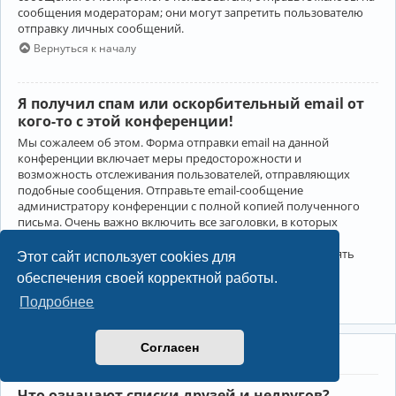
сообщения модераторам; они могут запретить пользователю
отправку личных сообщений.
Вернуться к началу
Я получил спам или оскорбительный email от
кого-то с этой конференции!
Мы сожалеем об этом. Форма отправки email на данной
конференции включает меры предосторожности и
возможность отслеживания пользователей, отправляющих
подобные сообщения. Отправьте email-сообщение
администратору конференции с полной копией полученного
письма. Очень важно включить все заголовки, в которых
содержится детальная информация об отправителе.
Администратор конференции сможет в этом случае принять
Этот сайт использует cookies для
меры.
обеспечения своей корректной работы.
Вернуться к началу
Подробнее
Согласен
Друзья и недруги
Что означают списки друзей и недругов?